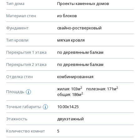
Смотрите советы по выбору материала в нашем
блоге
.
Тип дома
Проекты каменных домов
КОНСТРУКТИВНЫЕ РЕШЕНИЯ (КР)
Материал стен
из блоков
Ведомость рабочих чертежей основного комплекта КР
Фундамент
свайно-ростверковый
План фундамента
Тип кровли
мягкая кровля
Устройство фундамента, спецификация материалов
фундамента
Перекрытия 1 этажа
по деревянным балкам
Планы перекрытий этажей, спецификация элементов
Перекрытия 2 этажа
по деревянным балкам
Устройство перекрытий
Отделка стен
комбинированная
Устройство стен
Спецификация материалов стен
2
2
жилая: 103м
полезная: 171м
Площадь
i
2
общая: 186м
Схема расположения лаг чердака (если есть)
Схема расположения элементов стропил
Точные габариты
10.00х14.25
i
Спецификация элементов стропил
Этажность
двухэтажный
Устройство стропильной системы
Количество комнат
5
Узлы устройства кровли