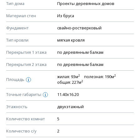
Смотрите советы по выбору материала в нашем
блоге
.
Тип дома
Проекты деревянных домов
КОНСТРУКТИВНЫЕ РЕШЕНИЯ (КР)
Материал стен
Из бруса
Ведомость рабочих чертежей основного комплекта КР
Фундамент
свайно-ростверковый
План фундамента
Тип кровли
мягкая кровля
Устройство фундамента, спецификация материалов
фундамента
Перекрытия 1 этажа
по деревянным балкам
Планы перекрытий этажей, спецификация элементов
Перекрытия 2 этажа
по деревянным балкам
Устройство перекрытий
2
2
жилая: 93м
полезная: 190м
Устройство стен
Площадь
i
2
общая: 227м
Спецификация материалов стен
Точные габариты
11.40х16.20
i
Схема расположения лаг чердака (если есть)
Схема расположения элементов стропил
Этажность
двухэтажный
Спецификация элементов стропил
Количество комнат
5
Устройство стропильной системы
Количество с/у
2
Узлы устройства кровли