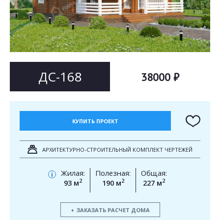
Согласен на
Согласен на
обработку персональных данных
обработку персональных данных
This site is protected by reCAPTCHA and the Google
Privacy Policy
and
Terms of Service
apply.
ОТПРАВИТЬ
ОТПРАВИТЬ
ДС-168
38000 ₽
КУПИТЬ ПРОЕКТ
АРХИТЕКТУРНО-СТРОИТЕЛЬНЫЙ КОМПЛЕКТ ЧЕРТЕЖЕЙ
Жилая:
Полезная:
Общая:
i
2
2
2
93 м
190 м
227 м
ЗАКАЗАТЬ РАСЧЕТ ДОМА