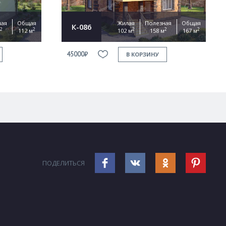
ная
Общая
Жилая
Полезная
Общая
К-086
2
2
2
2
2
112 м
102 м
158 м
167 м
45000₽
В КОРЗИНУ
ПОДЕЛИТЬСЯ