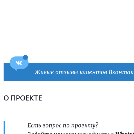
Прикрепить файл
Прикрепить файл
Согласен на
обработку персональных данных
Согласен на
обработку персональных данных
This site is protected by reCAPTCHA and the Google
Privacy Policy
and
Terms of Service
apply.
ОТПРАВИТЬ
Живые отзывы клиентов Вконта
ОТПРАВИТЬ
О ПРОЕКТЕ
Есть вопрос по проекту?