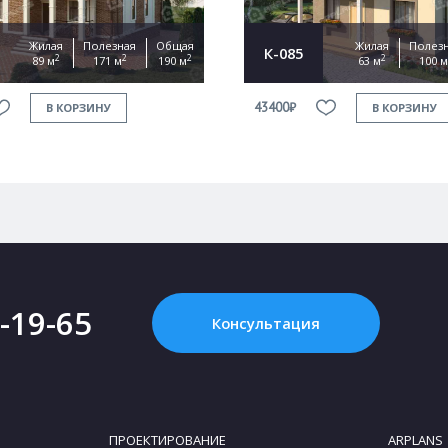
Жилая
Полезная
Общая
Жилая
Полез
К-085
2
2
2
2
89 м
171 м
190 м
63 м
100 м
43400₽
В КОРЗИНУ
В КОРЗИНУ
2-19-65
Консультация
ПРОЕКТИРОВАНИЕ
ARPLANS