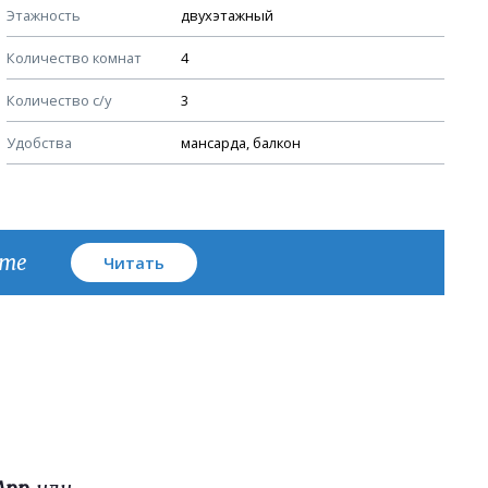
Этажность
двухэтажный
Узлы устройства кровли
Количество комнат
4
План кровли
Количество с/у
3
Удобства
мансарда, балкон
кте
Читать