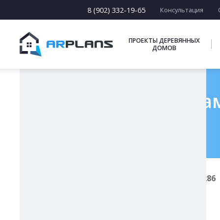
15 х [15-23]
16 х [16-20]
8 (902) 332-19-65
Консультация
17 х [17-22]
ПОДБОРКИ
ПРОЕКТЫ ДЕРЕВЯННЫХ
ДОМОВ
Готовый проект кам
Главная
Проекты каменных домов
К-286