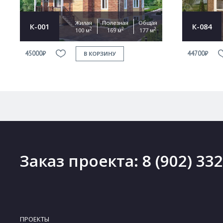
Жилая
Полезная
Общая
К-001
К-084
2
2
2
100 м
169 м
177 м
45000₽
44700₽
В КОРЗИНУ
Заказ проекта:
8 (902) 33
ПРОЕКТЫ