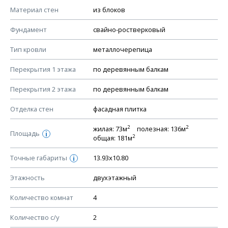
КОНСТРУКТИВНЫЕ РЕШЕНИЯ (КР)
Материал стен
из блоков
Ведомость рабочих чертежей основного комплекта КР
Фундамент
свайно-ростверковый
План фундамента
Тип кровли
металлочерепица
Устройство фундамента, спецификация материалов
фундамента
Перекрытия 1 этажа
по деревянным балкам
Планы перекрытий этажей, спецификация элементов
Перекрытия 2 этажа
по деревянным балкам
Устройство перекрытий
Отделка стен
фасадная плитка
Устройство стен
Спецификация материалов стен
2
2
жилая: 73м
полезная: 136м
Площадь
i
2
общая: 181м
Схема расположения лаг чердака (если есть)
Схема расположения элементов стропил
Точные габариты
13.93х10.80
i
Спецификация элементов стропил
Этажность
двухэтажный
Устройство стропильной системы
Количество комнат
4
Узлы устройства кровли
План кровли
Количество с/у
2