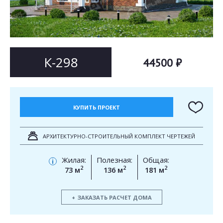
Согласен на
Согласен на
обработку персональных данных
обработку персональных данных
This site is protected by reCAPTCHA and the Google
Privacy Policy
and
Terms of Service
apply.
ОТПРАВИТЬ
К-298
44500 ₽
ОТПРАВИТЬ
КУПИТЬ ПРОЕКТ
АРХИТЕКТУРНО-СТРОИТЕЛЬНЫЙ КОМПЛЕКТ ЧЕРТЕЖЕЙ
Жилая:
Полезная:
Общая:
i
2
2
2
73 м
136 м
181 м
ЗАКАЗАТЬ РАСЧЕТ ДОМА