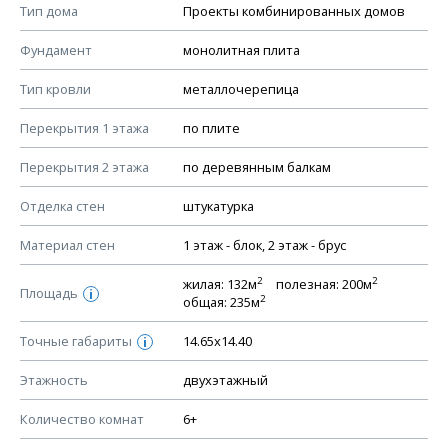
Тип дома
Проекты комбинированных домов
КОНСТРУКТИВНЫЕ РЕШЕНИЯ (КР)
Фундамент
монолитная плита
Ведомость рабочих чертежей основного комплекта КР
Тип кровли
металлочерепица
План фундамента
Перекрытия 1 этажа
по плите
Устройство фундамента, спецификация материалов
фундамента
Перекрытия 2 этажа
по деревянным балкам
Планы перекрытий этажей, спецификация элементов
Отделка стен
штукатурка
Устройство перекрытий
Материал стен
1 этаж - блок, 2 этаж - брус
Устройство стен
Спецификация материалов стен
2
2
жилая: 132м
полезная: 200м
Площадь
i
2
общая: 235м
Схема расположения лаг чердака (если есть)
Схема расположения элементов стропил
Точные габариты
14.65х14.40
i
Спецификация элементов стропил
Этажность
двухэтажный
Устройство стропильной системы
Количество комнат
6+
Узлы устройства кровли