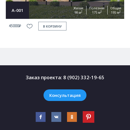
Жилая
Полезная
Общая
А-001
2
2
2
98 м
175 м
195 м
45000₽
4
В КОРЗИНУ
Заказ проекта:
8 (902) 332-19-65
Консультация