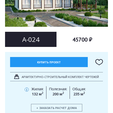
Согласен на
Согласен на
обработку персональных данных
обработку персональных данных
This site is protected by reCAPTCHA and the Google
Privacy Policy
and
Terms of Service
apply.
ОТПРАВИТЬ
ОТПРАВИТЬ
А-024
45700 ₽
КУПИТЬ ПРОЕКТ
АРХИТЕКТУРНО-СТРОИТЕЛЬНЫЙ КОМПЛЕКТ ЧЕРТЕЖЕЙ
Жилая:
Полезная:
Общая:
i
2
2
2
132 м
200 м
235 м
ЗАКАЗАТЬ РАСЧЕТ ДОМА