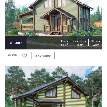
Согласен на
обработку персональных данных
This site is protected by reCAPTCHA and the Google
Privacy Policy
and
Terms of Service
apply
ОТПРАВИТЬ
Жилая
Полезная
Общая
ДС-007
2
2
2
53 м
98 м
122 м
36000₽
В КОРЗИНУ