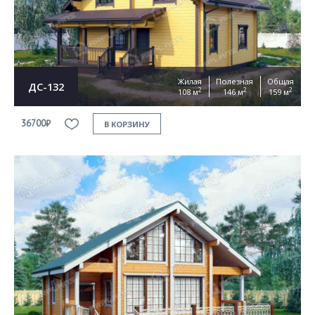
Жилая
Полезная
Общая
ДС-132
2
2
2
108 м
146 м
159 м
36700₽
В КОРЗИНУ