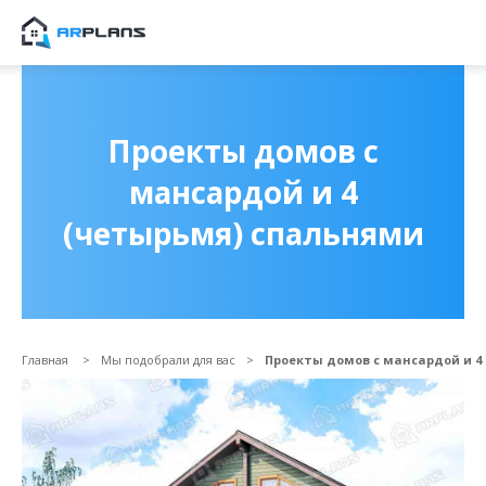
Продолжить покупки
ОФОРМИТЬ ЗАКА
Проекты домов с
мансардой и 4
(четырьмя) спальнями
Главная
Мы подобрали для вас
Проекты домов с мансардой и 4
Прикрепить файл