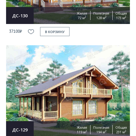
Жилая
Полезная
Общая
ДС-130
2
2
2
72 м
128 м
173 м
37100₽
В КОРЗИНУ
Жилая
Полезная
Общая
ДС-129
2
2
2
119 м
194 м
231 м