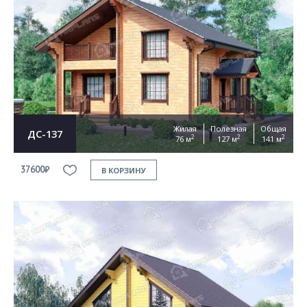
Жилая
Полезная
Общая
ДС-137
2
2
2
76 м
127 м
141 м
37600₽
В КОРЗИНУ