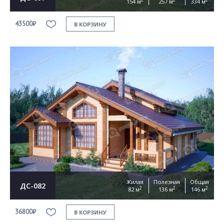
154 м
257 м
334 м
43500₽
В КОРЗИНУ
Жилая
Полезная
Общая
ДС-082
2
2
2
82 м
136 м
146 м
36800₽
В КОРЗИНУ