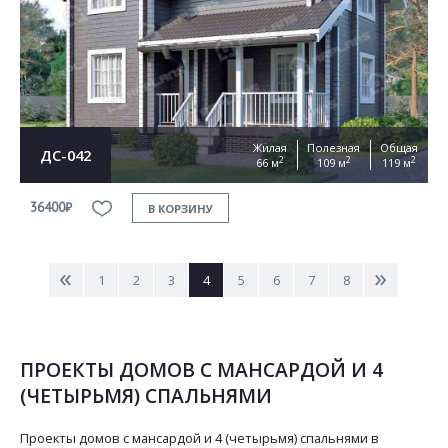
Жилая
Полезная
Общая
ДС-042
2
2
2
66 м
109 м
119 м
36400₽
В КОРЗИНУ
<
>
1
2
3
4
5
6
7
8
ПРОЕКТЫ ДОМОВ С МАНСАРДОЙ И 4
(ЧЕТЫРЬМЯ) СПАЛЬНЯМИ
Проекты домов с мансардой и 4 (четырьмя) спальнями в