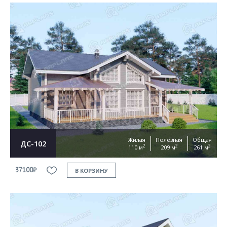
Жилая
Полезная
Общая
ДС-102
2
2
2
110 м
209 м
261 м
37100₽
В КОРЗИНУ