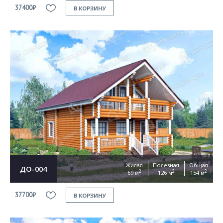
37400₽
В КОРЗИНУ
Жилая
Полезная
Общая
ДО-004
2
2
2
69 м
126 м
154 м
37700₽
В КОРЗИНУ