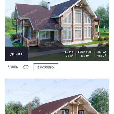
Жилая
Полезная
Общая
ДС-100
2
2
2
175 м
337 м
438 м
56800₽
В КОРЗИНУ