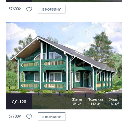
37600₽
В КОРЗИНУ
Жилая
Полезная
Общая
ДС-128
2
2
2
83 м
142 м
189 м
37700₽
В КОРЗИНУ