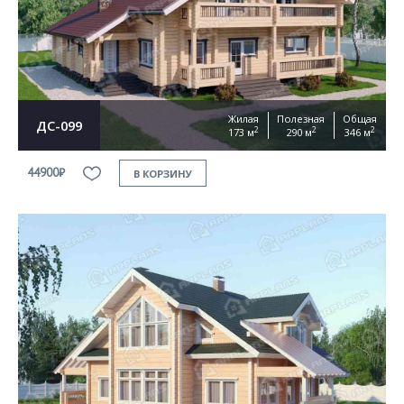
Жилая
Полезная
Общая
ДС-099
2
2
2
173 м
290 м
346 м
44900₽
В КОРЗИНУ