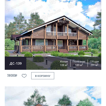
Жилая
Полезная
Общая
ДС-139
2
2
2
108 м
189 м
291 м
38000₽
В КОРЗИНУ