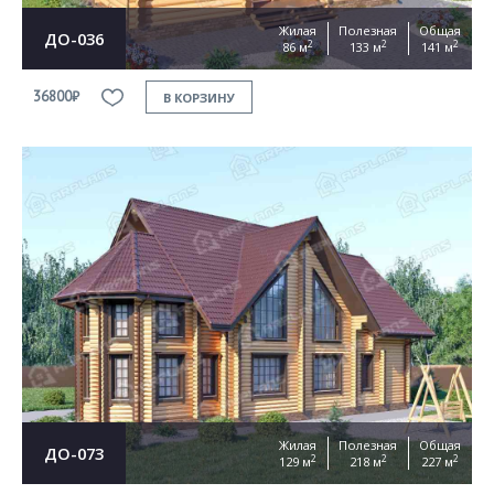
Жилая
Полезная
Общая
ДО-036
2
2
2
86 м
133 м
141 м
36800₽
В КОРЗИНУ
Жилая
Полезная
Общая
ДО-073
2
2
2
129 м
218 м
227 м