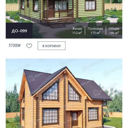
Жилая
Полезная
Общая
ДО-099
2
2
2
112 м
175 м
186 м
37000₽
В КОРЗИНУ