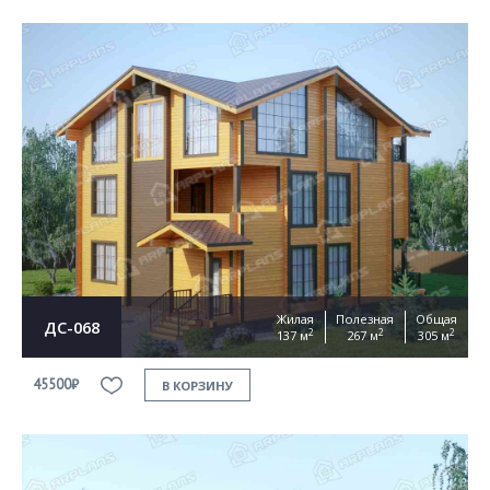
Жилая
Полезная
Общая
ДС-068
2
2
2
137 м
267 м
305 м
45500₽
В КОРЗИНУ