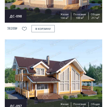
Жилая
Полезная
Общая
ДС-098
2
2
2
104 м
188 м
217 м
38200₽
В КОРЗИНУ
Жилая
Полезная
Общая
ДС-097
2
2
2