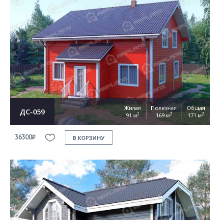
Жилая
Полезная
Общая
ДС-059
2
2
2
91 м
169 м
171 м
36300₽
В КОРЗИНУ