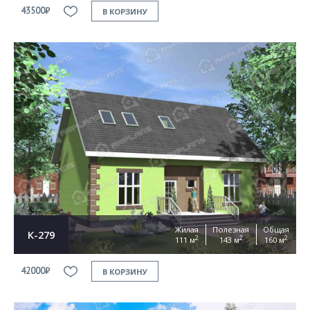
43500₽
В КОРЗИНУ
Жилая
Полезная
Общая
К-279
2
2
2
111 м
143 м
160 м
42000₽
В КОРЗИНУ