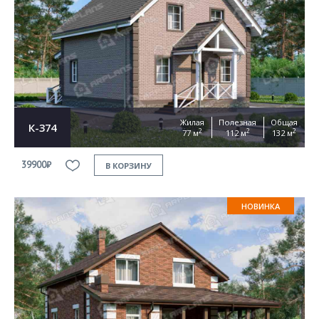
Согласен на
обработку персональных данных
This site is protected by reCAPTCHA and the Google
Privacy Policy
and
Terms of Service
apply
ОТПРАВИТЬ
Жилая
Полезная
Общая
К-374
2
2
2
77 м
112 м
132 м
39900₽
В КОРЗИНУ
НОВИНКА