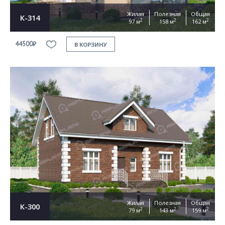
Жилая
Полезная
Общая
К-314
2
2
2
97 м
158 м
162 м
44500₽
В КОРЗИНУ
Жилая
Полезная
Общая
К-300
2
2
2
79 м
143 м
159 м