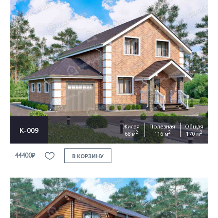
Жилая
Полезная
Общая
К-009
2
2
2
68 м
116 м
170 м
44400₽
В КОРЗИНУ