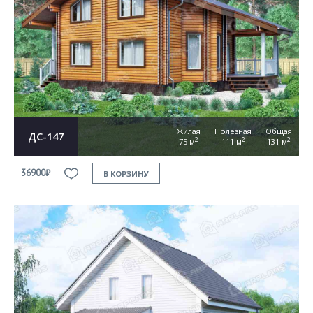
Жилая
Полезная
Общая
ДС-147
2
2
2
75 м
111 м
131 м
36900₽
В КОРЗИНУ