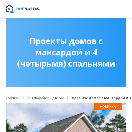
Продолжить покупки
ОФОРМИТЬ ЗАКА
Проекты домов с
мансардой и 4
(четырьмя) спальнями
Главная
Мы подобрали для вас
Проекты домов с мансардой и 4
НОВИНКА
Прикрепить файл