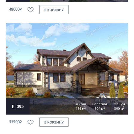
48000₽
В КОРЗИНУ
Жилая
Полезная
Общая
К-095
2
2
2
164 м
304 м
390 м
55900₽
В КОРЗИНУ