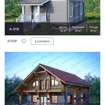
Жилая
Полезная
Общая
А-018
2
2
2
53 м
84 м
89 м
41000₽
В КОРЗИНУ