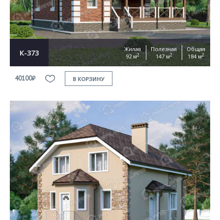
Жилая
Полезная
Общая
К-373
2
2
2
92 м
147 м
184 м
40100₽
В КОРЗИНУ