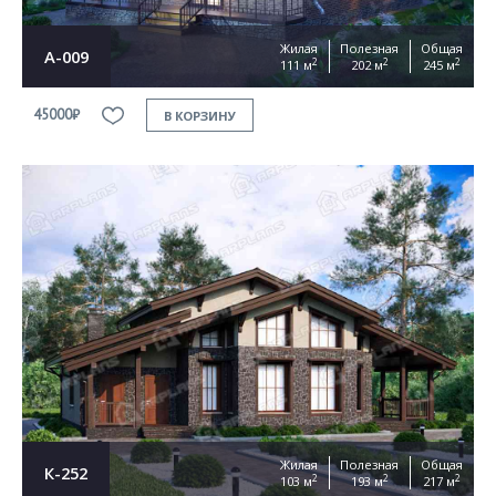
Жилая
Полезная
Общая
А-009
2
2
2
111 м
202 м
245 м
45000₽
В КОРЗИНУ
Жилая
Полезная
Общая
К-252
2
2
2
103 м
193 м
217 м