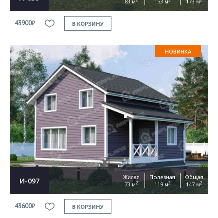
83 м
153 м
173 м
43900₽
В КОРЗИНУ
НОВИНКА
Жилая
Полезная
Общая
И-097
2
2
2
73 м
119 м
147 м
43600₽
В КОРЗИНУ