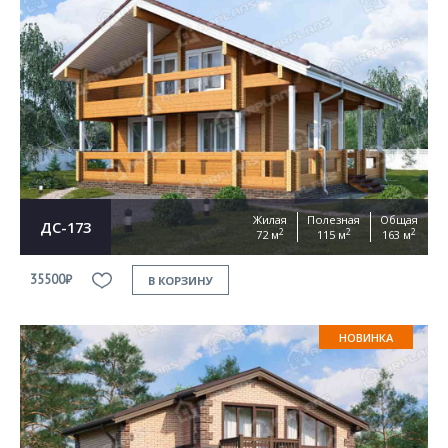
Жилая
Полезная
Общая
ДС-173
2
2
2
72 м
115 м
163 м
35500₽
В КОРЗИНУ
НОВИНКА