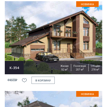
НОВИНКА
Жилая
Полезная
Общая
К-354
2
2
2
92 м
207 м
278 м
44600₽
В КОРЗИНУ
НОВИНКА