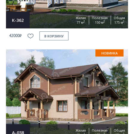
Жилая
Полезная
Общая
К-362
2
2
2
77 м
150 м
175 м
42000₽
В КОРЗИНУ
НОВИНКА
Жилая
Полезная
Общая
А-038
2
2
2