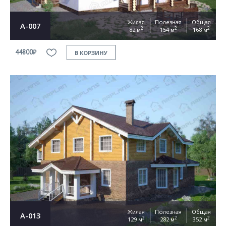
Жилая
Полезная
Общая
А-007
2
2
2
82 м
154 м
168 м
44800₽
В КОРЗИНУ
Жилая
Полезная
Общая
А-013
2
2
2
129 м
282 м
352 м