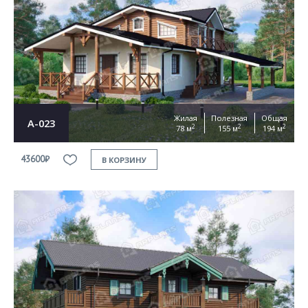
Согласен на
обработку персональных данных
This site is protected by reCAPTCHA and the Google
Privacy Policy
and
Terms of Service
apply
ОТПРАВИТЬ
Жилая
Полезная
Общая
А-023
2
2
2
78 м
155 м
194 м
43600₽
В КОРЗИНУ