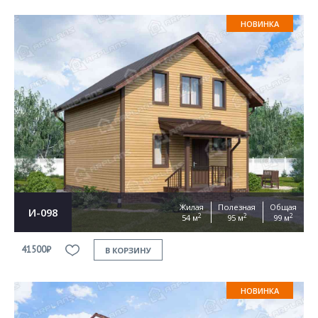
НОВИНКА
Жилая
Полезная
Общая
И-098
2
2
2
54 м
95 м
99 м
41500₽
В КОРЗИНУ
НОВИНКА