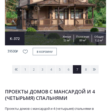
Жилая
Полезная
Общая
К-372
2
2
2
53 м
89 м
115 м
39500₽
В КОРЗИНУ
<
>
1
2
3
4
5
6
7
8
ПРОЕКТЫ ДОМОВ С МАНСАРДОЙ И 4
(ЧЕТЫРЬМЯ) СПАЛЬНЯМИ
Проекты домов с мансардой и 4 (четырьмя) спальнями в