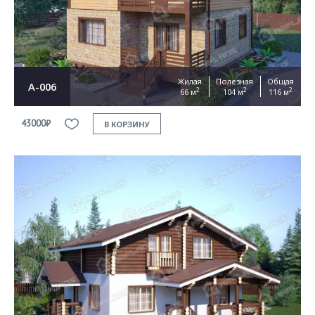
Жилая
Полезная
Общая
А-006
2
2
2
66 м
104 м
116 м
43000₽
В КОРЗИНУ