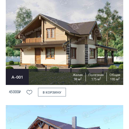
Жилая
Полезная
Общая
А-001
2
2
2
98 м
175 м
195 м
45000₽
В КОРЗИНУ