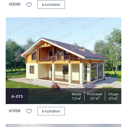
43800₽
В КОРЗИНУ
Жилая
Полезная
Общая
А-015
2
2
2
122 м
221 м
275 м
45900₽
В КОРЗИНУ