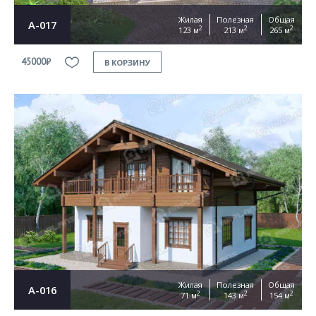
Жилая
Полезная
Общая
А-017
2
2
2
123 м
213 м
265 м
45000₽
В КОРЗИНУ
Жилая
Полезная
Общая
А-016
2
2
2
71 м
143 м
154 м