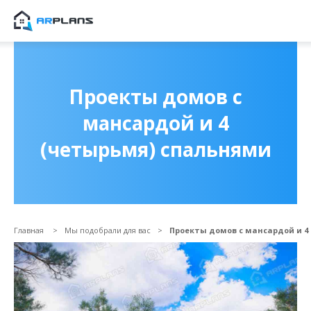
Продолжить покупки
ОФОРМИТЬ ЗАКА
Проекты домов с
мансардой и 4
(четырьмя) спальнями
Главная
Мы подобрали для вас
Проекты домов с мансардой и 4
Прикрепить файл