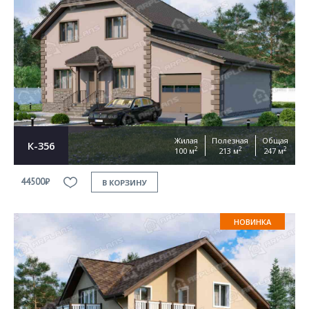
Жилая
Полезная
Общая
К-356
2
2
2
100 м
213 м
247 м
44500₽
В КОРЗИНУ
НОВИНКА