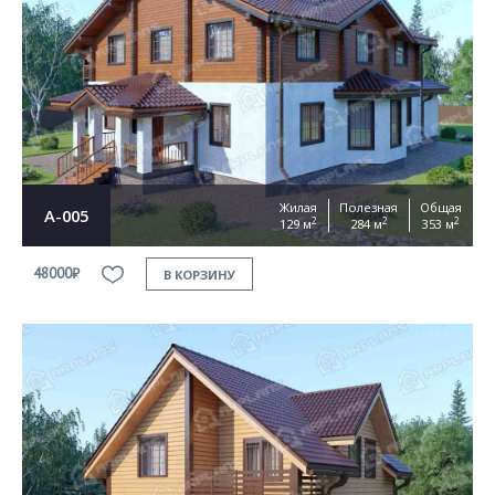
Жилая
Полезная
Общая
А-005
2
2
2
129 м
284 м
353 м
48000₽
В КОРЗИНУ