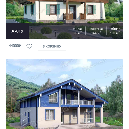
Жилая
Полезная
Общая
А-019
2
2
2
98 м
164 м
193 м
44000₽
В КОРЗИНУ