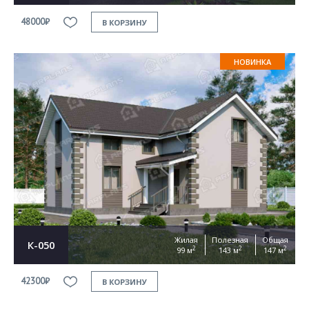
48000₽
В КОРЗИНУ
НОВИНКА
Жилая
Полезная
Общая
К-050
2
2
2
99 м
143 м
147 м
42300₽
В КОРЗИНУ