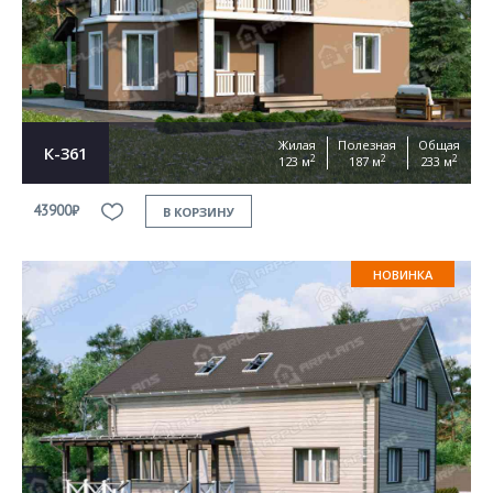
Жилая
Полезная
Общая
К-361
2
2
2
123 м
187 м
233 м
43900₽
В КОРЗИНУ
НОВИНКА