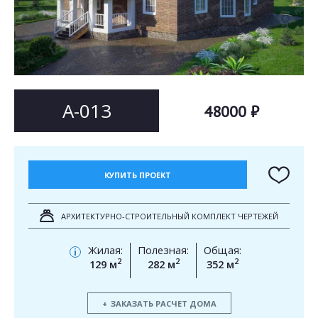
Согласен на
Согласен на
обработку персональных данных
обработку персональных данных
This site is protected by reCAPTCHA and the Google
Privacy Policy
and
Terms of Service
apply.
ОТПРАВИТЬ
ОТПРАВИТЬ
А-013
48000 ₽
КУПИТЬ ПРОЕКТ
АРХИТЕКТУРНО-СТРОИТЕЛЬНЫЙ КОМПЛЕКТ ЧЕРТЕЖЕЙ
Жилая:
Полезная:
Общая:
i
2
2
2
129 м
282 м
352 м
ЗАКАЗАТЬ РАСЧЕТ ДОМА