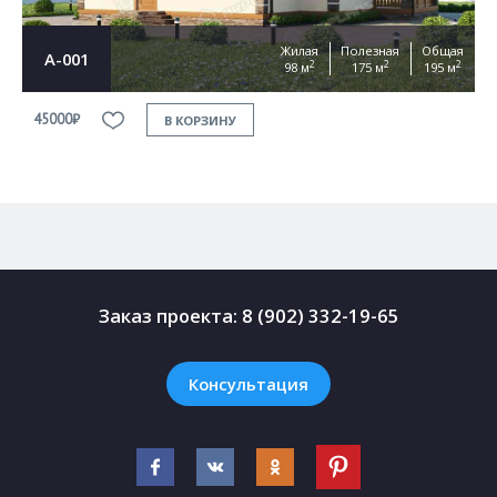
Жилая
Полезная
Общая
А-001
2
2
2
98 м
175 м
195 м
45000₽
4
В КОРЗИНУ
Заказ проекта:
8 (902) 332-19-65
Консультация