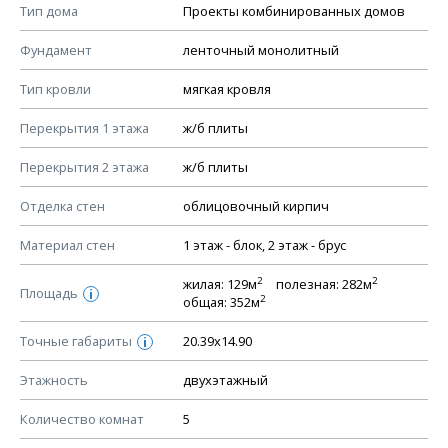
Тип дома
Проекты комбинированных домов
КОНСТРУКТИВНЫЕ РЕШЕНИЯ (КР)
Фундамент
ленточный монолитный
Ведомость рабочих чертежей основного комплекта КР
Тип кровли
мягкая кровля
План фундамента
Перекрытия 1 этажа
ж/б плиты
Устройство фундамента, спецификация материалов
фундамента
Перекрытия 2 этажа
ж/б плиты
Планы перекрытий этажей, спецификация элементов
Отделка стен
облицовочный кирпич
Устройство перекрытий
Материал стен
1 этаж - блок, 2 этаж - брус
Устройство стен
Спецификация материалов стен
2
2
жилая: 129м
полезная: 282м
Площадь
i
2
общая: 352м
Схема расположения лаг чердака (если есть)
Схема расположения элементов стропил
Точные габариты
20.39х14.90
i
Спецификация элементов стропил
Этажность
двухэтажный
Устройство стропильной системы
Количество комнат
5
Узлы устройства кровли