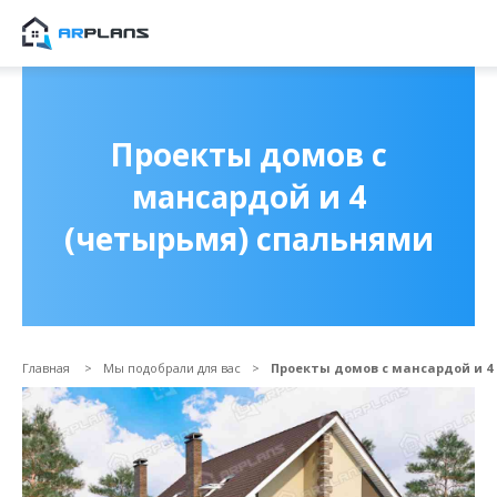
Продолжить покупки
ОФОРМИТЬ ЗАКА
Проекты домов с
мансардой и 4
(четырьмя) спальнями
Главная
Мы подобрали для вас
Проекты домов с мансардой и 4
Прикрепить файл