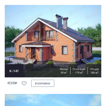
Жилая
Полезная
Общая
К-141
2
2
2
99 м
179 м
186 м
43200₽
В КОРЗИНУ