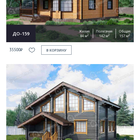
Жилая
Полезная
Общая
ДО-159
2
2
2
84 м
142 м
157 м
35500₽
В КОРЗИНУ