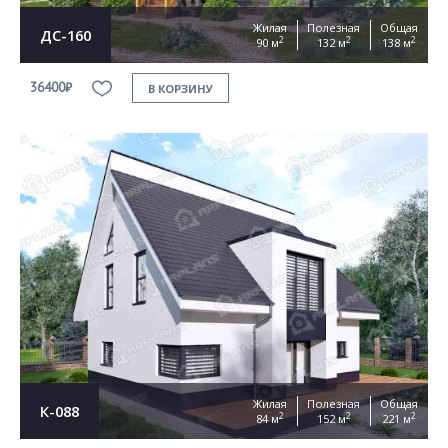
Жилая
Полезная
Общая
ДС-160
2
2
2
90 м
132 м
138 м
36400₽
В КОРЗИНУ
Жилая
Полезная
Общая
К-088
2
2
2
84 м
152 м
221 м