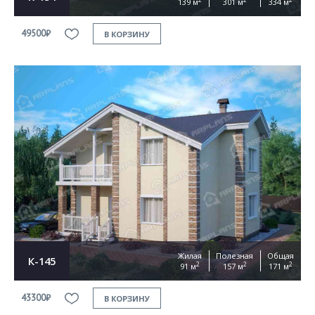
139 м
301 м
334 м
49500₽
В КОРЗИНУ
Жилая
Полезная
Общая
К-145
2
2
2
91 м
157 м
171 м
43300₽
В КОРЗИНУ