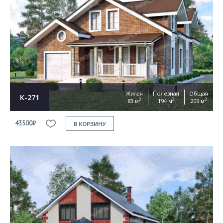
Жилая
Полезная
Общая
К-271
2
2
2
83 м
194 м
209 м
43500₽
В КОРЗИНУ