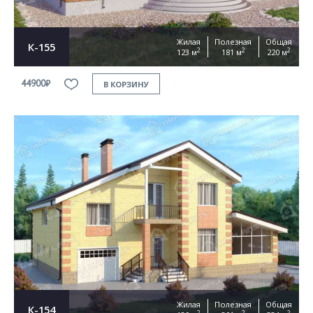
Жилая
Полезная
Общая
К-155
2
2
2
123 м
181 м
220 м
44900₽
В КОРЗИНУ
Жилая
Полезная
Общая
К-154
2
2
2