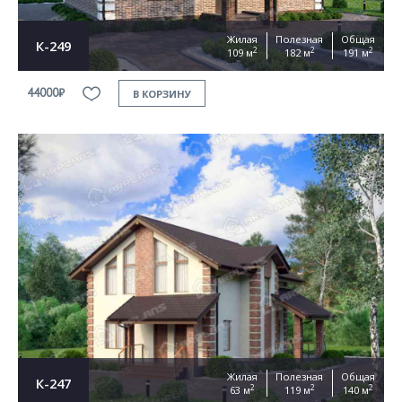
Жилая
Полезная
Общая
К-249
2
2
2
109 м
182 м
191 м
44000₽
В КОРЗИНУ
Жилая
Полезная
Общая
К-247
2
2
2
63 м
119 м
140 м