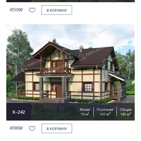
43500₽
В КОРЗИНУ
Жилая
Полезная
Общая
К-242
2
2
2
79 м
141 м
180 м
43900₽
В КОРЗИНУ