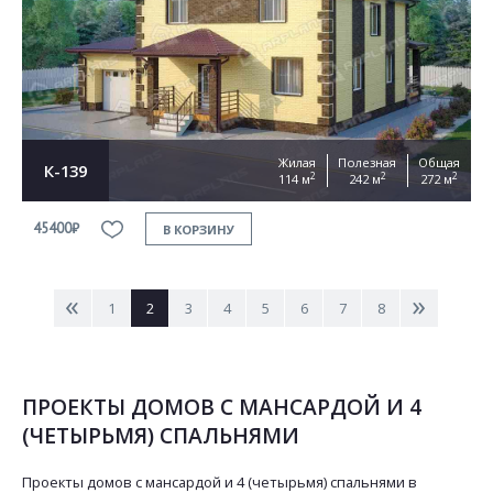
Жилая
Полезная
Общая
К-139
2
2
2
114 м
242 м
272 м
45400₽
В КОРЗИНУ
<
>
1
2
3
4
5
6
7
8
ПРОЕКТЫ ДОМОВ С МАНСАРДОЙ И 4
(ЧЕТЫРЬМЯ) СПАЛЬНЯМИ
Проекты домов с мансардой и 4 (четырьмя) спальнями в