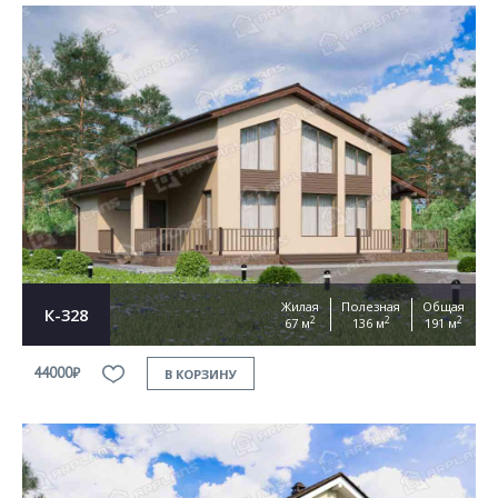
Жилая
Полезная
Общая
К-328
2
2
2
67 м
136 м
191 м
44000₽
В КОРЗИНУ