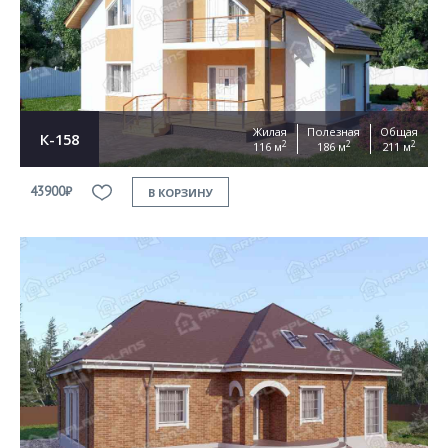
Жилая
Полезная
Общая
К-158
2
2
2
116 м
186 м
211 м
43900₽
В КОРЗИНУ