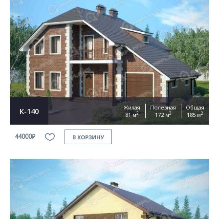
Жилая
Полезная
Общая
К-140
2
2
2
81 м
172 м
185 м
44000₽
В КОРЗИНУ