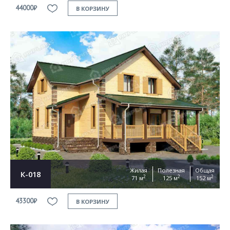
44000₽
В КОРЗИНУ
Жилая
Полезная
Общая
К-018
2
2
2
71 м
125 м
152 м
43300₽
В КОРЗИНУ