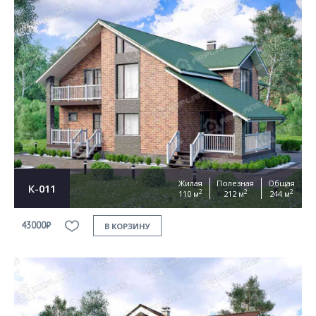
Жилая
Полезная
Общая
К-011
2
2
2
110 м
212 м
244 м
43000₽
В КОРЗИНУ