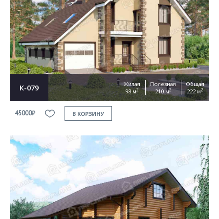
Согласен на
обработку персональных данных
This site is protected by reCAPTCHA and the Google
Privacy Policy
and
Terms of Service
apply
ОТПРАВИТЬ
Жилая
Полезная
Общая
К-079
2
2
2
98 м
210 м
222 м
45000₽
В КОРЗИНУ