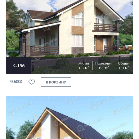
Жилая
Полезная
Общая
К-196
2
2
2
102 м
151 м
183 м
43600₽
В КОРЗИНУ