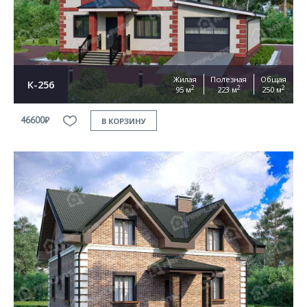
Жилая
Полезная
Общая
К-256
2
2
2
95 м
223 м
250 м
46600₽
В КОРЗИНУ