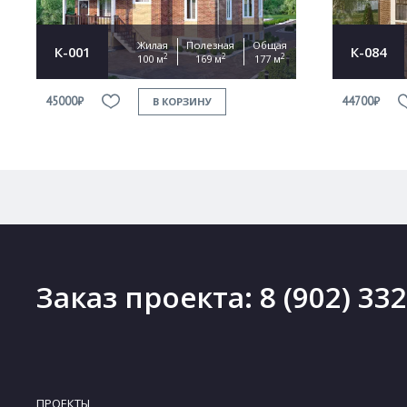
Жилая
Полезная
Общая
К-001
К-084
2
2
2
100 м
169 м
177 м
45000₽
44700₽
В КОРЗИНУ
Заказ проекта:
8 (902) 33
ПРОЕКТЫ