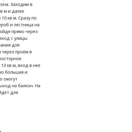
она. Заходим в
кв м и далее
10 кв м. Сразу по
ероб и лестница на
ройдя прямо через
вход с улицы.
вания для
л через проём в
просторное
13 кв м, вход в неё
но большая и
ю смогут
ыход на балкон. На
йдёт для