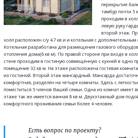
ОТПРАВИТЬ
перекрытие балк
ОТПРАВИТЬ
тамбур почти 5 
проходим в холл 
левую руку гард
второй этаж. П
холл расположен с/у 4.7 кв и и котельная с дополнительным 
Котельная разработана для размещения газового оборудо
отопления дома(6 кв м). По правой стороне при входе в хол
стене проходим в гостиную совмещённую с кухней в одно 
помещение 32 кв м. На этаже расположена гостевая комната 
из гостиной. Второй этаж мансардный. Мансарда достаточ
комфортная, разделен на четыре комнаты. Здесь с легкость
поместиться 5 членов Вашей семьи. Одна из комнат имеет в
этаже так же имеется ванная 8 кв м. Двухэтажный дом подо
комфортного проживания семьи более 4 человек.
Есть вопрос по проекту?