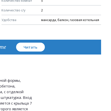
Количество комнат
5
План кровли
Количество с/у
2
Удобства
мансарда, балкон, газовая котельная
кте
Читать
ьной формы,
обетона,
, с отделкой
 штукатурка. Вход
яется с крыльца 7
торого является