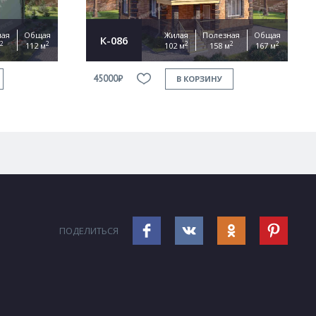
ная
Общая
Жилая
Полезная
Общая
К-086
2
2
2
2
2
112 м
102 м
158 м
167 м
45000₽
В КОРЗИНУ
ПОДЕЛИТЬСЯ