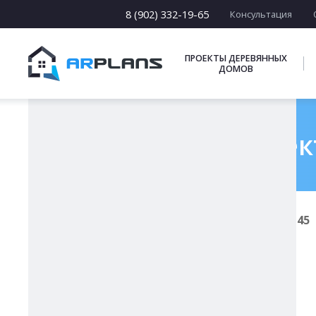
15 х [15-23]
16 х [16-20]
8 (902) 332-19-65
Консультация
17 х [17-22]
ПОДБОРКИ
ПРОЕКТЫ ДЕРЕВЯННЫХ
ДОМОВ
Готовый проект
Главная
Проекты каменных домов
К-145