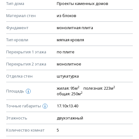
Смотрите советы по выбору материала в нашем
блоге
.
Тип дома
Проекты каменных домов
КОНСТРУКТИВНЫЕ РЕШЕНИЯ (КР)
Материал стен
из блоков
Ведомость рабочих чертежей основного комплекта КР
Фундамент
монолитная плита
План фундамента
Тип кровли
мягкая кровля
Устройство фундамента, спецификация материалов
фундамента
Перекрытия 1 этажа
по плите
Планы перекрытий этажей, спецификация элементов
Перекрытия 2 этажа
монолитное
Устройство перекрытий
Отделка стен
штукатурка
Устройство стен
Спецификация материалов стен
2
2
жилая: 95м
полезная: 223м
Площадь
i
2
общая: 250м
Схема расположения лаг чердака (если есть)
Схема расположения элементов стропил
Точные габариты
17.10х13.40
i
Спецификация элементов стропил
Этажность
двухэтажный
Устройство стропильной системы
Количество комнат
5
Узлы устройства кровли