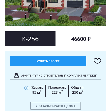
Согласен на
Согласен на
обработку персональных данных
обработку персональных данных
This site is protected by reCAPTCHA and the Google
Privacy Policy
and
Terms of Service
apply.
ОТПРАВИТЬ
ОТПРАВИТЬ
К-256
46600 ₽
КУПИТЬ ПРОЕКТ
АРХИТЕКТУРНО-СТРОИТЕЛЬНЫЙ КОМПЛЕКТ ЧЕРТЕЖЕЙ
Жилая:
Полезная:
Общая:
i
2
2
2
95 м
223 м
250 м
ЗАКАЗАТЬ РАСЧЕТ ДОМА