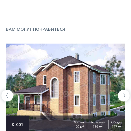
ВАМ МОГУТ ПОНРАВИТЬСЯ
Жилая
Полезная
Общая
К-001
2
2
2
100 м
169 м
177 м