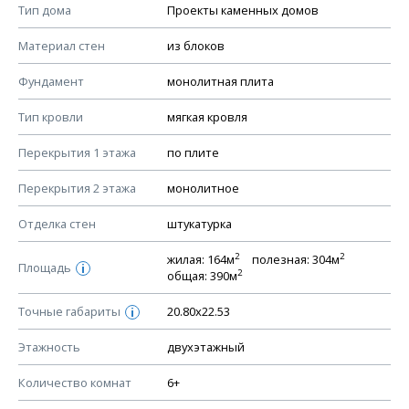
Смотрите советы по выбору материала в нашем
блоге
.
Тип дома
Проекты каменных домов
КОНСТРУКТИВНЫЕ РЕШЕНИЯ (КР)
Материал стен
из блоков
Ведомость рабочих чертежей основного комплекта КР
Фундамент
монолитная плита
План фундамента
Тип кровли
мягкая кровля
Устройство фундамента, спецификация материалов
фундамента
Перекрытия 1 этажа
по плите
Планы перекрытий этажей, спецификация элементов
Перекрытия 2 этажа
монолитное
Устройство перекрытий
Отделка стен
штукатурка
Устройство стен
Спецификация материалов стен
2
2
жилая: 164м
полезная: 304м
Площадь
i
2
общая: 390м
Схема расположения лаг чердака (если есть)
Схема расположения элементов стропил
Точные габариты
20.80х22.53
i
Спецификация элементов стропил
Этажность
двухэтажный
Устройство стропильной системы
Количество комнат
6+
Узлы устройства кровли