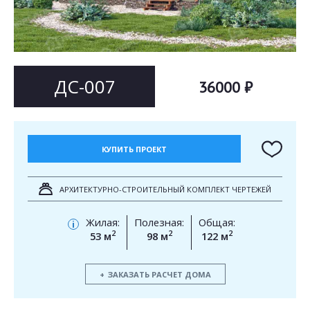
Согласен на
Согласен на
обработку персональных данных
обработку персональных данных
This site is protected by reCAPTCHA and the Google
Privacy Policy
and
Terms of Service
apply.
ОТПРАВИТЬ
ДС-007
36000 ₽
ОТПРАВИТЬ
КУПИТЬ ПРОЕКТ
АРХИТЕКТУРНО-СТРОИТЕЛЬНЫЙ КОМПЛЕКТ ЧЕРТЕЖЕЙ
Жилая:
Полезная:
Общая:
i
2
2
2
53 м
98 м
122 м
ЗАКАЗАТЬ РАСЧЕТ ДОМА