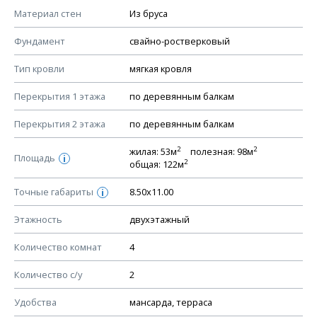
КОНСТРУКТИВНЫЕ РЕШЕНИЯ (КР)
Материал стен
Из бруса
Ведомость рабочих чертежей основного комплекта КР
Фундамент
свайно-ростверковый
План фундамента
Тип кровли
мягкая кровля
Устройство фундамента, спецификация материалов
фундамента
Перекрытия 1 этажа
по деревянным балкам
Планы перекрытий этажей, спецификация элементов
Перекрытия 2 этажа
по деревянным балкам
Устройство перекрытий
2
2
жилая: 53м
полезная: 98м
Устройство стен
Площадь
i
2
общая: 122м
Спецификация материалов стен
Точные габариты
8.50х11.00
i
Схема расположения лаг чердака (если есть)
Схема расположения элементов стропил
Этажность
двухэтажный
Спецификация элементов стропил
Количество комнат
4
Устройство стропильной системы
Количество с/у
2
Узлы устройства кровли
План кровли
Удобства
мансарда, терраса