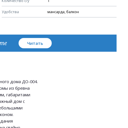
Количество с/у
1
План кровли
Удобства
мансарда, балкон
кте
Читать
ного дома ДО-004.
рмы из бревна
мм, габаритами
тажный дом с
небольшими
лконом.
здания
на свайно-