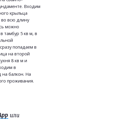
ундаменте. Входим
ного крыльца
 во всю длину
есь можно
 тамбур 5 кв м, в
ельной
сразу попадаем в
ица на второй
ухня 8 кв м и
оходим в
 на балкон. На
ного проживания.
App
или