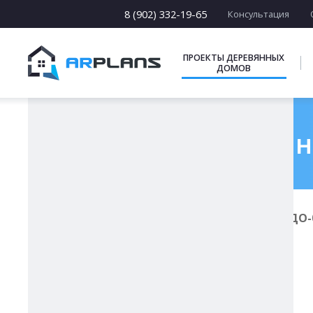
13 х [13-19]
14 х [14-25]
8 (902) 332-19-65
Консультация
15 х [15-23]
16 х [16-20]
17 х [17-22]
ПРОЕКТЫ ДЕРЕВЯННЫХ
ДОМОВ
ПОДБОРКИ
Проект деревянно
Главная
Проекты деревянных домов
ДО-