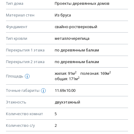
Смотрите советы по выбору материала в нашем
блоге
.
Тип дома
Проекты деревянных домов
КОНСТРУКТИВНЫЕ РЕШЕНИЯ (КР)
Материал стен
Из бруса
Ведомость рабочих чертежей основного комплекта КР
Фундамент
свайно-ростверковый
План фундамента
Тип кровли
металлочерепица
Устройство фундамента, спецификация материалов
фундамента
Перекрытия 1 этажа
по деревянным балкам
Планы перекрытий этажей, спецификация элементов
Перекрытия 2 этажа
по деревянным балкам
Устройство перекрытий
2
2
жилая: 91м
полезная: 169м
Устройство стен
Площадь
i
2
общая: 171м
Спецификация материалов стен
Точные габариты
11.69х10.00
i
Схема расположения лаг чердака (если есть)
Схема расположения элементов стропил
Этажность
двухэтажный
Спецификация элементов стропил
Количество комнат
5
Устройство стропильной системы
Количество с/у
2
Узлы устройства кровли