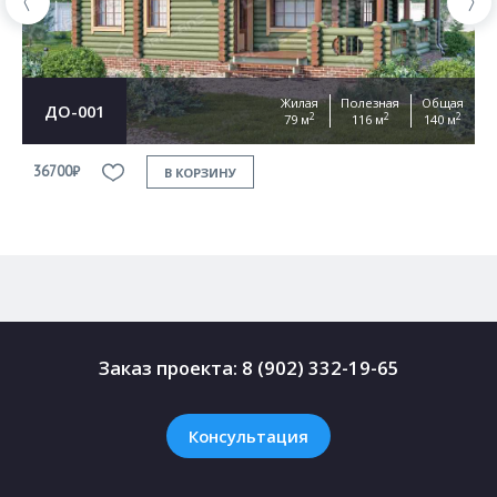
Жилая
Полезная
Общая
ДО-001
2
2
2
79 м
116 м
140 м
36700₽
3
В КОРЗИНУ
Заказ проекта:
8 (902) 332-19-65
Консультация