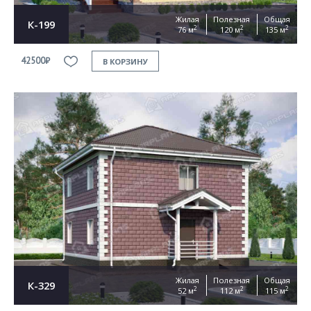
Жилая
Полезная
Общая
К-199
2
2
2
76 м
120 м
135 м
42500₽
В КОРЗИНУ
Жилая
Полезная
Общая
К-329
2
2
2
52 м
112 м
115 м