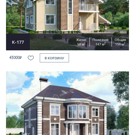
Жилая
Полезная
Общая
К-177
2
2
2
58 м
147 м
159 м
43000₽
В КОРЗИНУ