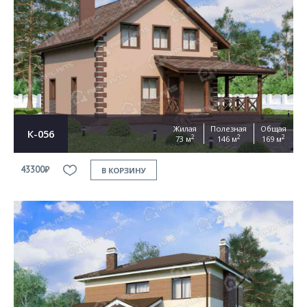
Жилая
Полезная
Общая
К-056
2
2
2
73 м
146 м
169 м
43300₽
В КОРЗИНУ