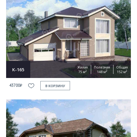
Жилая
Полезная
Общая
К-165
2
2
2
75 м
148 м
152 м
43700₽
В КОРЗИНУ