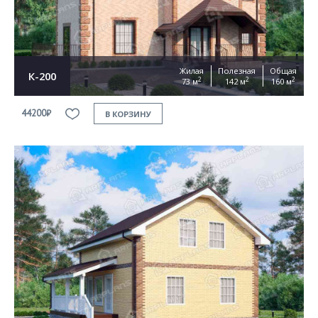
Жилая
Полезная
Общая
К-200
2
2
2
73 м
142 м
160 м
44200₽
В КОРЗИНУ