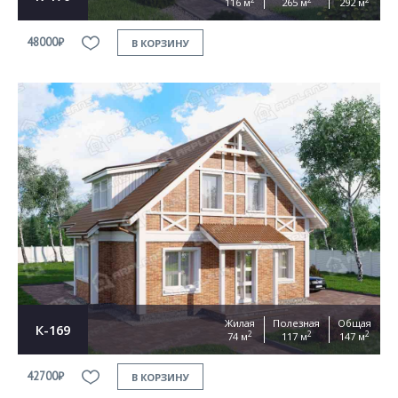
116 м
265 м
292 м
48000₽
В КОРЗИНУ
Жилая
Полезная
Общая
К-169
2
2
2
74 м
117 м
147 м
42700₽
В КОРЗИНУ