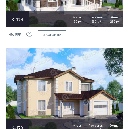
Жилая
Полезная
Общая
К-174
2
2
2
99 м
230 м
252 м
46700₽
В КОРЗИНУ
Жилая
Полезная
Общая
К-170
2
2
2