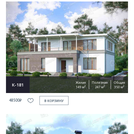
Жилая
Полезная
Общая
К-181
2
2
2
149 м
247 м
350 м
48500₽
В КОРЗИНУ