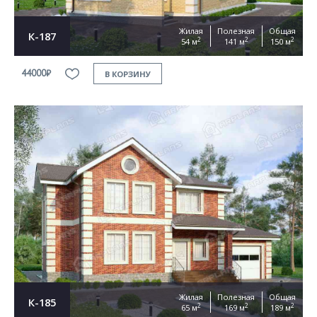
Жилая
Полезная
Общая
К-187
2
2
2
54 м
141 м
150 м
44000₽
В КОРЗИНУ
Жилая
Полезная
Общая
К-185
2
2
2
65 м
169 м
189 м