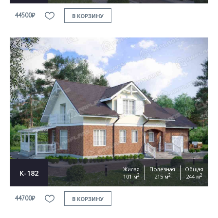
44500₽
В КОРЗИНУ
Жилая
Полезная
Общая
К-182
2
2
2
101 м
215 м
244 м
44700₽
В КОРЗИНУ