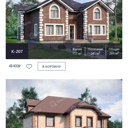
Согласен на
обработку персональных данных
This site is protected by reCAPTCHA and the Google
Privacy Policy
and
Terms of Service
apply
ОТПРАВИТЬ
Жилая
Полезная
Общая
К-207
2
2
2
117 м
245 м
269 м
48400₽
В КОРЗИНУ