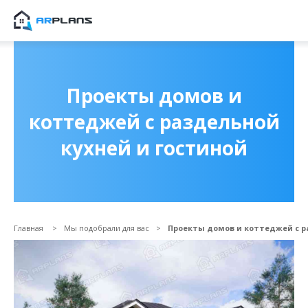
Продолжить покупки
ОФОРМИТЬ ЗАКА
Проекты домов и
коттеджей с раздельной
кухней и гостиной
Главная
Мы подобрали для вас
Проекты домов и коттеджей с р
Прикрепить файл