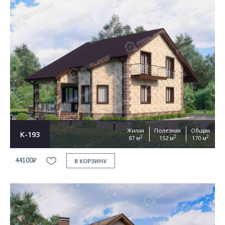
Жилая
Полезная
Общая
К-193
2
2
2
87 м
152 м
170 м
44100₽
В КОРЗИНУ