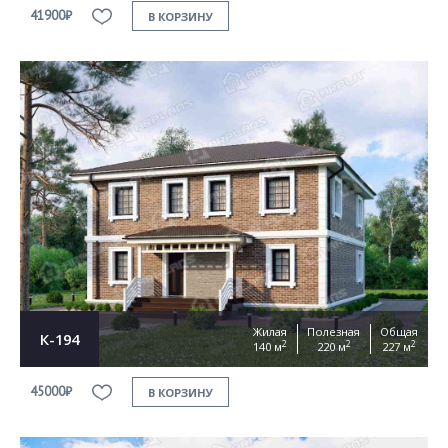
41900₽
В КОРЗИНУ
Жилая
Полезная
Общая
К-194
2
2
2
140 м
220 м
227 м
45000₽
В КОРЗИНУ