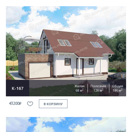
Жилая
Полезная
Общая
К-167
2
2
2
68 м
126 м
186 м
43200₽
В КОРЗИНУ