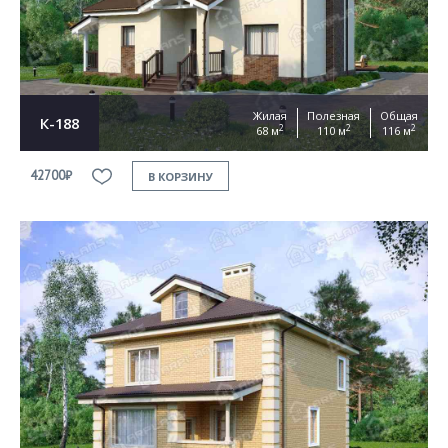
Жилая
Полезная
Общая
К-188
2
2
2
68 м
110 м
116 м
42700₽
В КОРЗИНУ