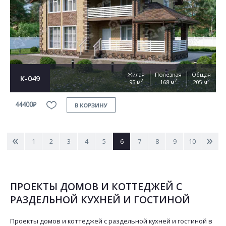
Жилая
Полезная
Общая
К-049
2
2
2
95 м
168 м
205 м
44400₽
В КОРЗИНУ
<
>
1
2
3
4
5
6
7
8
9
10
ПРОЕКТЫ ДОМОВ И КОТТЕДЖЕЙ С
РАЗДЕЛЬНОЙ КУХНЕЙ И ГОСТИНОЙ
Проекты домов и коттеджей с раздельной кухней и гостиной в