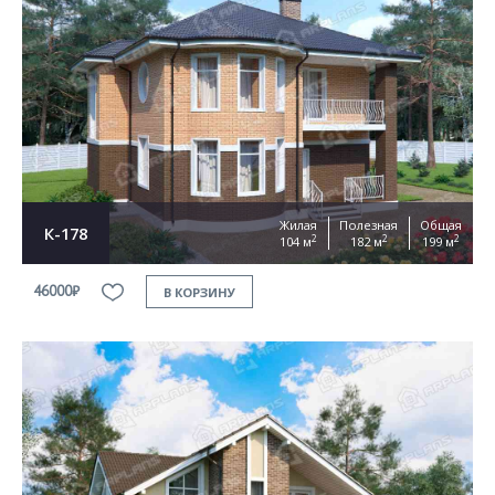
Жилая
Полезная
Общая
К-178
2
2
2
104 м
182 м
199 м
46000₽
В КОРЗИНУ