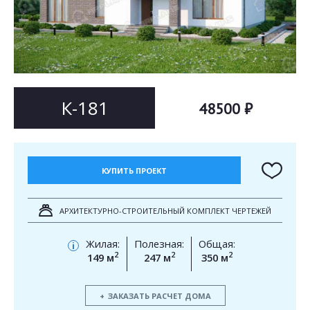
Согласен на
Согласен на
обработку персональных данных
обработку персональных данных
This site is protected by reCAPTCHA and the Google
Privacy Policy
and
Terms of Service
apply.
ОТПРАВИТЬ
ОТПРАВИТЬ
К-181
48500 ₽
КУПИТЬ ПРОЕКТ
АРХИТЕКТУРНО-СТРОИТЕЛЬНЫЙ КОМПЛЕКТ ЧЕРТЕЖЕЙ
Жилая:
Полезная:
Общая:
i
2
2
2
149 м
247 м
350 м
ЗАКАЗАТЬ РАСЧЕТ ДОМА