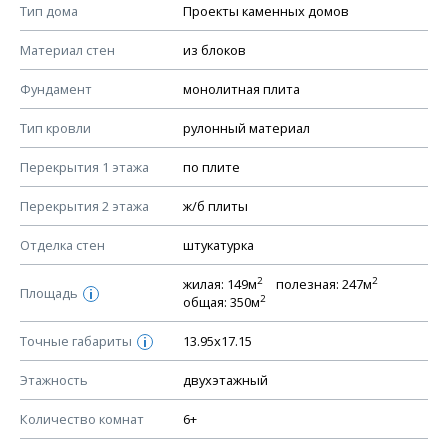
Смотрите советы по выбору материала в нашем
блоге
.
Тип дома
Проекты каменных домов
КОНСТРУКТИВНЫЕ РЕШЕНИЯ (КР)
Материал стен
из блоков
Ведомость рабочих чертежей основного комплекта КР
Фундамент
монолитная плита
План фундамента
Тип кровли
рулонный материал
Устройство фундамента, спецификация материалов
фундамента
Перекрытия 1 этажа
по плите
Планы перекрытий этажей, спецификация элементов
Перекрытия 2 этажа
ж/б плиты
Устройство перекрытий
Отделка стен
штукатурка
Устройство стен
Спецификация материалов стен
2
2
жилая: 149м
полезная: 247м
Площадь
i
2
общая: 350м
Схема расположения лаг чердака (если есть)
Схема расположения элементов стропил
Точные габариты
13.95х17.15
i
Спецификация элементов стропил
Этажность
двухэтажный
Устройство стропильной системы
Количество комнат
6+
Узлы устройства кровли