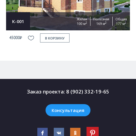
Жилая
Полезная
Общая
К-001
2
2
2
100 м
169 м
177 м
45000₽
4
В КОРЗИНУ
Заказ проекта:
8 (902) 332-19-65
Консультация