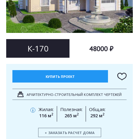
Согласен на
Согласен на
обработку персональных данных
обработку персональных данных
This site is protected by reCAPTCHA and the Google
Privacy Policy
and
Terms of Service
apply.
ОТПРАВИТЬ
ОТПРАВИТЬ
К-170
48000 ₽
КУПИТЬ ПРОЕКТ
АРХИТЕКТУРНО-СТРОИТЕЛЬНЫЙ КОМПЛЕКТ ЧЕРТЕЖЕЙ
Жилая:
Полезная:
Общая:
i
2
2
2
116 м
265 м
292 м
ЗАКАЗАТЬ РАСЧЕТ ДОМА