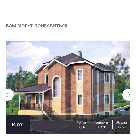
ВАМ МОГУТ ПОНРАВИТЬСЯ
Жилая
Полезная
Общая
К-001
2
2
2
100 м
169 м
177 м