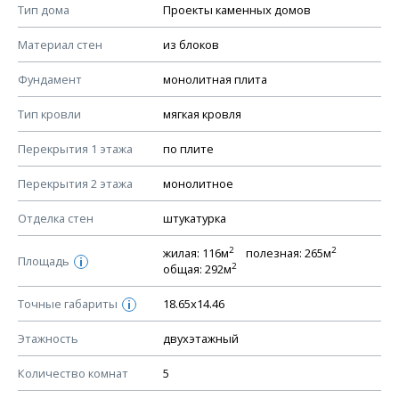
Смотрите советы по выбору материала в нашем
блоге
.
Тип дома
Проекты каменных домов
КОНСТРУКТИВНЫЕ РЕШЕНИЯ (КР)
Материал стен
из блоков
Ведомость рабочих чертежей основного комплекта КР
Фундамент
монолитная плита
План фундамента
Тип кровли
мягкая кровля
Устройство фундамента, спецификация материалов
фундамента
Перекрытия 1 этажа
по плите
Планы перекрытий этажей, спецификация элементов
Перекрытия 2 этажа
монолитное
Устройство перекрытий
Отделка стен
штукатурка
Устройство стен
Спецификация материалов стен
2
2
жилая: 116м
полезная: 265м
Площадь
i
2
общая: 292м
Схема расположения лаг чердака (если есть)
Схема расположения элементов стропил
Точные габариты
18.65х14.46
i
Спецификация элементов стропил
Этажность
двухэтажный
Устройство стропильной системы
Количество комнат
5
Узлы устройства кровли