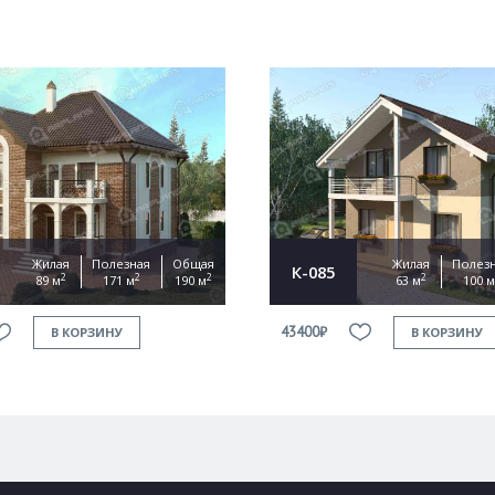
Жилая
Полезная
Общая
Жилая
Полез
К-085
2
2
2
2
89 м
171 м
190 м
63 м
100 м
43400₽
В КОРЗИНУ
В КОРЗИНУ