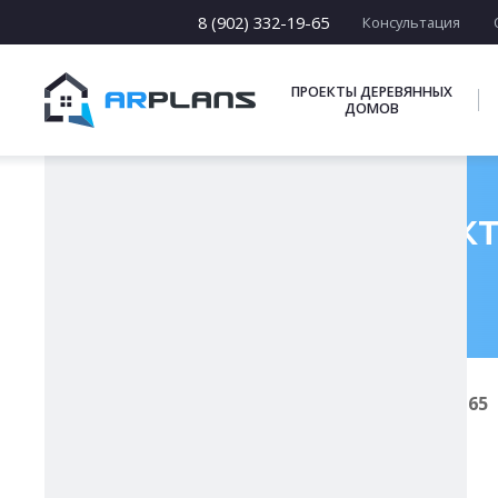
15 х [15-23]
16 х [16-20]
8 (902) 332-19-65
Консультация
17 х [17-22]
ПОДБОРКИ
ПРОЕКТЫ ДЕРЕВЯННЫХ
ДОМОВ
Готовый проект
Главная
Проекты каменных домов
К-165