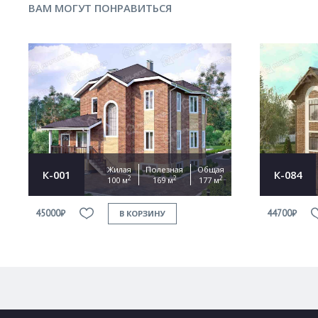
ВАМ МОГУТ ПОНРАВИТЬСЯ
Жилая
Полезная
Общая
К-001
К-084
2
2
2
100 м
169 м
177 м
45000₽
44700₽
В КОРЗИНУ