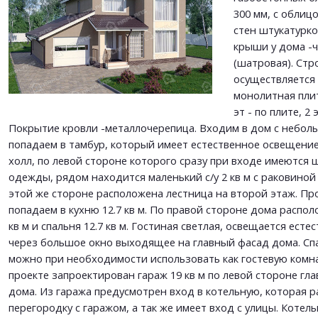
Согласен на
обработку персональных данных
300 мм, с облиц
Согласен на
обработку персональных данных
This site is protected by reCAPTCHA and the Google
Privacy Policy
and
Terms of Service
стен штукатурко
apply.
крыши у дома -
(шатровая). Стр
ОТПРАВИТЬ
осуществляется 
ОТПРАВИТЬ
монолитная пли
эт - по плите, 2
Покрытие кровли -металлочерепица. Входим в дом с небол
попадаем в тамбур, который имеет естественное освещение
холл, по левой стороне которого сразу при входе имеются
одежды, рядом находится маленький с/у 2 кв м с раковиной
этой же стороне расположена лестница на второй этаж. Пр
попадаем в кухню 12.7 кв м. По правой стороне дома распо
кв м и спальня 12.7 кв м. Гостиная светлая, освещается ест
через большое окно выходящее на главный фасад дома. Сп
можно при необходимости использовать как гостевую комна
проекте запроектирован гараж 19 кв м по левой стороне гл
дома. Из гаража предусмотрен вход в котельную, которая 
перегородку с гаражом, а так же имеет вход с улицы. Котел