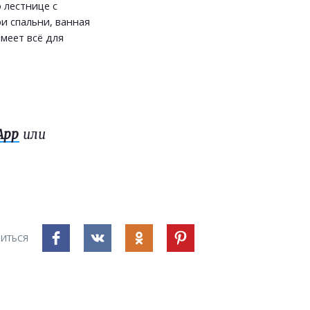
 лестнице с
и спальни, ванная
меет всё для
App
или
ИТЬСЯ