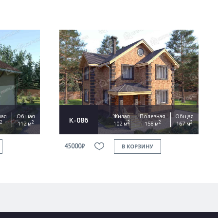
ная
Общая
Жилая
Полезная
Общая
К-086
2
2
2
2
2
112 м
102 м
158 м
167 м
45000₽
В КОРЗИНУ