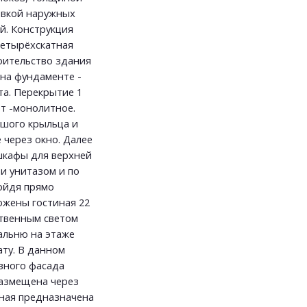
овкой наружных
й. Конструкция
четырёхскатная
оительство здания
на фундаменте -
та. Перекрытие 1
 эт -монолитное.
ьшого крыльца и
 через окно. Далее
 шкафы для верхней
 и унитазом и по
ойдя прямо
ложены гостиная 22
ественным светом
альню на этаже
ту. В данном
авного фасада
размещена через
ьная предназначена