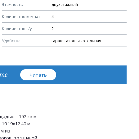
Этажность
двухэтажный
Узлы устройства кровли
Количество комнат
4
План кровли
Количество с/у
2
Удобства
гараж, газовая котельная
кте
Читать
адью - 152 кв м.
10.19х12.40 м.
м из
локов, толщиной