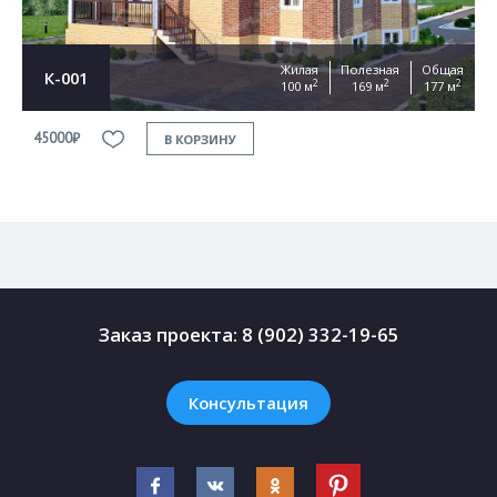
Жилая
Полезная
Общая
К-001
2
2
2
100 м
169 м
177 м
45000₽
4
В КОРЗИНУ
Заказ проекта:
8 (902) 332-19-65
Консультация