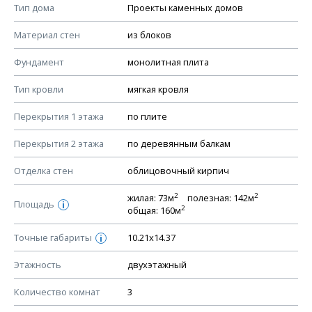
Смотрите советы по выбору материала в нашем
блоге
.
Тип дома
Проекты каменных домов
КОНСТРУКТИВНЫЕ РЕШЕНИЯ (КР)
Материал стен
из блоков
Ведомость рабочих чертежей основного комплекта КР
Фундамент
монолитная плита
План фундамента
Тип кровли
мягкая кровля
Устройство фундамента, спецификация материалов
фундамента
Перекрытия 1 этажа
по плите
Планы перекрытий этажей, спецификация элементов
Перекрытия 2 этажа
по деревянным балкам
Устройство перекрытий
Отделка стен
облицовочный кирпич
Устройство стен
Спецификация материалов стен
2
2
жилая: 73м
полезная: 142м
Площадь
i
2
общая: 160м
Схема расположения лаг чердака (если есть)
Схема расположения элементов стропил
Точные габариты
10.21х14.37
i
Спецификация элементов стропил
Этажность
двухэтажный
Устройство стропильной системы
Количество комнат
3
Узлы устройства кровли