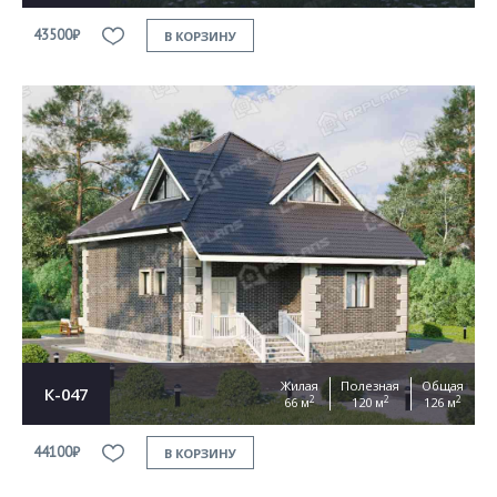
43500₽
В КОРЗИНУ
Жилая
Полезная
Общая
К-047
2
2
2
66 м
120 м
126 м
44100₽
В КОРЗИНУ