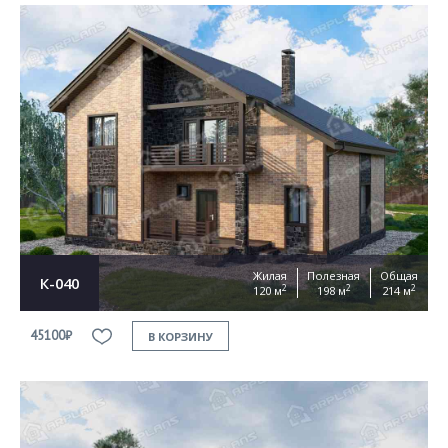
Жилая
Полезная
Общая
К-040
2
2
2
120 м
198 м
214 м
45100₽
В КОРЗИНУ