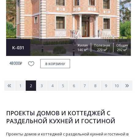
Жилая
Полезная
Общая
К-031
2
2
2
146 м
270 м
292 м
48000₽
В КОРЗИНУ
<
>
1
2
3
4
5
6
7
8
9
10
ПРОЕКТЫ ДОМОВ И КОТТЕДЖЕЙ С
РАЗДЕЛЬНОЙ КУХНЕЙ И ГОСТИНОЙ
Проекты домов и коттеджей с раздельной кухней и гостиной в