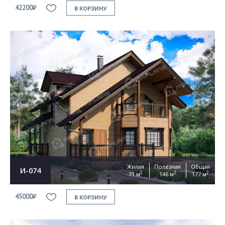
42200₽
В КОРЗИНУ
Жилая
Полезная
Общая
И-074
2
2
2
71 м
146 м
177 м
45000₽
В КОРЗИНУ