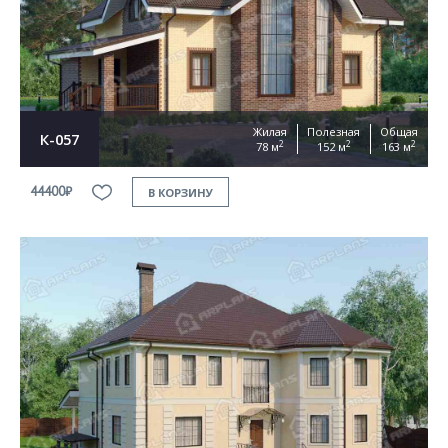
Жилая
Полезная
Общая
К-057
2
2
2
78 м
152 м
163 м
44400₽
В КОРЗИНУ