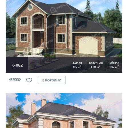
Жилая
Полезная
Общая
К-082
2
2
2
85 м
178 м
207 м
43900₽
В КОРЗИНУ