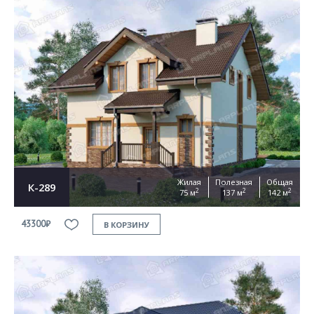
Жилая
Полезная
Общая
К-289
2
2
2
75 м
137 м
142 м
43300₽
В КОРЗИНУ