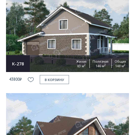
Жилая
Полезная
Общая
К-278
2
2
2
83 м
146 м
148 м
43800₽
В КОРЗИНУ