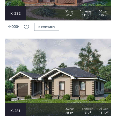
Жилая
Полезная
Общая
К-282
2
2
2
65 м
111 м
129 м
44000₽
В КОРЗИНУ
Жилая
Полезная
Общая
К-281
2
2
2
63 м
143 м
161 м