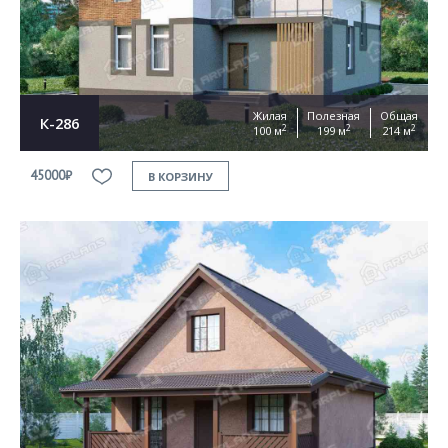
Жилая
Полезная
Общая
К-286
2
2
2
100 м
199 м
214 м
45000₽
В КОРЗИНУ