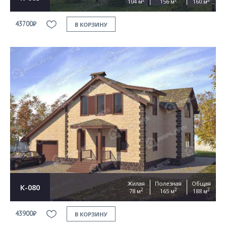
104 м
156 м
160 м
43700₽
В КОРЗИНУ
Жилая
Полезная
Общая
К-080
2
2
2
78 м
165 м
188 м
43900₽
В КОРЗИНУ