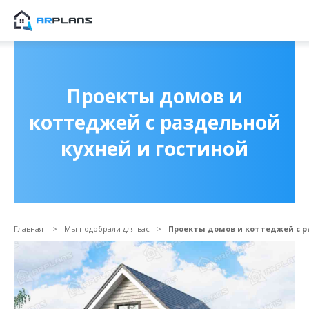
Продолжить покупки
ОФОРМИТЬ ЗАКА
Проекты домов и
коттеджей с раздельной
кухней и гостиной
Главная
Мы подобрали для вас
Проекты домов и коттеджей с р
Прикрепить файл