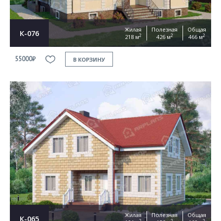
Жилая
Полезная
Общая
К-076
2
2
2
218 м
426 м
466 м
55000₽
В КОРЗИНУ
Жилая
Полезная
Общая
К-065
2
2
2