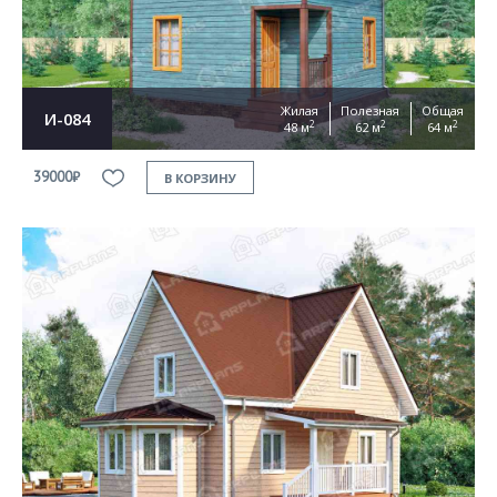
Жилая
Полезная
Общая
И-084
2
2
2
48 м
62 м
64 м
39000₽
В КОРЗИНУ