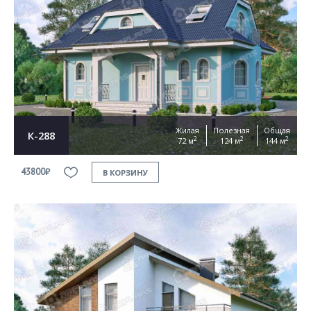
Жилая
Полезная
Общая
К-288
2
2
2
72 м
124 м
144 м
43800₽
В КОРЗИНУ