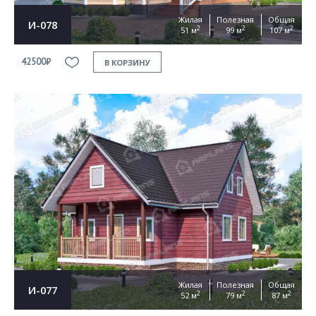
Жилая
Полезная
Общая
И-078
2
2
2
51 м
99 м
107 м
42500₽
В КОРЗИНУ
Жилая
Полезная
Общая
И-077
2
2
2
52 м
79 м
87 м