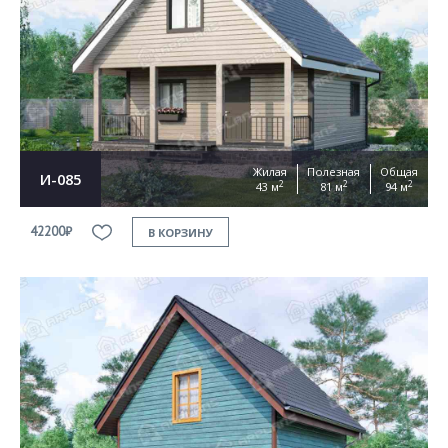
Согласен на
обработку персональных данных
This site is protected by reCAPTCHA and the Google
Privacy Policy
and
Terms of Service
apply
ОТПРАВИТЬ
Жилая
Полезная
Общая
И-085
2
2
2
43 м
81 м
94 м
42200₽
В КОРЗИНУ