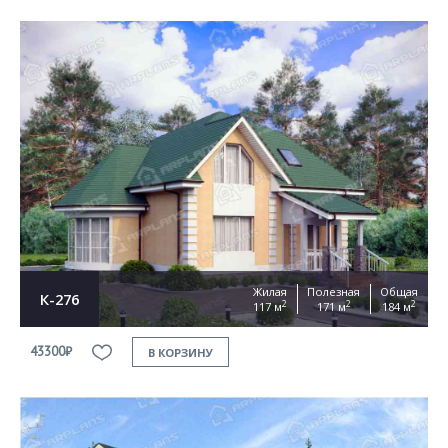
Жилая
Полезная
Общая
К-276
2
2
2
117 м
171 м
184 м
43300₽
В КОРЗИНУ