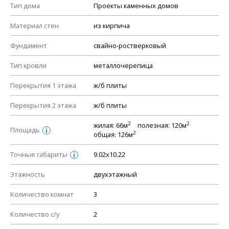
Смотрите советы по выбору материала в нашем
блоге
.
Тип дома
Проекты каменных домов
КОНСТРУКТИВНЫЕ РЕШЕНИЯ (КР)
Материал стен
из кирпича
Ведомость рабочих чертежей основного комплекта КР
Фундамент
свайно-ростверковый
План фундамента
Тип кровли
металлочерепица
Устройство фундамента, спецификация материалов
фундамента
Перекрытия 1 этажа
ж/б плиты
Планы перекрытий этажей, спецификация элементов
Перекрытия 2 этажа
ж/б плиты
Устройство перекрытий
2
2
жилая: 66м
полезная: 120м
Устройство стен
Площадь
i
2
общая: 126м
Спецификация материалов стен
Точные габариты
9.02х10.22
i
Схема расположения лаг чердака (если есть)
Схема расположения элементов стропил
Этажность
двухэтажный
Спецификация элементов стропил
Количество комнат
3
Устройство стропильной системы
Количество с/у
2
Узлы устройства кровли