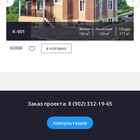
Жилая
Полезная
Общая
К-001
2
2
2
100 м
169 м
177 м
45000₽
4
В КОРЗИНУ
Заказ проекта:
8 (902) 332-19-65
Консультация