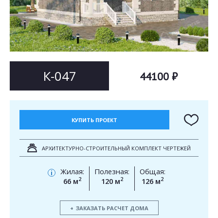
Согласен на
Согласен на
обработку персональных данных
обработку персональных данных
This site is protected by reCAPTCHA and the Google
Privacy Policy
and
Terms of Service
apply.
ОТПРАВИТЬ
ОТПРАВИТЬ
К-047
44100 ₽
КУПИТЬ ПРОЕКТ
АРХИТЕКТУРНО-СТРОИТЕЛЬНЫЙ КОМПЛЕКТ ЧЕРТЕЖЕЙ
Жилая:
Полезная:
Общая:
i
2
2
2
66 м
120 м
126 м
ЗАКАЗАТЬ РАСЧЕТ ДОМА