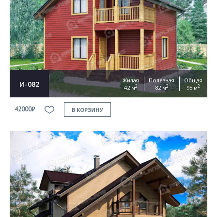
Жилая
Полезная
Общая
И-082
2
2
2
42 м
82 м
95 м
42000₽
В КОРЗИНУ