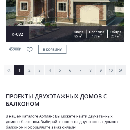
Жилая
Полезная
Общая
К-082
2
2
2
85 м
178 м
207 м
43900₽
В КОРЗИНУ
<
>
1
2
3
4
5
6
7
8
9
10
ПРОЕКТЫ ДВУХЭТАЖНЫХ ДОМОВ С
БАЛКОНОМ
В нашем каталоге Арпланс Вы можете найти двухэтажных
домов с балконом. Выбирайте проекты двухэтажных домов с
балконом и оформляйте заказ онлайн!