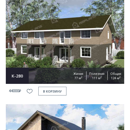
Жилая
Полезная
Общая
К-280
2
2
2
77 м
111 м
124 м
44000₽
В КОРЗИНУ