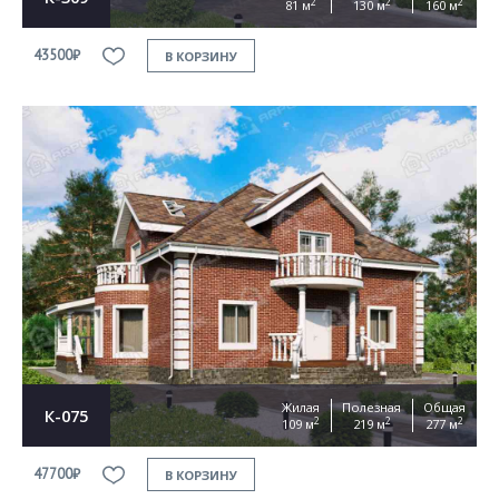
2
2
2
81 м
130 м
160 м
43500₽
В КОРЗИНУ
Жилая
Полезная
Общая
К-075
2
2
2
109 м
219 м
277 м
47700₽
В КОРЗИНУ