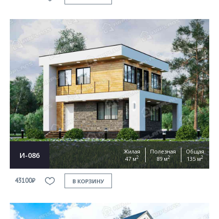
Жилая
Полезная
Общая
И-086
2
2
2
47 м
89 м
135 м
43100₽
В КОРЗИНУ