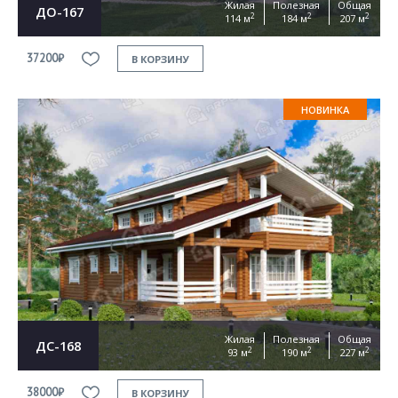
Жилая
Полезная
Общая
ДО-167
2
2
2
114 м
184 м
207 м
37200₽
В КОРЗИНУ
НОВИНКА
Жилая
Полезная
Общая
ДС-168
2
2
2
93 м
190 м
227 м
38000₽
В КОРЗИНУ