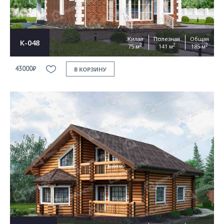
Жилая
Полезная
Общая
К-048
2
2
2
75 м
141 м
185 м
43000₽
В КОРЗИНУ