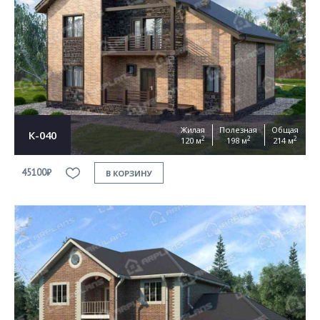
Жилая
Полезная
Общая
К-040
2
2
2
120 м
198 м
214 м
45100₽
В КОРЗИНУ