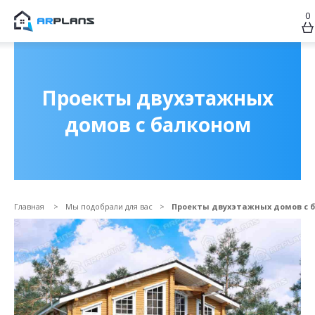
0
Продолжить покупки
ОФОРМИТЬ ЗАКАЗ
Проекты двухэтажных
домов с балконом
Главная
Мы подобрали для вас
Проекты двухэтажных домов с 
Прикрепить файл