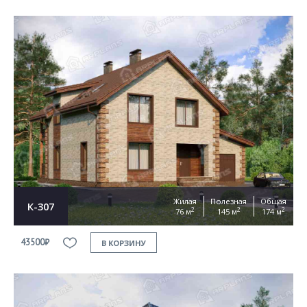
Жилая
Полезная
Общая
К-307
2
2
2
76 м
145 м
174 м
43500₽
В КОРЗИНУ