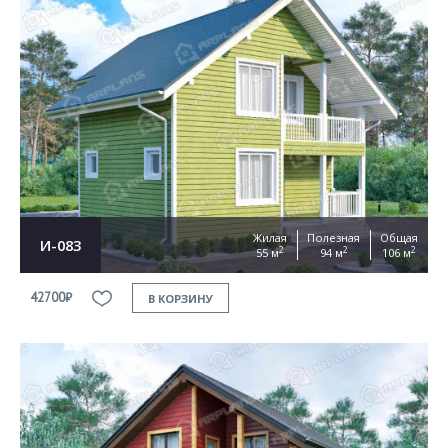
Жилая
Полезная
Общая
И-083
2
2
2
55 м
94 м
106 м
42700₽
В КОРЗИНУ