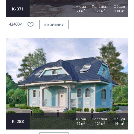
Жилая
Полезная
Общая
К-071
2
2
2
71 м
123 м
138 м
42400₽
В КОРЗИНУ
Жилая
Полезная
Общая
К-288
2
2
2
72 м
124 м
144 м