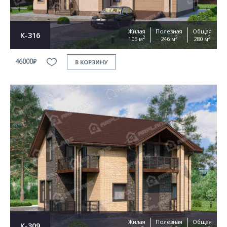
Жилая
Полезная
Общая
К-316
2
2
2
105 м
246 м
280 м
46000₽
В КОРЗИНУ
Жилая
Полезная
Общая
К-309