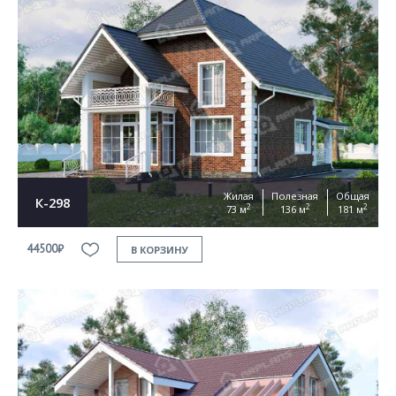
Жилая
Полезная
Общая
К-298
2
2
2
73 м
136 м
181 м
44500₽
В КОРЗИНУ