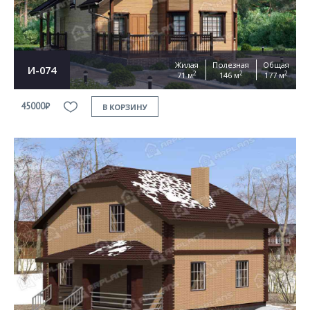
Жилая
Полезная
Общая
И-074
2
2
2
71 м
146 м
177 м
45000₽
В КОРЗИНУ