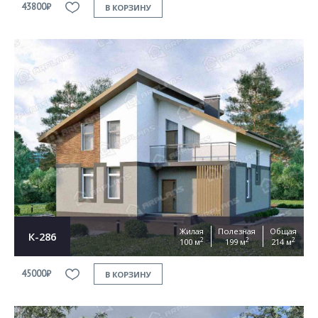
43800₽
В КОРЗИНУ
Жилая
Полезная
Общая
К-286
2
2
2
100 м
199 м
214 м
45000₽
В КОРЗИНУ