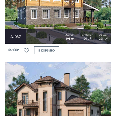
Согласен на
обработку персональных данных
This site is protected by reCAPTCHA and the Google
Privacy Policy
and
Terms of Service
apply
ОТПРАВИТЬ
Жилая
Полезная
Общая
А-037
2
2
2
101 м
196 м
228 м
44600₽
В КОРЗИНУ