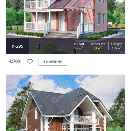
Жилая
Полезная
Общая
К-295
2
2
2
47 м
83 м
108 м
42300₽
В КОРЗИНУ