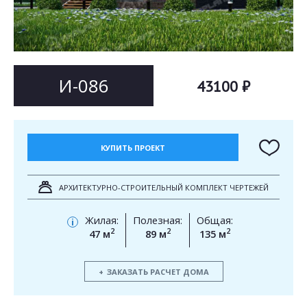
Согласен на
Согласен на
обработку персональных данных
обработку персональных данных
This site is protected by reCAPTCHA and the Google
Privacy Policy
and
Terms of Service
apply.
ОТПРАВИТЬ
И-086
43100 ₽
ОТПРАВИТЬ
КУПИТЬ ПРОЕКТ
АРХИТЕКТУРНО-СТРОИТЕЛЬНЫЙ КОМПЛЕКТ ЧЕРТЕЖЕЙ
Жилая:
Полезная:
Общая:
i
2
2
2
47 м
89 м
135 м
ЗАКАЗАТЬ РАСЧЕТ ДОМА