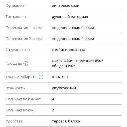
КОНСТРУКТИВНЫЕ РЕШЕНИЯ (КР)
Фундамент
винтовые сваи
Ведомость рабочих чертежей основного комплекта КР
Тип кровли
рулонный материал
План фундамента
Перекрытия 1 этажа
по деревянным балкам
Устройство фундамента, спецификация материалов
фундамента
Перекрытия 2 этажа
по деревянным балкам
Планы перекрытий этажей, спецификация элементов
Отделка стен
комбинированная
Устройство перекрытий
2
2
жилая: 47м
полезная: 89м
Устройство стен
Площадь
i
2
общая: 135м
Спецификация материалов стен
Точные габариты
8.30х9.30
i
Схема расположения лаг чердака (если есть)
Схема расположения элементов стропил
Этажность
двухэтажный
Спецификация элементов стропил
Количество комнат
4
Устройство стропильной системы
Количество с/у
2
Узлы устройства кровли
План кровли
Удобства
терраса, балкон