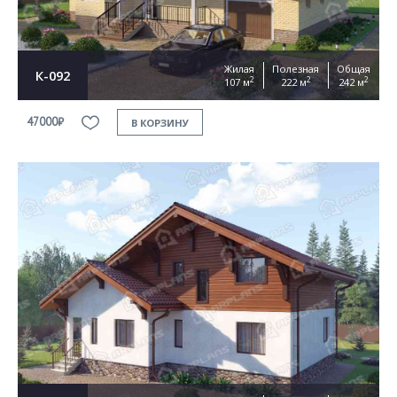
Жилая
Полезная
Общая
К-092
2
2
2
107 м
222 м
242 м
47000₽
В КОРЗИНУ