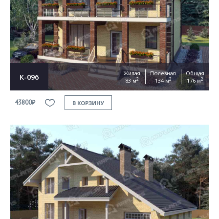
Жилая
Полезная
Общая
К-096
2
2
2
83 м
134 м
176 м
43800₽
В КОРЗИНУ