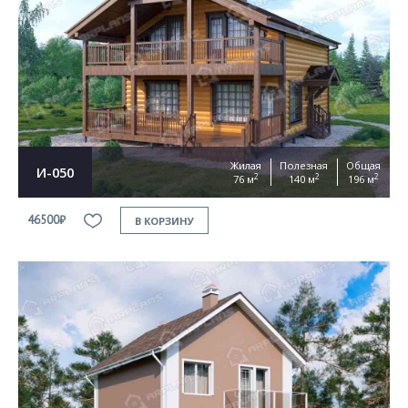
Жилая
Полезная
Общая
И-050
2
2
2
76 м
140 м
196 м
46500₽
В КОРЗИНУ