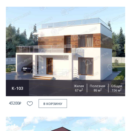
Жилая
Полезная
Общая
К-103
2
2
2
67 м
86 м
156 м
43200₽
В КОРЗИНУ