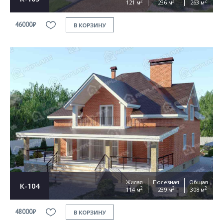
2
2
2
121 м
236 м
263 м
46000₽
В КОРЗИНУ
Жилая
Полезная
Общая
К-104
2
2
2
114 м
239 м
308 м
48000₽
В КОРЗИНУ