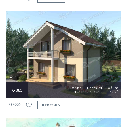
Жилая
Полезная
Общая
К-085
2
2
2
63 м
100 м
112 м
43400₽
В КОРЗИНУ