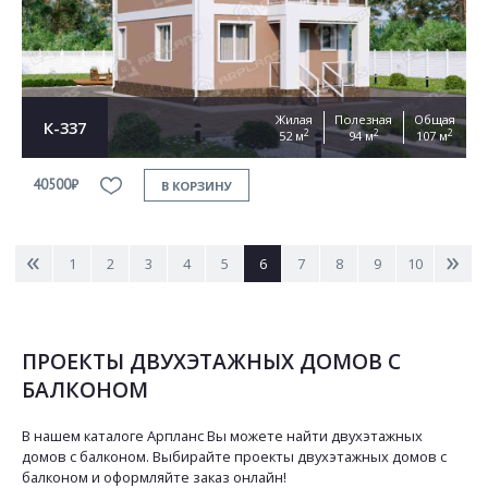
Жилая
Полезная
Общая
К-337
2
2
2
52 м
94 м
107 м
40500₽
В КОРЗИНУ
<
>
1
2
3
4
5
6
7
8
9
10
ПРОЕКТЫ ДВУХЭТАЖНЫХ ДОМОВ С
БАЛКОНОМ
В нашем каталоге Арпланс Вы можете найти двухэтажных
домов с балконом. Выбирайте проекты двухэтажных домов с
балконом и оформляйте заказ онлайн!