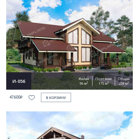
Жилая
Полезная
Общая
И-056
2
2
2
96 м
175 м
224 м
47600₽
В КОРЗИНУ