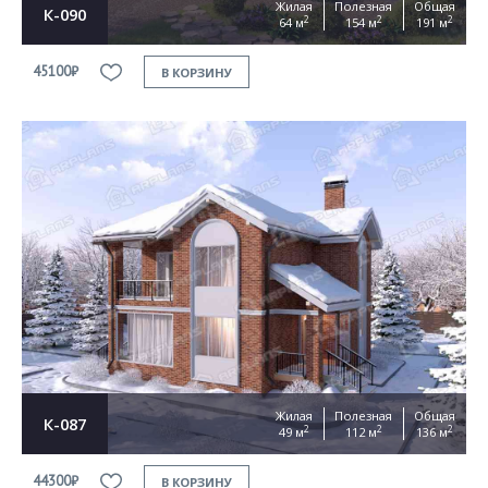
Жилая
Полезная
Общая
К-090
2
2
2
64 м
154 м
191 м
45100₽
В КОРЗИНУ
Жилая
Полезная
Общая
К-087
2
2
2
49 м
112 м
136 м
44300₽
В КОРЗИНУ