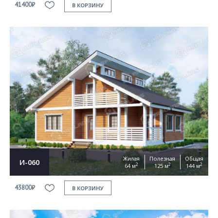
41400₽
В КОРЗИНУ
Жилая
Полезная
Общая
И-060
2
2
2
64 м
125 м
144 м
43800₽
В КОРЗИНУ