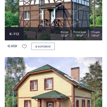
Согласен на
обработку персональных данных
This site is protected by reCAPTCHA and the Google
Privacy Policy
and
Terms of Service
apply
ОТПРАВИТЬ
Жилая
Полезная
Общая
К-112
2
2
2
57 м
99 м
108 м
41400₽
В КОРЗИНУ