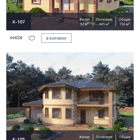
Жилая
Полезная
Общая
К-107
2
2
2
92 м
145 м
156 м
44400₽
В КОРЗИНУ
Жилая
Полезная
Общая
К-105