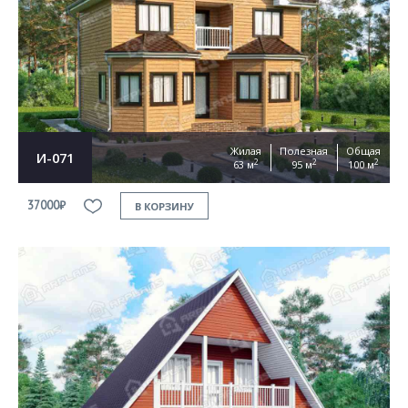
Жилая
Полезная
Общая
И-071
2
2
2
63 м
95 м
100 м
37000₽
В КОРЗИНУ