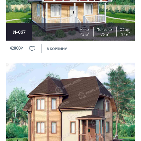
Жилая
Полезная
Общая
И-067
2
2
2
43 м
76 м
97 м
42800₽
В КОРЗИНУ