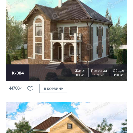
Жилая
Полезная
Общая
К-084
2
2
2
89 м
171 м
190 м
44700₽
В КОРЗИНУ