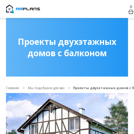
0
Продолжить покупки
ОФОРМИТЬ ЗАКАЗ
Проекты двухэтажных
домов с балконом
Главная
Мы подобрали для вас
Проекты двухэтажных домов с 
Прикрепить файл