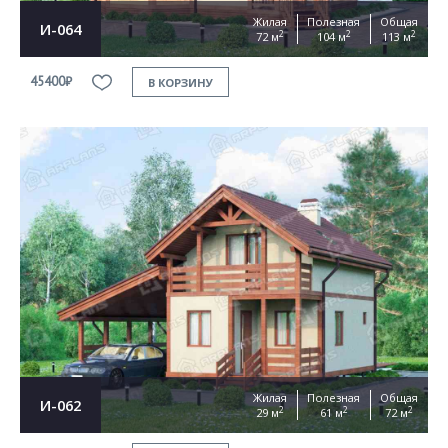
Жилая
Полезная
Общая
И-064
2
2
2
72 м
104 м
113 м
45400₽
В КОРЗИНУ
Жилая
Полезная
Общая
И-062
2
2
2
29 м
61 м
72 м