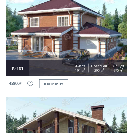
Жилая
Полезная
Общая
К-101
2
2
2
104 м
200 м
275 м
45800₽
В КОРЗИНУ