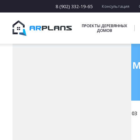
15 х [15-23]
16 х [16-20]
8 (902) 332-19-65
Консультация
17 х [17-22]
ПОДБОРКИ
ПРОЕКТЫ ДЕРЕВЯННЫХ
ДОМОВ
Готовый проект кам
Главная
Проекты каменных домов
К-103