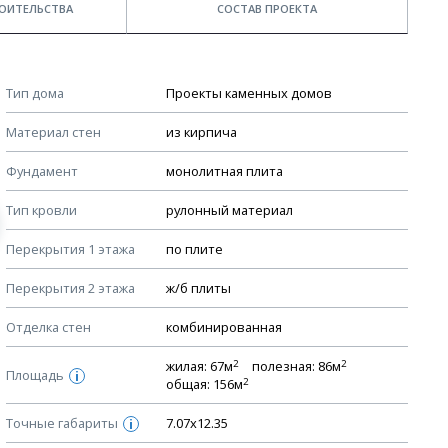
ОИТЕЛЬСТВА
СОСТАВ ПРОЕКТА
Примечания
КОНСТРУКТИВНЫЕ РЕШЕНИЯ (КР)
Тип дома
Проекты каменных домов
Ведомость рабочих чертежей основного комплекта КР
Стоимость строительства дома — ориентировочная!
Материал стен
из кирпича
Для более детального расчета стоимости
План фундамента
строительства необходима разработка сметы, согласно
Фундамент
монолитная плита
Устройство фундамента, спецификация материалов
стоимости материалов в вашем регионе
фундамента
Тип кровли
рулонный материал
Мы не учитываем стоимость доставки материалов.
Планы перекрытий этажей, спецификация элементов
Перекрытия 1 этажа
по плите
Смотрите советы по выбору материала в нашем
блоге
.
Устройство перекрытий
Перекрытия 2 этажа
ж/б плиты
Устройство стен
Спецификация материалов стен
Отделка стен
комбинированная
Схема расположения лаг чердака (если есть)
2
2
жилая: 67м
полезная: 86м
Площадь
i
2
Схема расположения элементов стропил
общая: 156м
Спецификация элементов стропил
Точные габариты
7.07х12.35
i
Устройство стропильной системы