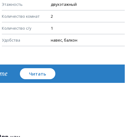
Этажность
двухэтажный
Узлы устройства кровли
Количество комнат
2
План кровли
Количество с/у
1
Удобства
навес, балкон
кте
Читать