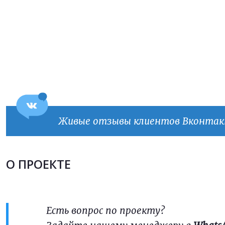
Прикрепить файл
Прикрепить файл
Согласен на
обработку персональных данных
Согласен на
обработку персональных данных
This site is protected by reCAPTCHA and the Google
Privacy Policy
and
Terms of Service
apply.
ОТПРАВИТЬ
Живые отзывы клиентов Вконта
ОТПРАВИТЬ
О ПРОЕКТЕ
Есть вопрос по проекту?