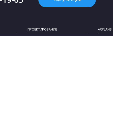
ПРОЕКТИРОВАНИЕ
ARPLANS
Картинка с интернета - это НЕ проект, или
Все конта
Что такое «проект дома»?
О компан
Зачем нужен проект дома?
Клуб парт
Как купить проект?
Коттеджны
Сколько стоит проект частного дома?
Сотруднич
Как выбрать участок для строительства
Блог
дома
Политика 