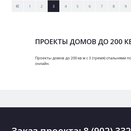
<
1
2
3
4
5
6
7
8
9
ПРОЕКТЫ ДОМОВ ДО 200 КВ
Проекты домов до 200 кв м с 3 (тремя) спальнями п
онлайн.
Заказ проекта:
8 (902) 33