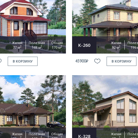
Жилая
Полезная
Общая
Жилая
Полез
К-260
2
2
2
2
77 м
168 м
170 м
92 м
199 
45900₽
В КОРЗИНУ
В КОРЗИНУ
Жилая
Полезная
Общая
Жилая
Полез
К-328
2
2
2
2