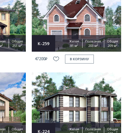
ная
Общая
Жилая
Полезная
Общая
К-259
2
2
2
2
2
м
251 м
91 м
203 м
209 м
47200₽
В КОРЗИНУ
ная
Общая
Жилая
Полезная
Общая
К-224
2
2
2
2
2