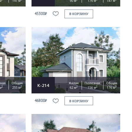
м
191 м
90 м
176 м
187 м
45300₽
В КОРЗИНУ
ная
Общая
Жилая
Полезная
Общая
К-214
2
2
2
2
2
м
255 м
62 м
156 м
176 м
46800₽
В КОРЗИНУ