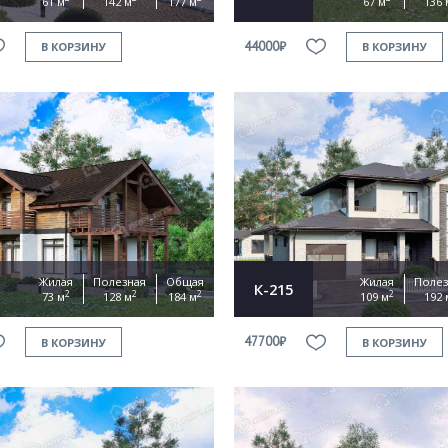
61 м
142 м
177 м
67 м
136 
44000₽
В КОРЗИНУ
В КОРЗИНУ
Жилая
Полезная
Общая
Жилая
Полез
К-215
2
2
2
2
73 м
128 м
184 м
109 м
192 
47700₽
В КОРЗИНУ
В КОРЗИНУ