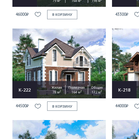
79 м
168 м
198 м
46000₽
43300₽
В КОРЗИНУ
Жилая
Полезная
Общая
К-222
К-218
2
2
2
78 м
164 м
172 м
44500₽
44000₽
В КОРЗИНУ