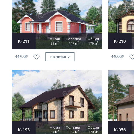
Жилая
Полезная
Общая
К-211
К-210
2
2
2
89 м
147 м
176 м
44700₽
44000₽
В КОРЗИНУ
Жилая
Полезная
Общая
К-193
К-056
2
2
2
87 м
152 м
170 м