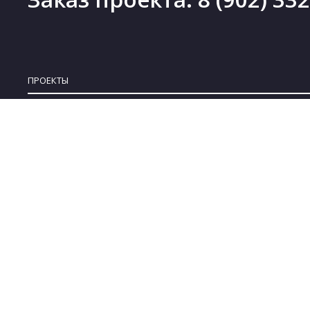
ПРОЕКТЫ
Проекты деревянных домов
Новинки
Проекты каменных домов
Скидки
Проекты каркасных домов
Бесплатные проекты
Проекты комбинированных домов
Коллекции
Проекты бань
© 2008-2022 ARPLANS