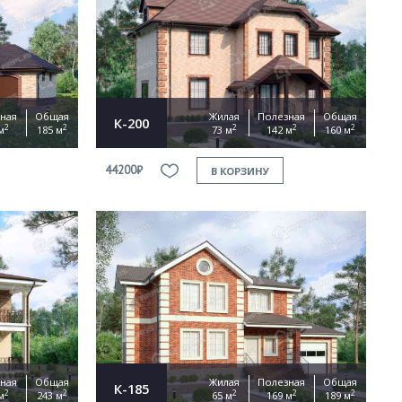
ная
Общая
Жилая
Полезная
Общая
К-200
2
2
2
2
2
м
185 м
73 м
142 м
160 м
44200₽
В КОРЗИНУ
ная
Общая
Жилая
Полезная
Общая
К-185
2
2
2
2
2
м
243 м
65 м
169 м
189 м