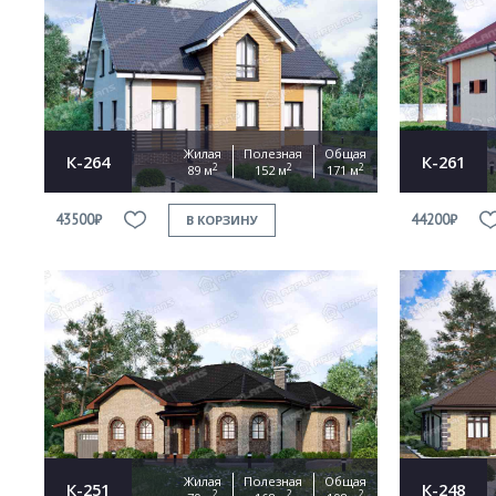
Жилая
Полезная
Общая
К-264
К-261
2
2
2
89 м
152 м
171 м
43500₽
44200₽
В КОРЗИНУ
Жилая
Полезная
Общая
К-251
К-248
2
2
2