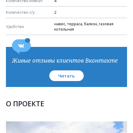
Количество комнат
4
Узлы устройства кровли
План кровли
Количество с/у
2
навес, терраса, балкон, газовая
Удобства
котельная
Живые отзывы клиентов Вконтакте
Читать
О ПРОЕКТЕ