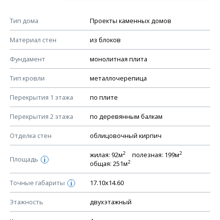
Мы не учитываем стоимость доставки материалов.
Спецификация дверей
Смотрите советы по выбору материала в нашем
блоге
.
Тип дома
Проекты каменных домов
КОНСТРУКТИВНЫЕ РЕШЕНИЯ (КР)
Материал стен
из блоков
Ведомость рабочих чертежей основного комплекта КР
Фундамент
монолитная плита
План фундамента
Тип кровли
металлочерепица
Устройство фундамента, спецификация материалов
фундамента
Перекрытия 1 этажа
по плите
Планы перекрытий этажей, спецификация элементов
Перекрытия 2 этажа
по деревянным балкам
Устройство перекрытий
Отделка стен
облицовочный кирпич
Устройство стен
Спецификация материалов стен
2
2
жилая: 92м
полезная: 199м
Площадь
i
2
общая: 251м
Схема расположения лаг чердака (если есть)
Схема расположения элементов стропил
Точные габариты
17.10х14.60
i
Спецификация элементов стропил
Этажность
двухэтажный
Устройство стропильной системы