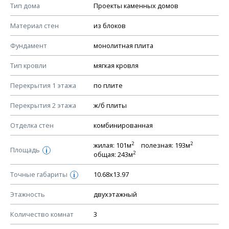
Смотрите советы по выбору материала в нашем
блоге
.
Тип дома
Проекты каменных домов
КОНСТРУКТИВНЫЕ РЕШЕНИЯ (КР)
Материал стен
из блоков
Ведомость рабочих чертежей основного комплекта КР
Фундамент
монолитная плита
План фундамента
Тип кровли
мягкая кровля
Устройство фундамента, спецификация материалов
фундамента
Перекрытия 1 этажа
по плите
Планы перекрытий этажей, спецификация элементов
Перекрытия 2 этажа
ж/б плиты
Устройство перекрытий
Отделка стен
комбинированная
Устройство стен
Спецификация материалов стен
2
2
жилая: 101м
полезная: 193м
Площадь
i
2
общая: 243м
Схема расположения лаг чердака (если есть)
Схема расположения элементов стропил
Точные габариты
10.68х13.97
i
Спецификация элементов стропил
Этажность
двухэтажный
Устройство стропильной системы
Количество комнат
3
Узлы устройства кровли