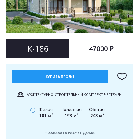
Согласен на
Согласен на
обработку персональных данных
обработку персональных данных
This site is protected by reCAPTCHA and the Google
Privacy Policy
and
Terms of Service
apply.
ОТПРАВИТЬ
ОТПРАВИТЬ
К-186
47000 ₽
КУПИТЬ ПРОЕКТ
АРХИТЕКТУРНО-СТРОИТЕЛЬНЫЙ КОМПЛЕКТ ЧЕРТЕЖЕЙ
Жилая:
Полезная:
Общая:
i
2
2
2
101 м
193 м
243 м
ЗАКАЗАТЬ РАСЧЕТ ДОМА