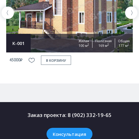
Жилая
Полезная
Общая
К-001
2
2
2
100 м
169 м
177 м
45000₽
4
В КОРЗИНУ
Заказ проекта:
8 (902) 332-19-65
Консультация