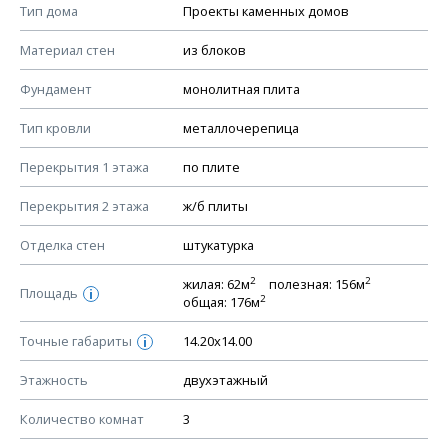
Смотрите советы по выбору материала в нашем
блоге
.
Тип дома
Проекты каменных домов
КОНСТРУКТИВНЫЕ РЕШЕНИЯ (КР)
Материал стен
из блоков
Ведомость рабочих чертежей основного комплекта КР
Фундамент
монолитная плита
План фундамента
Тип кровли
металлочерепица
Устройство фундамента, спецификация материалов
фундамента
Перекрытия 1 этажа
по плите
Планы перекрытий этажей, спецификация элементов
Перекрытия 2 этажа
ж/б плиты
Устройство перекрытий
Отделка стен
штукатурка
Устройство стен
Спецификация материалов стен
2
2
жилая: 62м
полезная: 156м
Площадь
i
2
общая: 176м
Схема расположения лаг чердака (если есть)
Схема расположения элементов стропил
Точные габариты
14.20х14.00
i
Спецификация элементов стропил
Этажность
двухэтажный
Устройство стропильной системы
Количество комнат
3
Узлы устройства кровли