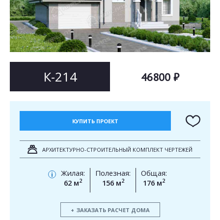
Согласен на
Согласен на
обработку персональных данных
обработку персональных данных
This site is protected by reCAPTCHA and the Google
Privacy Policy
and
Terms of Service
apply.
ОТПРАВИТЬ
ОТПРАВИТЬ
К-214
46800 ₽
КУПИТЬ ПРОЕКТ
АРХИТЕКТУРНО-СТРОИТЕЛЬНЫЙ КОМПЛЕКТ ЧЕРТЕЖЕЙ
Жилая:
Полезная:
Общая:
i
2
2
2
62 м
156 м
176 м
ЗАКАЗАТЬ РАСЧЕТ ДОМА