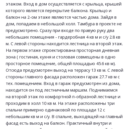
этажом. Вход в дом осуществляется с крыльца, крышей
которого является перекрытие балкона. Крыльцо и
балкон на 2-ом этаже являются частью дома. Зайдя в
дом, попадаем в небольшой холл. Тамбура в проекте не
предусмотрено. Сразу при входе по правую руку два
небольших помещения - гардеробная 4 кв м и с/у 2.8 кв
м. С левой стороны находится лестница на второй этаж.
На первом этаже спроектирована просторная дневная
зона ( гостиная, кухня и столовая совмещены в одно
просторное помещение, общей площадью 45.6 кв м).
Отсюда предусмотрен выход на террасу 13 кв м. С левой
стороны главного фасада расположен гараж 27.7 кв м с
тех. помещением. Вход в гараж предусмотрен из дома,
находится он под лестничным маршем. Поднимаемся
на второй этаж по комфортной п-образной лестнице и
проходим в холл 10 кв м. На этаже расположены три
спальни примерно одинаковой по площади 12 с
небольшим кв м и с/у. В спальне, выходящей на главный
фасад есть выход на балкон. Практичный внутри и