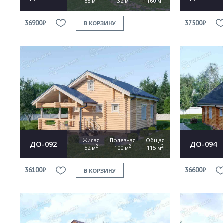
88 м
132 м
160 м
36900₽
37500₽
В КОРЗИНУ
Жилая
Полезная
Общая
ДО-092
ДО-094
2
2
2
52 м
100 м
115 м
36100₽
36600₽
В КОРЗИНУ