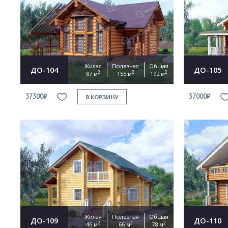
Жилая
Полезная
Общая
ДО-104
ДО-105
2
2
2
87 м
155 м
192 м
37300₽
37000₽
В КОРЗИНУ
Жилая
Полезная
Общая
ДО-109
ДО-110
2
2
2
46 м
66 м
78 м