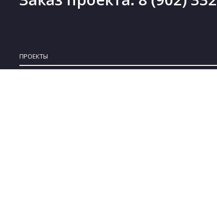
ПРОЕКТЫ
Проекты деревянных домов
Новинки
Проекты каменных домов
Скидки
Проекты каркасных домов
Бесплатные проекты
Проекты комбинированных домов
Коллекции
Проекты бань
© 2008-2022 ARPLANS