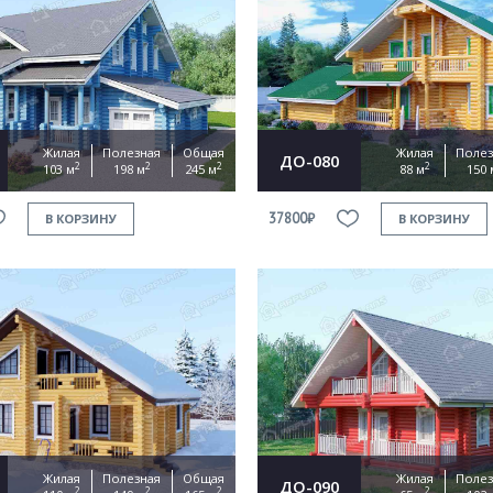
Жилая
Полезная
Общая
Жилая
Полез
ДО-080
2
2
2
2
103 м
198 м
245 м
88 м
150 
37800₽
В КОРЗИНУ
В КОРЗИНУ
Жилая
Полезная
Общая
Жилая
Полез
ДО-090
2
2
2
2