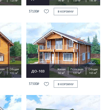
м
125 м
94 м
159 м
186 м
37100₽
В КОРЗИНУ
ная
Общая
Жилая
Полезная
Общая
ДО-103
2
2
2
2
2
м
113 м
56 м
137 м
165 м
37500₽
В КОРЗИНУ