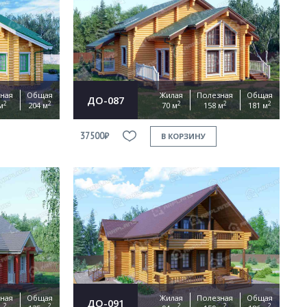
ная
Общая
Жилая
Полезная
Общая
ДО-087
2
2
2
2
2
м
204 м
70 м
158 м
181 м
37500₽
В КОРЗИНУ
ная
Общая
Жилая
Полезная
Общая
ДО-091
2
2
2
2
2