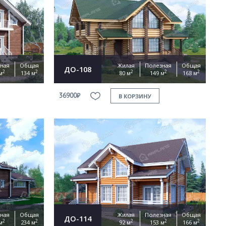
ная
Общая
Жилая
Полезная
Общая
ДО-108
2
2
2
2
2
м
134 м
80 м
149 м
168 м
36900₽
В КОРЗИНУ
ная
Общая
Жилая
Полезная
Общая
ДО-114
2
2
2
2
2
м
234 м
92 м
153 м
166 м