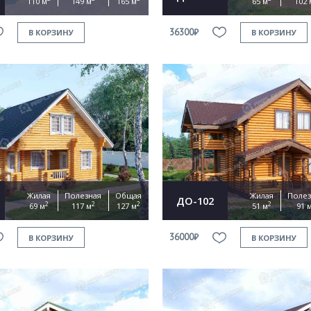
110 м
149 м
165 м
65 м
102 
36300₽
В КОРЗИНУ
В КОРЗИНУ
Жилая
Полезная
Общая
Жилая
Полез
ДО-102
2
2
2
2
69 м
117 м
127 м
51 м
91 
36000₽
В КОРЗИНУ
В КОРЗИНУ