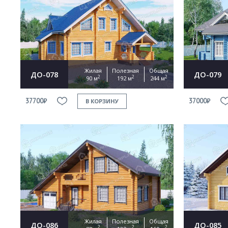
Жилая
Полезная
Общая
ДО-078
ДО-079
2
2
2
90 м
192 м
244 м
37700₽
37000₽
В КОРЗИНУ
Жилая
Полезная
Общая
ДО-086
ДО-085
2
2
2