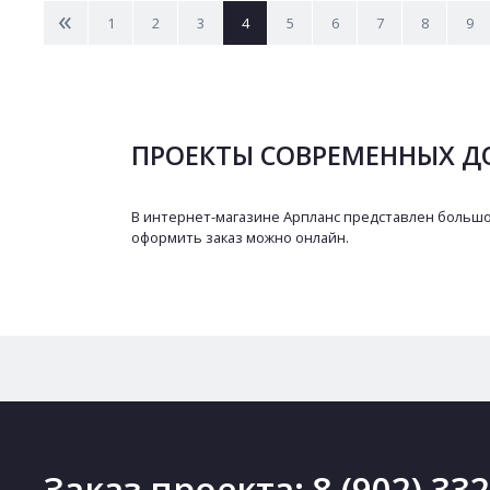
<
1
2
3
4
5
6
7
8
9
ПРОЕКТЫ СОВРЕМЕННЫХ Д
В интернет-магазине Арпланс представлен большо
оформить заказ можно онлайн.
Заказ проекта:
8 (902) 33