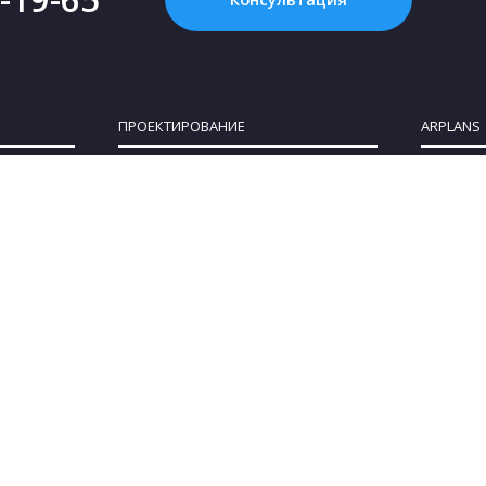
ПРОЕКТИРОВАНИЕ
ARPLANS
Картинка с интернета - это НЕ проект, или
Все конта
Что такое «проект дома»?
О компан
Зачем нужен проект дома?
Клуб парт
Как купить проект?
Коттеджны
Сколько стоит проект частного дома?
Сотруднич
Как выбрать участок для строительства
Блог
дома
Политика 