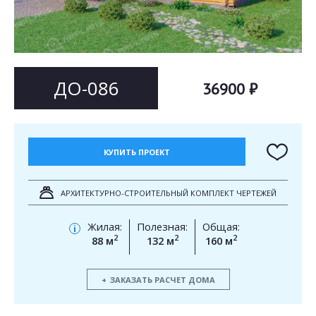
Согласен на
Согласен на
обработку персональных данных
обработку персональных данных
This site is protected by reCAPTCHA and the Google
Privacy Policy
and
Terms of Service
apply.
ОТПРАВИТЬ
ДО-086
36900 ₽
ОТПРАВИТЬ
КУПИТЬ ПРОЕКТ
АРХИТЕКТУРНО-СТРОИТЕЛЬНЫЙ КОМПЛЕКТ ЧЕРТЕЖЕЙ
Жилая:
Полезная:
Общая:
i
2
2
2
88 м
132 м
160 м
ЗАКАЗАТЬ РАСЧЕТ ДОМА