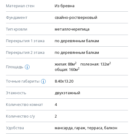
КОНСТРУКТИВНЫЕ РЕШЕНИЯ (КР)
Материал стен
Из бревна
Ведомость рабочих чертежей основного комплекта КР
Фундамент
свайно-ростверковый
План фундамента
Тип кровли
металлочерепица
Устройство фундамента, спецификация материалов
фундамента
Перекрытия 1 этажа
по деревянным балкам
Планы перекрытий этажей, спецификация элементов
Перекрытия 2 этажа
по деревянным балкам
Устройство перекрытий
2
2
жилая: 88м
полезная: 132м
Устройство стен
Площадь
i
2
общая: 160м
Спецификация материалов стен
Точные габариты
8.40х13.20
i
Схема расположения лаг чердака (если есть)
Схема расположения элементов стропил
Этажность
двухэтажный
Спецификация элементов стропил
Количество комнат
4
Устройство стропильной системы
Количество с/у
2
Узлы устройства кровли
План кровли
Удобства
мансарда, гараж, терраса, балкон