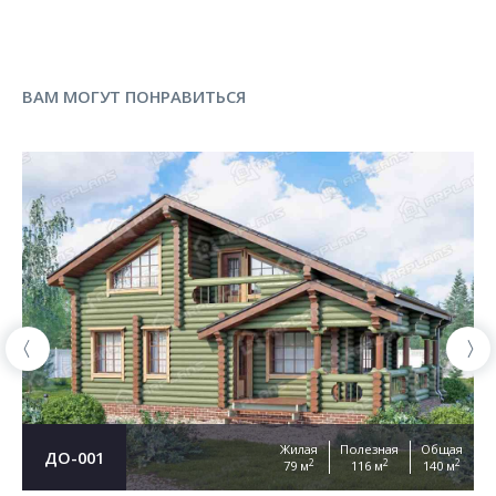
ВАМ МОГУТ ПОНРАВИТЬСЯ
Жилая
Полезная
Общая
ДО-001
2
2
2
79 м
116 м
140 м