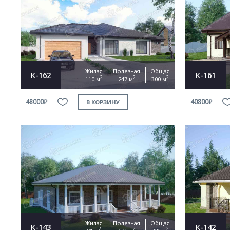
Жилая
Полезная
Общая
К-162
К-161
2
2
2
110 м
247 м
300 м
48000₽
40800₽
В КОРЗИНУ
Жилая
Полезная
Общая
К-143
К-142
2
2
2