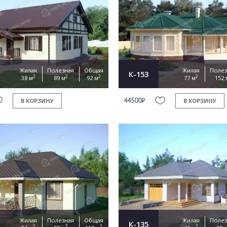
Жилая
Полезная
Общая
Жилая
Полез
К-153
2
2
2
2
38 м
89 м
92 м
77 м
152 
44500₽
В КОРЗИНУ
В КОРЗИНУ
Жилая
Полезная
Общая
Жилая
Полез
К-135
2
2
2
2