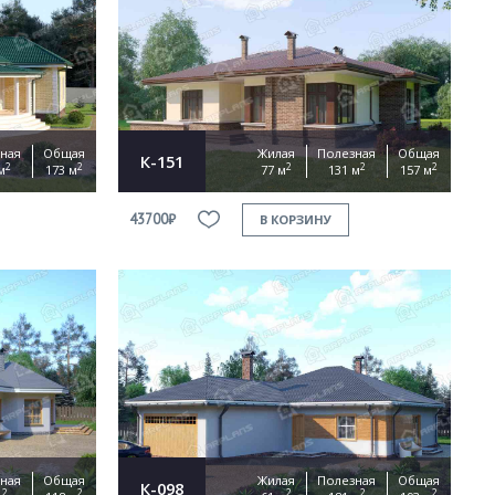
ная
Общая
Жилая
Полезная
Общая
К-151
2
2
2
2
2
м
173 м
77 м
131 м
157 м
43700₽
В КОРЗИНУ
ная
Общая
Жилая
Полезная
Общая
К-098
2
2
2
2
2