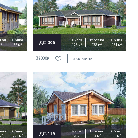
ная
Общая
Жилая
Полезная
Общая
ДС-006
2
2
2
2
2
м
58 м
125 м
238 м
254 м
38000₽
В КОРЗИНУ
ная
Общая
Жилая
Полезная
Общая
ДС-116
2
2
2
2
2
м
274 м
53 м
83 м
95 м