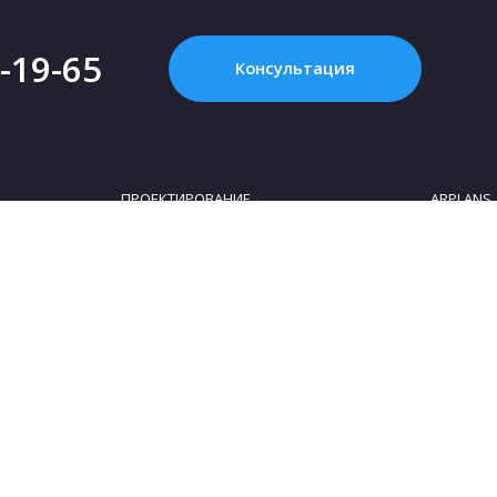
2-19-65
Консультация
ПРОЕКТИРОВАНИЕ
ARPLANS
Картинка с интернета - это НЕ проект, или
Все конта
Что такое «проект дома»?
О компан
Зачем нужен проект дома?
Клуб парт
Как купить проект?
Коттеджны
Сколько стоит проект частного дома?
Сотруднич
Как выбрать участок для строительства
Блог
дома
Политика 