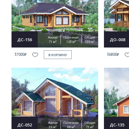
Жилая
Полезная
Общая
ДС-156
ДО-008
2
2
2
71 м
128 м
139 м
37000₽
36800₽
В КОРЗИНУ
Жилая
Полезная
Общая
ДС-052
ДС-135
2
2
2
39 м
68 м
73 м