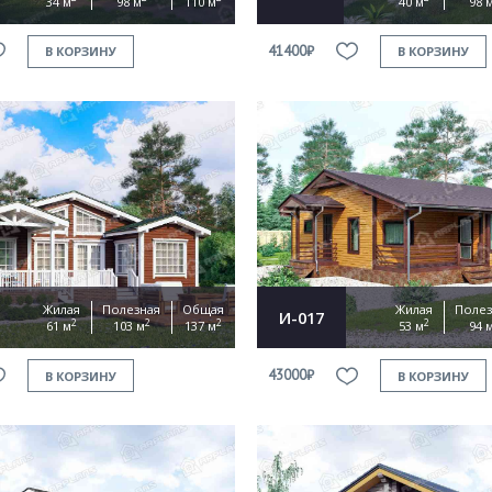
34 м
98 м
110 м
40 м
98 
41400₽
В КОРЗИНУ
В КОРЗИНУ
Жилая
Полезная
Общая
Жилая
Полез
И-017
2
2
2
2
61 м
103 м
137 м
53 м
94 
43000₽
В КОРЗИНУ
В КОРЗИНУ