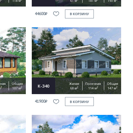
м
118 м
61 м
181 м
193 м
44600₽
В КОРЗИНУ
ная
Общая
Жилая
Полезная
Общая
К-340
2
2
2
2
2
м
107 м
68 м
114 м
147 м
41900₽
В КОРЗИНУ