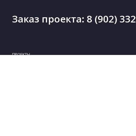
Заказ проекта:
8 (902) 33
ПРОЕКТЫ
Проекты деревянных домов
Новинки
Проекты каменных домов
Скидки
Проекты каркасных домов
Бесплатные проекты
Проекты комбинированных домов
Коллекции
Проекты бань