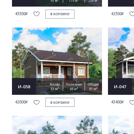
91 м
175 м
226 м
43300₽
42300₽
В КОРЗИНУ
Жилая
Полезная
Общая
И-058
И-047
2
2
2
33 м
66 м
81 м
42000₽
43400₽
В КОРЗИНУ