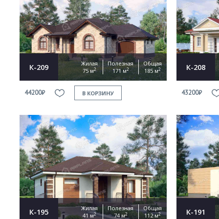
Жилая
Полезная
Общая
К-209
К-208
2
2
2
75 м
171 м
185 м
44200₽
43200₽
В КОРЗИНУ
Жилая
Полезная
Общая
К-195
К-191
2
2
2
41 м
74 м
112 м