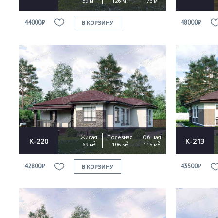
59 м
126 м
176 м
44000₽
48000₽
В КОРЗИНУ
Жилая
Полезная
Общая
К-220
К-213
2
2
2
69 м
106 м
115 м
42800₽
43500₽
В КОРЗИНУ