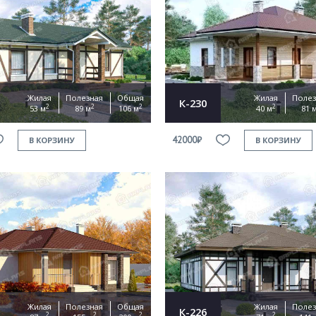
Жилая
Полезная
Общая
Жилая
Полез
К-230
2
2
2
2
53 м
89 м
106 м
40 м
81 
42000₽
В КОРЗИНУ
В КОРЗИНУ
Жилая
Полезная
Общая
Жилая
Полез
К-226
2
2
2
2