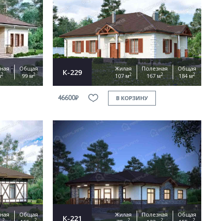
ная
Общая
Жилая
Полезная
Общая
К-229
2
2
2
2
2
м
99 м
107 м
167 м
184 м
46600₽
В КОРЗИНУ
ная
Общая
Жилая
Полезная
Общая
К-221
2
2
2
2
2