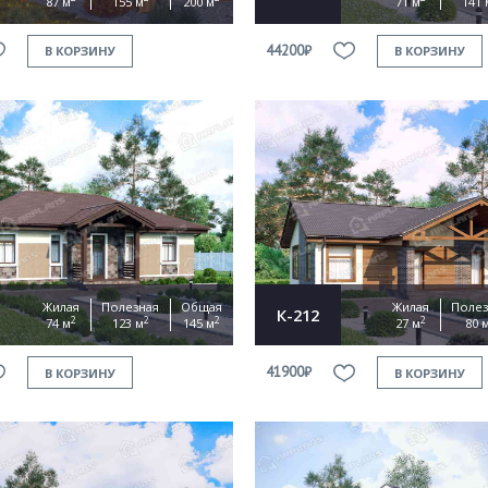
87 м
155 м
200 м
71 м
141 
44200₽
В КОРЗИНУ
В КОРЗИНУ
Жилая
Полезная
Общая
Жилая
Полез
К-212
2
2
2
2
74 м
123 м
145 м
27 м
80 
41900₽
В КОРЗИНУ
В КОРЗИНУ