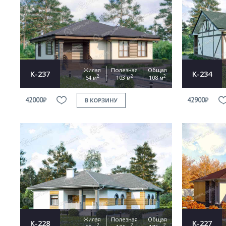
Жилая
Полезная
Общая
К-237
К-234
2
2
2
64 м
103 м
108 м
42000₽
42900₽
В КОРЗИНУ
Жилая
Полезная
Общая
К-228
К-227
2
2
2