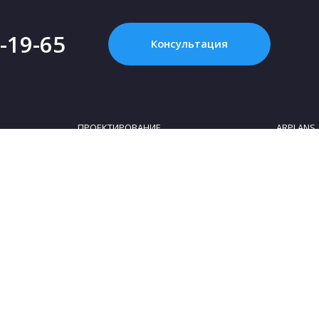
2-19-65
Консультация
ПРОЕКТИРОВАНИЕ
ARPLANS
Картинка с интернета - это НЕ проект, или
Все конта
Что такое «проект дома»?
О компан
Зачем нужен проект дома?
Клуб парт
Как купить проект?
Коттеджны
Сколько стоит проект частного дома?
Сотруднич
Как выбрать участок для строительства
Блог
дома
Политика 