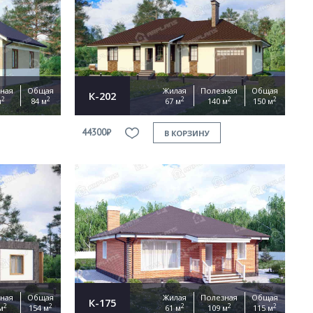
ная
Общая
Жилая
Полезная
Общая
К-202
2
2
2
2
2
м
84 м
67 м
140 м
150 м
44300₽
В КОРЗИНУ
ная
Общая
Жилая
Полезная
Общая
К-175
2
2
2
2
2
м
154 м
61 м
109 м
115 м