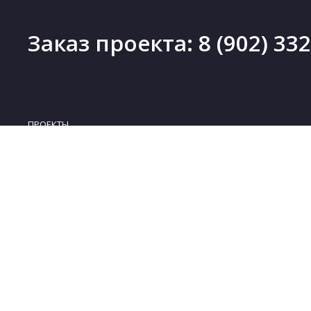
Заказ проекта:
8 (902) 33
ПРОЕКТЫ
Проекты деревянных домов
Новинки
Проекты каменных домов
Скидки
Проекты каркасных домов
Бесплатные проекты
Проекты комбинированных домов
Коллекции
Проекты бань