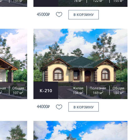
м
155 м
78 м
122 м
155 м
45000₽
В КОРЗИНУ
ная
Общая
Жилая
Полезная
Общая
К-210
2
2
2
2
2
м
107 м
104 м
169 м
184 м
44000₽
В КОРЗИНУ