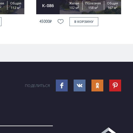
ная
Общая
Жилая
Полезная
Общая
К-086
2
2
2
2
2
112 м
102 м
158 м
167 м
45000₽
В КОРЗИНУ
ПОДЕЛИТЬСЯ