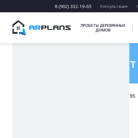
15 х [15-23]
16 х [16-20]
8 (902) 332-19-65
Консультация
17 х [17-22]
ПОДБОРКИ
ПРОЕКТЫ ДЕРЕВЯННЫХ
ДОМОВ
Готовый проект 
Главная
Проекты каменных домов
К-195