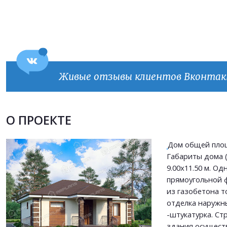
Живые отзывы клиентов Вконта
Продолжить покупки
ОФОРМИТЬ ЗАКАЗ
О ПРОЕКТЕ
Дом общей площ
Прикрепить файл
Габариты дома (
Прикрепить файл
9.00х11.50 м. О
Согласен на
обработку персональных данных
прямоугольной 
Согласен на
обработку персональных данных
This site is protected by reCAPTCHA and the Google
Privacy Policy
and
Terms of Service
из газобетона т
apply.
отделка наружн
-штукатурка. Ст
ОТПРАВИТЬ
здания осущест