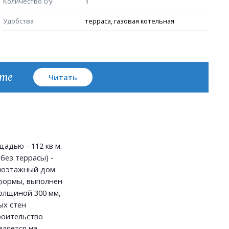
Количество с/у
1
План кровли
Удобства
терраса, газовая котельная
кте
Читать
адью - 112 кв м.
без террасы) -
дноэтажный дом
формы, выполнен
олщиной 300 мм,
ых стен
роительство
вляется на