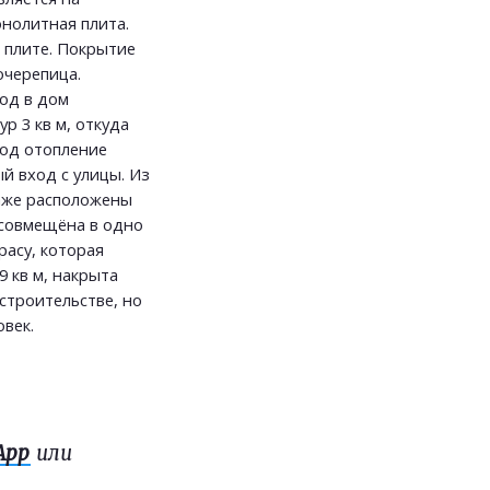
нолитная плита.
 плите. Покрытие
очерепица.
ход в дом
р 3 кв м, откуда
под отопление
й вход с улицы. Из
таже расположены
ая совмещёна в одно
расу, которая
 кв м, накрыта
строительстве, но
век.
App
или