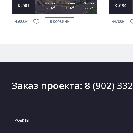
Жилая
Полезная
Общая
К-001
К-084
2
2
2
100 м
169 м
177 м
45000₽
44700₽
В КОРЗИНУ
Заказ проекта:
8 (902) 33
ПРОЕКТЫ