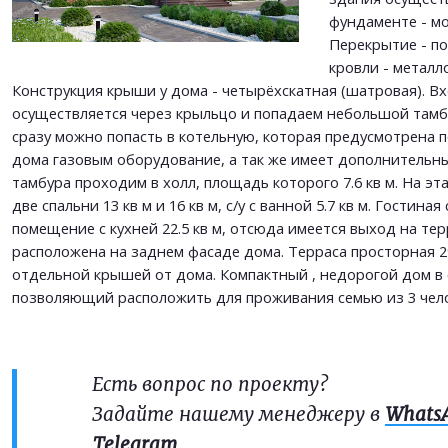
ОТПРАВИТЬ
фундаменте - мо
Перекрытие - по
кровли - металл
Конструкция крыши у дома - четырёхскатная (шатровая). В
осуществляется через крыльцо и попадаем небольшой тамбу
сразу можно попасть в котельную, которая предусмотрена 
дома газовым оборудование, а так же имеет дополнительны
тамбура проходим в холл, площадь которого 7.6 кв м. На э
две спальни 13 кв м и 16 кв м, с/у с ванной 5.7 кв м. Гостин
помещение с кухней 22.5 кв м, отсюда имеется выход на тер
расположена на заднем фасаде дома. Терраса просторная 29
отдельной крышей от дома. Компактный , недорогой дом в 
позволяющий расположить для проживания семью из 3 чело
Есть вопрос по проекту?
Задайте нашему менеджеру в
Whats
Telegram