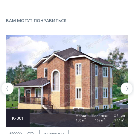
ВАМ МОГУТ ПОНРАВИТЬСЯ
Жилая
Полезная
Общая
К-001
2
2
2
100 м
169 м
177 м