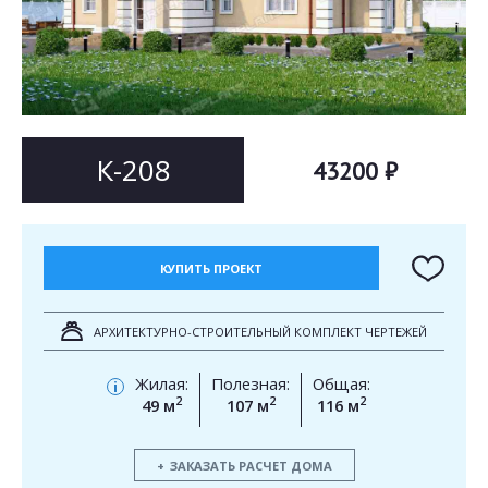
Согласен на
Согласен на
обработку персональных данных
обработку персональных данных
This site is protected by reCAPTCHA and the Google
Privacy Policy
and
Terms of Service
apply.
ОТПРАВИТЬ
ОТПРАВИТЬ
К-208
43200 ₽
КУПИТЬ ПРОЕКТ
АРХИТЕКТУРНО-СТРОИТЕЛЬНЫЙ КОМПЛЕКТ ЧЕРТЕЖЕЙ
Жилая:
Полезная:
Общая:
i
2
2
2
49 м
107 м
116 м
ЗАКАЗАТЬ РАСЧЕТ ДОМА