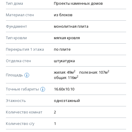
Смотрите советы по выбору материала в нашем
блоге
.
Тип дома
Проекты каменных домов
КОНСТРУКТИВНЫЕ РЕШЕНИЯ (КР)
Материал стен
из блоков
Ведомость рабочих чертежей основного комплекта КР
Фундамент
монолитная плита
План фундамента
Тип кровли
мягкая кровля
Устройство фундамента, спецификация материалов
фундамента
Перекрытия 1 этажа
по плите
Планы перекрытий этажей, спецификация элементов
Отделка стен
штукатурка
Устройство перекрытий
2
2
жилая: 49м
полезная: 107м
Устройство стен
Площадь
i
2
общая: 116м
Спецификация материалов стен
Точные габариты
16.60х10.10
i
Схема расположения лаг чердака (если есть)
Схема расположения элементов стропил
Этажность
одноэтажный
Спецификация элементов стропил
Количество комнат
2
Устройство стропильной системы
Количество с/у
1
Узлы устройства кровли