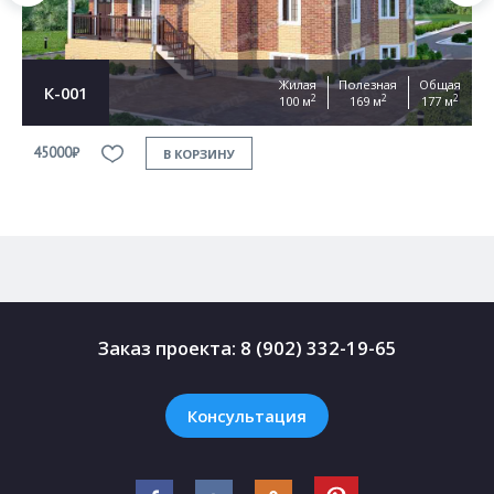
Жилая
Полезная
Общая
К-001
2
2
2
100 м
169 м
177 м
45000₽
4
В КОРЗИНУ
Заказ проекта:
8 (902) 332-19-65
Консультация