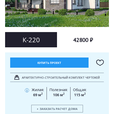
Согласен на
Согласен на
обработку персональных данных
обработку персональных данных
This site is protected by reCAPTCHA and the Google
Privacy Policy
and
Terms of Service
apply.
ОТПРАВИТЬ
ОТПРАВИТЬ
К-220
42800 ₽
КУПИТЬ ПРОЕКТ
АРХИТЕКТУРНО-СТРОИТЕЛЬНЫЙ КОМПЛЕКТ ЧЕРТЕЖЕЙ
Жилая:
Полезная:
Общая:
i
2
2
2
69 м
106 м
115 м
ЗАКАЗАТЬ РАСЧЕТ ДОМА