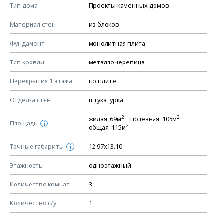
Смотрите советы по выбору материала в нашем
блоге
.
Тип дома
Проекты каменных домов
КОНСТРУКТИВНЫЕ РЕШЕНИЯ (КР)
Материал стен
из блоков
Ведомость рабочих чертежей основного комплекта КР
Фундамент
монолитная плита
План фундамента
Тип кровли
металлочерепица
Устройство фундамента, спецификация материалов
фундамента
Перекрытия 1 этажа
по плите
Планы перекрытий этажей, спецификация элементов
Отделка стен
штукатурка
Устройство перекрытий
2
2
жилая: 69м
полезная: 106м
Устройство стен
Площадь
i
2
общая: 115м
Спецификация материалов стен
Точные габариты
12.97х13.10
i
Схема расположения лаг чердака (если есть)
Схема расположения элементов стропил
Этажность
одноэтажный
Спецификация элементов стропил
Количество комнат
3
Устройство стропильной системы
Количество с/у
1
Узлы устройства кровли