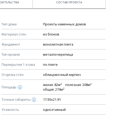
ОИТЕЛЬСТВА
СОСТАВ ПРОЕКТА
Примечания
КОНСТРУКТИВНЫЕ РЕШЕНИЯ (КР)
Тип дома
Проекты каменных домов
Ведомость рабочих чертежей основного комплекта КР
Стоимость строительства дома — ориентировочная!
Материал стен
из блоков
Для более детального расчета стоимости
План фундамента
строительства необходима разработка сметы, согласно
Фундамент
монолитная плита
Устройство фундамента, спецификация материалов
стоимости материалов в вашем регионе
фундамента
Тип кровли
металлочерепица
Мы не учитываем стоимость доставки материалов.
Планы перекрытий этажей, спецификация элементов
Перекрытия 1 этажа
по плите
Смотрите советы по выбору материала в нашем
блоге
.
Устройство перекрытий
Отделка стен
облицовочный кирпич
Устройство стен
Спецификация материалов стен
2
2
жилая: 82м
полезная: 208м
Площадь
i
2
общая: 274м
Схема расположения лаг чердака (если есть)
Точные габариты
Схема расположения элементов стропил
17.93х21.91
i
Спецификация элементов стропил
Этажность
одноэтажный
Устройство стропильной системы