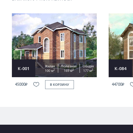
Жилая
Полезная
Общая
К-001
К-084
2
2
2
100 м
169 м
177 м
45000₽
44700₽
В КОРЗИНУ