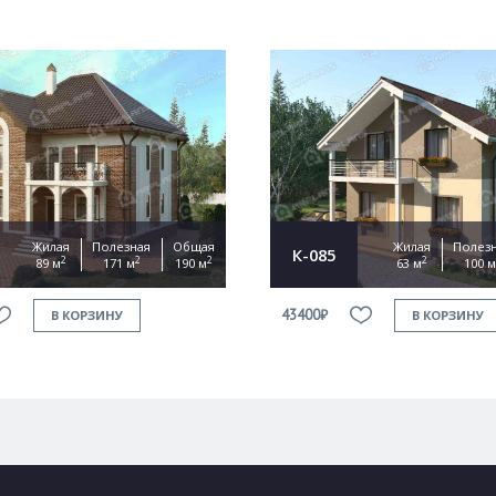
Жилая
Полезная
Общая
Жилая
Полез
К-085
2
2
2
2
89 м
171 м
190 м
63 м
100 м
43400₽
В КОРЗИНУ
В КОРЗИНУ