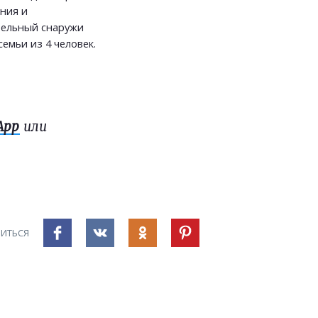
ения и
тельный снаружи
емьи из 4 человек.
App
или
ИТЬСЯ