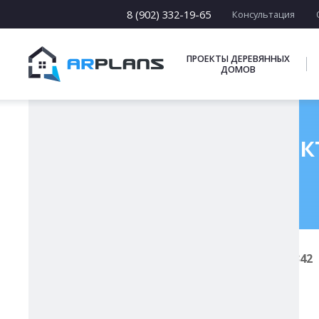
15 х [15-23]
16 х [16-20]
8 (902) 332-19-65
Консультация
17 х [17-22]
ПОДБОРКИ
ПРОЕКТЫ ДЕРЕВЯННЫХ
ДОМОВ
Готовый проект
Главная
Проекты каменных домов
К-342