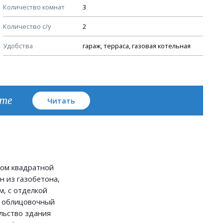
Количество комнат
3
Узлы устройства кровли
Количество с/у
2
План кровли
Удобства
гараж, терраса, газовая котельная
кте
Читать
ом квадратной
н из газобетона,
, с отделкой
- облицовочный
льство здания