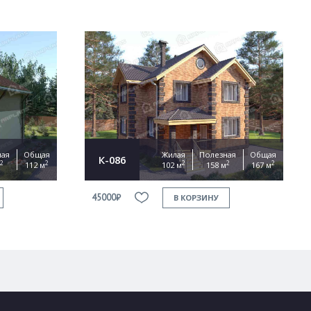
ная
Общая
Жилая
Полезная
Общая
К-086
2
2
2
2
2
112 м
102 м
158 м
167 м
45000₽
В КОРЗИНУ