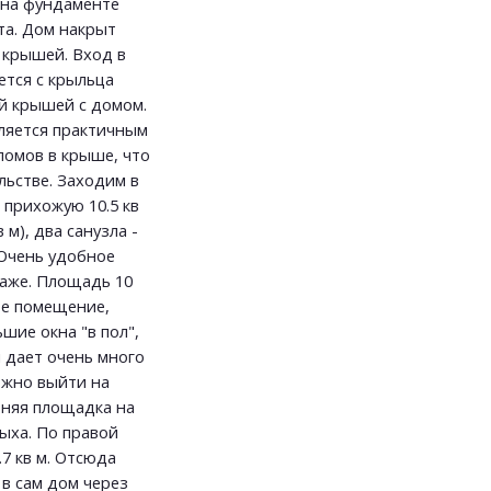
 на фундаменте
та. Дом накрыт
 крышей. Вход в
ется с крыльца
й крышей с домом.
вляется практичным
ломов в крыше, что
льстве. Заходим в
 прихожую 10.5 кв
 м), два санузла -
 Очень удобное
таже. Площадь 10
ое помещение,
шие окна "в пол",
и дает очень много
ожно выйти на
тняя площадка на
ыха. По правой
7 кв м. Отсюда
 в сам дом через