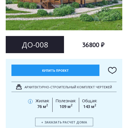
Согласен на
Согласен на
обработку персональных данных
обработку персональных данных
This site is protected by reCAPTCHA and the Google
Privacy Policy
and
Terms of Service
apply.
ОТПРАВИТЬ
ОТПРАВИТЬ
ДО-008
36800 ₽
КУПИТЬ ПРОЕКТ
АРХИТЕКТУРНО-СТРОИТЕЛЬНЫЙ КОМПЛЕКТ ЧЕРТЕЖЕЙ
Жилая:
Полезная:
Общая:
i
2
2
2
76 м
109 м
143 м
ЗАКАЗАТЬ РАСЧЕТ ДОМА