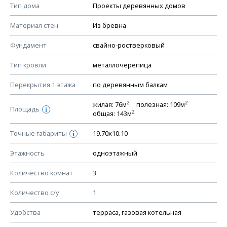
Смотрите советы по выбору материала в нашем
блоге
.
Тип дома
Проекты деревянных домов
КОНСТРУКТИВНЫЕ РЕШЕНИЯ (КР)
Материал стен
Из бревна
Ведомость рабочих чертежей основного комплекта КР
Фундамент
свайно-ростверковый
План фундамента
Тип кровли
металлочерепица
Устройство фундамента, спецификация материалов
фундамента
Перекрытия 1 этажа
по деревянным балкам
Планы перекрытий этажей, спецификация элементов
2
2
жилая: 76м
полезная: 109м
Площадь
Устройство перекрытий
i
2
общая: 143м
Устройство стен
Точные габариты
19.70х10.10
i
Спецификация материалов стен
Этажность
одноэтажный
Схема расположения лаг чердака (если есть)
Схема расположения элементов стропил
Количество комнат
3
Спецификация элементов стропил
Количество с/у
1
Устройство стропильной системы
Удобства
терраса, газовая котельная
Узлы устройства кровли