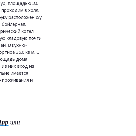
ур, площадью 3.6
о проходим в холл.
руку расположен с/у
и бойлерная.
трический котёл
ую кладовую почти
ей. В кухню-
тное 35.6 кв м. С
площадь дома
 из них вход из
альне имеется
о проживания и
App
или