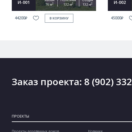
И-001
И-002
2
2
2
76 м
132 м
132 м
44200₽
45000₽
В КОРЗИНУ
Заказ проекта:
8 (902) 33
ПРОЕКТЫ
Проекты деревянных домов
Новинки