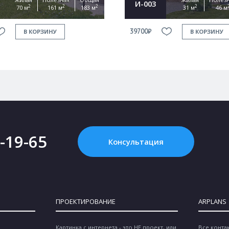
И-003
2
2
2
2
70 м
161 м
183 м
31 м
46 м
39700₽
В КОРЗИНУ
В КОРЗИНУ
2-19-65
Консультация
ПРОЕКТИРОВАНИЕ
ARPLANS
Картинка с интернета - это НЕ проект, или
Все конта