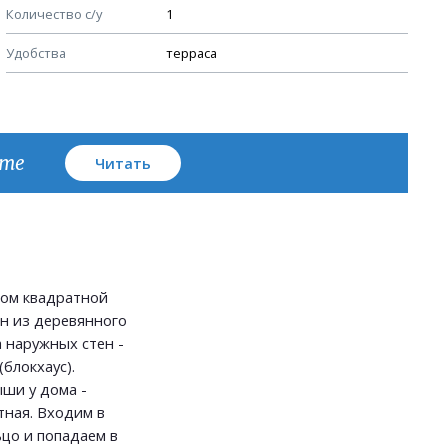
Количество с/у
1
Узлы устройства кровли
Удобства
терраса
План кровли
кте
Читать
ом квадратной
н из деревянного
а наружных стен -
(блокхаус).
ши у дома -
тная. Входим в
цо и попадаем в