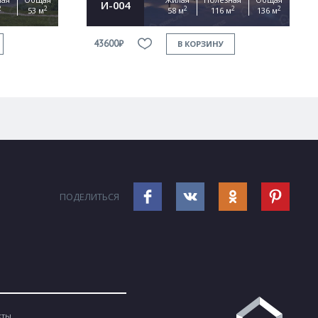
И-004
2
2
2
2
2
53 м
58 м
116 м
136 м
43600₽
В КОРЗИНУ
ПОДЕЛИТЬСЯ
кты