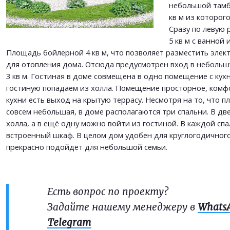
ОТПРАВИТЬ
небольшой тамб
кв м из которог
Сразу по левую 
5 кв м с ванной 
Площадь бойлерной 4 кв м, что позволяет разместить элек
для отопления дома. Отсюда предусмотрен вход в небольш
3 кв м. Гостиная в доме совмещена в одно помещение с кухн
гостиную попадаем из холла. Помещение просторное, комфор
кухни есть выход на крытую террасу. Несмотря на то, что 
совсем небольшая, в доме располагаются три спальни. В две
холла, а в ещё одну можно войти из гостиной. В каждой сп
встроенный шкаф. В целом дом удобен для круглогодичног
прекрасно подойдёт для небольшой семьи.
Есть вопрос по проекту?
Задайте нашему менеджеру в
Whats
Telegram