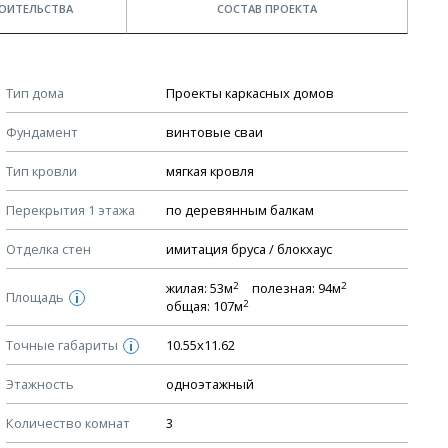
ОИТЕЛЬСТВА
СОСТАВ ПРОЕКТА
Примечания
КОНСТРУКТИВНЫЕ РЕШЕНИЯ (КР)
Тип дома
Проекты каркасных домов
Ведомость рабочих чертежей основного комплекта КР
Стоимость строительства дома — ориентировочная!
Фундамент
винтовые сваи
Для более детального расчета стоимости
План фундамента
строительства необходима разработка сметы, согласно
Тип кровли
мягкая кровля
Устройство фундамента, спецификация материалов
стоимости материалов в вашем регионе
фундамента
Перекрытия 1 этажа
по деревянным балкам
Мы не учитываем стоимость доставки материалов.
Планы перекрытий этажей, спецификация элементов
Отделка стен
имитация бруса / блокхаус
Смотрите советы по выбору материала в нашем
блоге
.
Устройство перекрытий
2
2
жилая: 53м
полезная: 94м
Устройство стен
Площадь
i
2
общая: 107м
Спецификация материалов стен
Точные габариты
10.55х11.62
i
Схема расположения лаг чердака (если есть)
Этажность
Схема расположения элементов стропил
одноэтажный
Спецификация элементов стропил
Количество комнат
3
Устройство стропильной системы