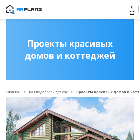
0
Продолжить покупки
ОФОРМИТЬ ЗАКАЗ
Проекты красивых
домов и коттеджей
Главная
Мы подобрали для вас
Проекты красивых домов и кот
Прикрепить файл