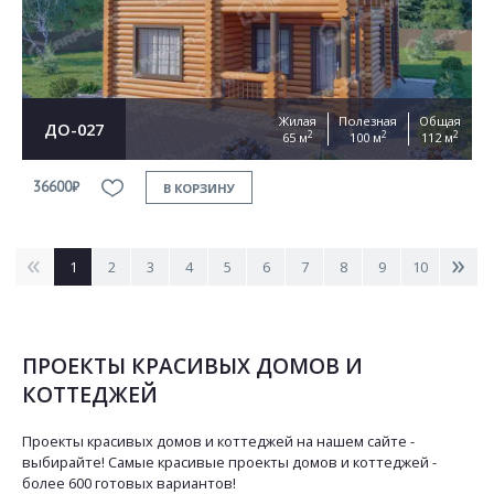
Жилая
Полезная
Общая
ДО-027
2
2
2
65 м
100 м
112 м
36600₽
В КОРЗИНУ
<
>
1
2
3
4
5
6
7
8
9
10
ПРОЕКТЫ КРАСИВЫХ ДОМОВ И
КОТТЕДЖЕЙ
Проекты красивых домов и коттеджей на нашем сайте -
выбирайте! Самые красивые проекты домов и коттеджей -
более 600 готовых вариантов!