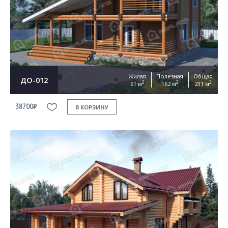
Жилая
Полезная
Общая
ДО-012
2
2
2
61 м
162 м
231 м
38700₽
В КОРЗИНУ