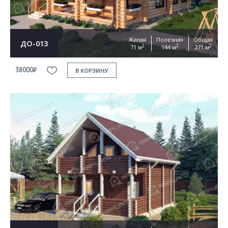
Жилая
Полезная
Общая
ДО-013
2
2
2
71 м
144 м
271 м
38000₽
В КОРЗИНУ