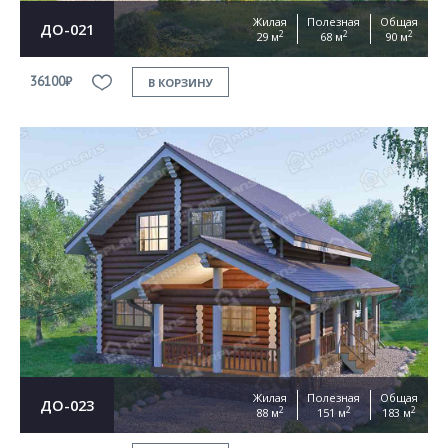
Жилая
Полезная
Общая
ДО-021
2
2
2
29 м
68 м
90 м
36100₽
В КОРЗИНУ
Жилая
Полезная
Общая
ДО-023
2
2
2
88 м
151 м
183 м