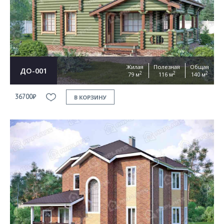
Согласен на
обработку персональных данных
This site is protected by reCAPTCHA and the Google
Privacy Policy
and
Terms of Service
apply
ОТПРАВИТЬ
Жилая
Полезная
Общая
ДО-001
2
2
2
79 м
116 м
140 м
36700₽
В КОРЗИНУ