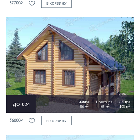
37700₽
В КОРЗИНУ
Жилая
Полезная
Общая
ДО-024
2
2
2
56 м
103 м
103 м
36000₽
В КОРЗИНУ