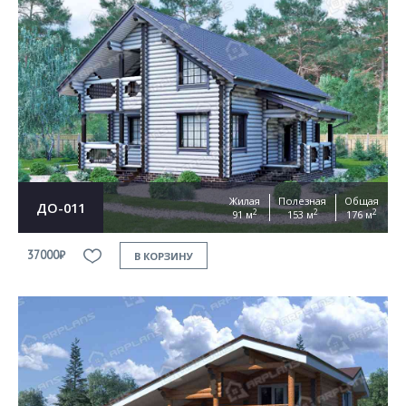
Жилая
Полезная
Общая
ДО-011
2
2
2
91 м
153 м
176 м
37000₽
В КОРЗИНУ