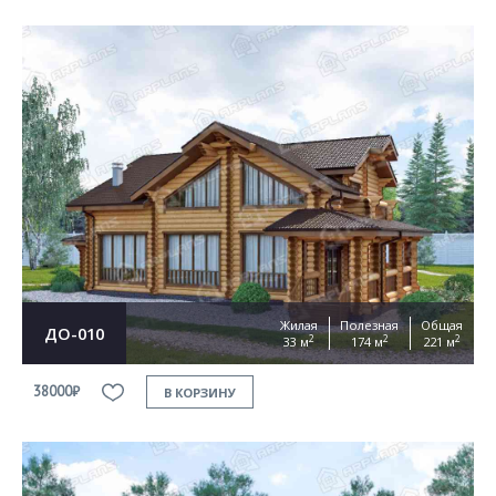
Жилая
Полезная
Общая
ДО-010
2
2
2
33 м
174 м
221 м
38000₽
В КОРЗИНУ