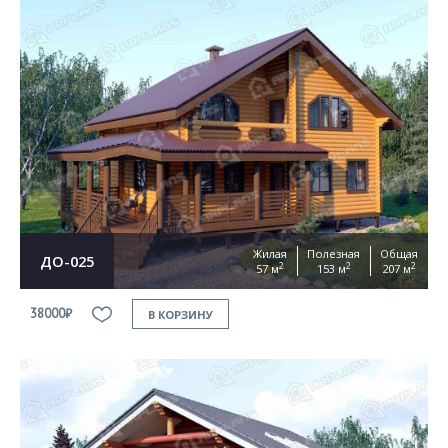
Жилая
Полезная
Общая
ДО-025
2
2
2
57 м
153 м
207 м
38000₽
В КОРЗИНУ