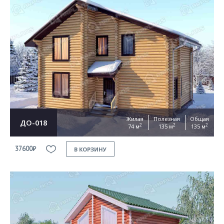
Жилая
Полезная
Общая
ДО-018
2
2
2
74 м
135 м
135 м
37600₽
В КОРЗИНУ