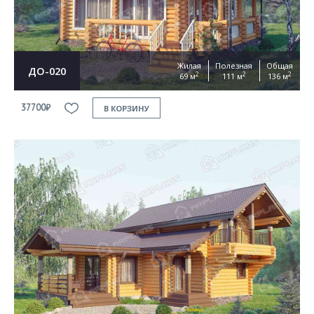
Жилая
Полезная
Общая
ДО-020
2
2
2
69 м
111 м
136 м
37700₽
В КОРЗИНУ