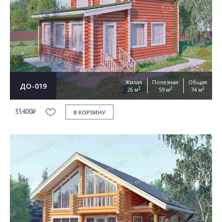
Жилая
Полезная
Общая
ДО-019
2
2
2
26 м
59 м
74 м
35400₽
В КОРЗИНУ