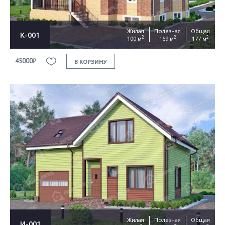
Жилая
Полезная
Общая
К-001
2
2
2
100 м
169 м
177 м
45000₽
В КОРЗИНУ
Жилая
Полезная
Общая
И-001