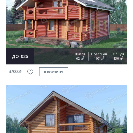
Жилая
Полезная
Общая
ДО-026
2
2
2
62 м
107 м
130 м
37000₽
В КОРЗИНУ