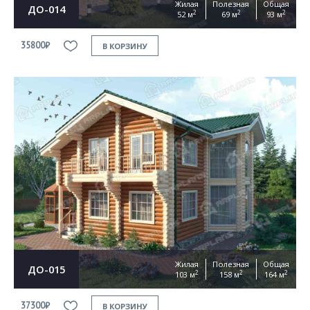
Жилая
Полезная
Общая
ДО-014
2
2
2
52 м
69 м
93 м
35800₽
В КОРЗИНУ
Жилая
Полезная
Общая
ДО-015
2
2
2
103 м
158 м
164 м
37300₽
В КОРЗИНУ