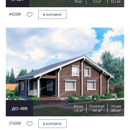
2
2
2
76 м
132 м
132 м
44200₽
В КОРЗИНУ
Жилая
Полезная
Общая
ДО-009
2
2
2
125 м
187 м
205 м
37600₽
В КОРЗИНУ