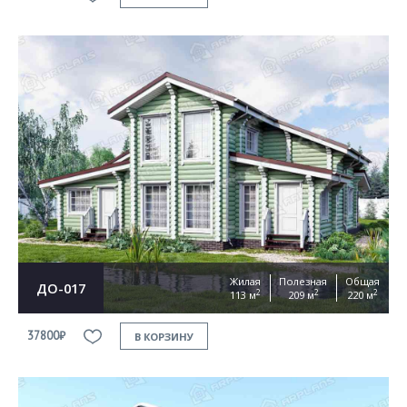
Жилая
Полезная
Общая
ДО-017
2
2
2
113 м
209 м
220 м
37800₽
В КОРЗИНУ