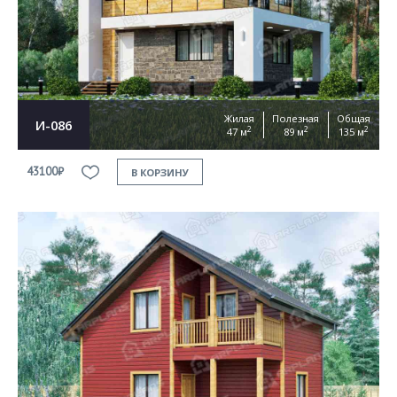
Согласен на
обработку персональных данных
This site is protected by reCAPTCHA and the Google
Privacy Policy
and
Terms of Service
apply
ОТПРАВИТЬ
Жилая
Полезная
Общая
И-086
2
2
2
47 м
89 м
135 м
43100₽
В КОРЗИНУ