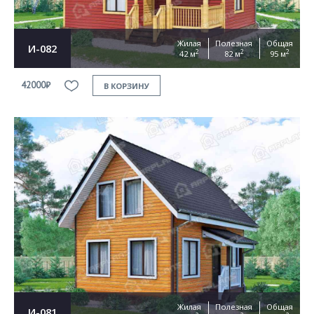
Жилая
Полезная
Общая
И-082
2
2
2
42 м
82 м
95 м
42000₽
В КОРЗИНУ
Жилая
Полезная
Общая
И-081