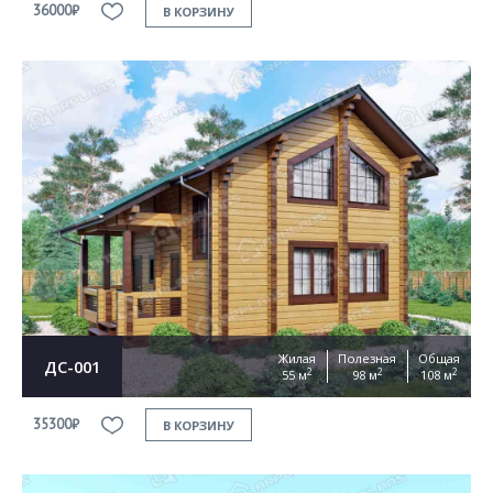
36000₽
В КОРЗИНУ
Жилая
Полезная
Общая
ДС-001
2
2
2
55 м
98 м
108 м
35300₽
В КОРЗИНУ