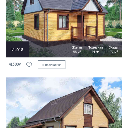
Жилая
Полезная
Общая
И-018
2
2
2
58 м
74 м
77 м
41300₽
В КОРЗИНУ