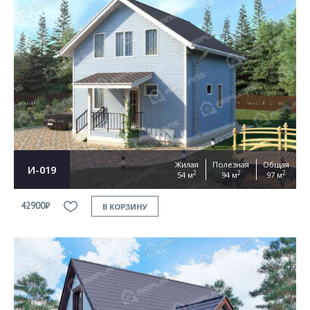
Жилая
Полезная
Общая
И-019
2
2
2
54 м
94 м
97 м
42900₽
В КОРЗИНУ