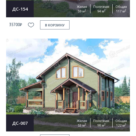
Жилая
Полезная
Общая
ДС-154
2
2
2
59 м
94 м
117 м
35700₽
В КОРЗИНУ
Жилая
Полезная
Общая
ДС-007
2
2
2
53 м
98 м
122 м