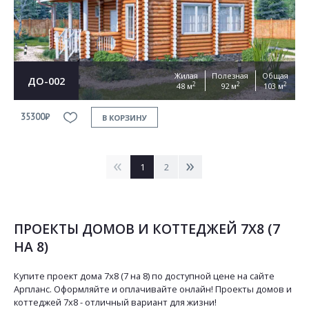
Жилая
Полезная
Общая
ДО-002
2
2
2
48 м
92 м
103 м
35300₽
В КОРЗИНУ
<
>
1
2
ПРОЕКТЫ ДОМОВ И КОТТЕДЖЕЙ 7Х8 (7
НА 8)
Купите проект дома 7х8 (7 на 8) по доступной цене на сайте
Арпланс. Оформляйте и оплачивайте онлайн! Проекты домов и
коттеджей 7х8 - отличный вариант для жизни!