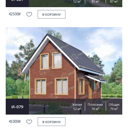
2
2
2
52 м
85 м
87 м
42500₽
В КОРЗИНУ
Жилая
Полезная
Общая
И-079
2
2
2
52 м
76 м
79 м
41000₽
В КОРЗИНУ