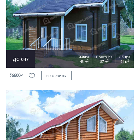
Жилая
Полезная
Общая
ДС-047
2
2
2
43 м
87 м
91 м
36600₽
В КОРЗИНУ