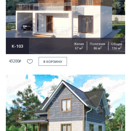
Жилая
Полезная
Общая
К-103
2
2
2
67 м
86 м
156 м
43200₽
В КОРЗИНУ