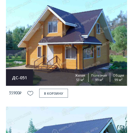
Жилая
Полезная
Общая
ДС-051
2
2
2
53 м
99 м
99 м
35900₽
В КОРЗИНУ