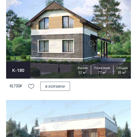
Жилая
Полезная
Общая
К-180
2
2
2
33 м
77 м
83 м
41700₽
В КОРЗИНУ