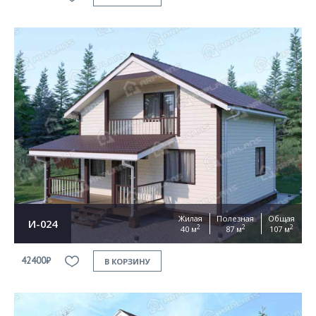
Жилая
Полезная
Общая
И-024
2
2
2
40 м
87 м
107 м
42400₽
В КОРЗИНУ