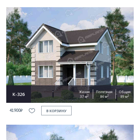
Жилая
Полезная
Общая
К-326
2
2
2
37 м
84 м
89 м
41900₽
В КОРЗИНУ