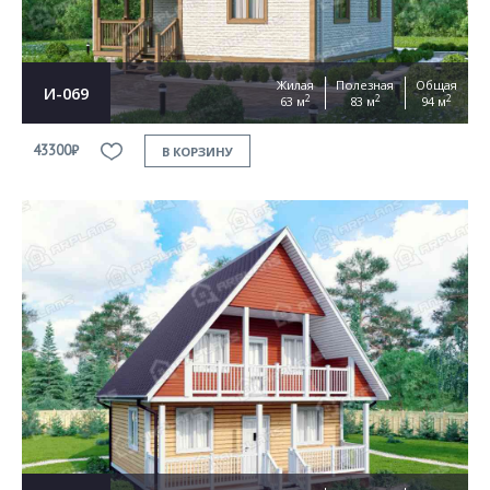
Жилая
Полезная
Общая
И-069
2
2
2
63 м
83 м
94 м
43300₽
В КОРЗИНУ