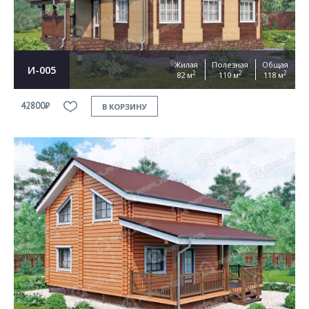
Жилая
Полезная
Общая
И-005
2
2
2
82 м
110 м
118 м
42800₽
В КОРЗИНУ