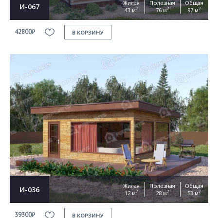
Жилая
Полезная
Общая
И-067
2
2
2
43 м
76 м
97 м
42800₽
В КОРЗИНУ
Жилая
Полезная
Общая
И-036
2
2
2
12 м
28 м
53 м
39300₽
В КОРЗИНУ