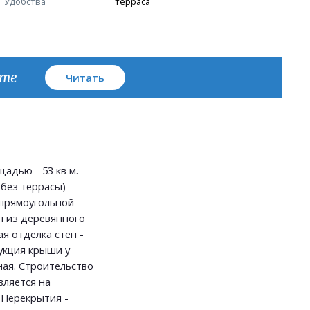
Удобства
терраса
План кровли
кте
Читать
адью - 53 кв м.
без террасы) -
м прямоугольной
 из деревянного
ая отделка стен -
укция крыши у
ная. Строительство
вляется на
 Перекрытия -