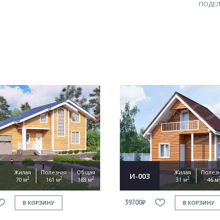
ПОДЕЛ
Жилая
Полезная
Общая
Жилая
Полез
И-003
2
2
2
2
70 м
161 м
183 м
31 м
46 м
39700₽
В КОРЗИНУ
В КОРЗИНУ