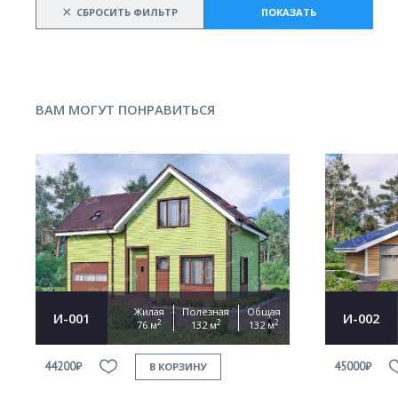
×
СБРОСИТЬ ФИЛЬТР
ПОКАЗАТЬ
ВАМ МОГУТ ПОНРАВИТЬСЯ
Жилая
Полезная
Общая
И-001
И-002
2
2
2
76 м
132 м
132 м
44200₽
45000₽
В КОРЗИНУ