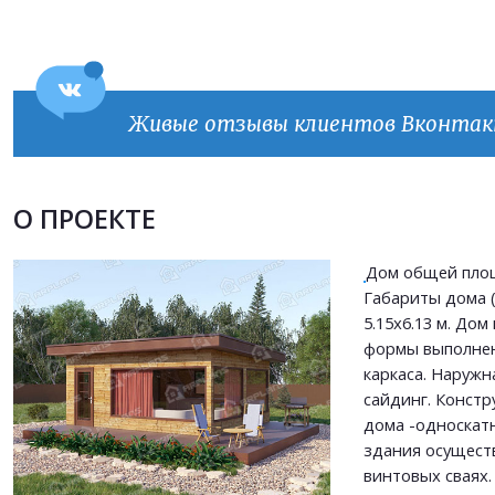
Живые отзывы клиентов Вконта
Продолжить покупки
ОФОРМИТЬ ЗАКАЗ
О ПРОЕКТЕ
Прикрепить файл
Дом общей площ
Прикрепить файл
Габариты дома (
Согласен на
обработку персональных данных
5.15х6.13 м. До
Согласен на
обработку персональных данных
формы выполнен
This site is protected by reCAPTCHA and the Google
Privacy Policy
and
Terms of Service
каркаса. Наружн
apply.
сайдинг. Констр
ОТПРАВИТЬ
дома -односкат
ОТПРАВИТЬ
здания осущест
винтовых сваях.