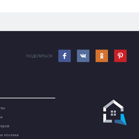
ПОДЕЛИТЬСЯ
кты
ии
неров
е поселки