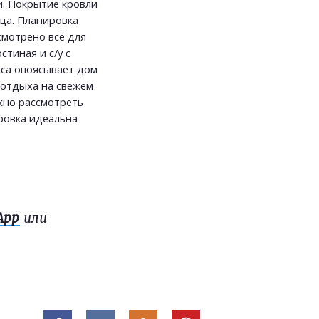
и. Покрытие кровли
ца. Планировка
смотрено всё для
тиная и с/у с
са опоясывает дом
я отдыха на свежем
жно рассмотреть
ровка идеальна
App
или