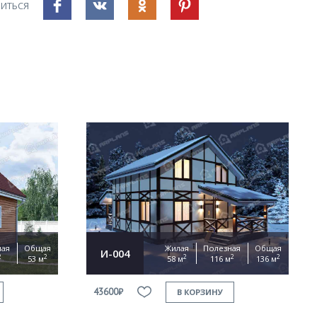
ИТЬСЯ
ная
Общая
Жилая
Полезная
Общая
И-004
2
2
2
2
2
53 м
58 м
116 м
136 м
43600₽
В КОРЗИНУ