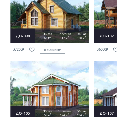
Жилая
Полезная
Общая
ДО-098
ДО-102
2
2
2
63 м
117 м
148 м
37200₽
36000₽
В КОРЗИНУ
Жилая
Полезная
Общая
ДО-105
ДО-107
2
2
2
58 м
124 м
134 м