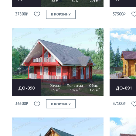
88 м
150 м
204 м
37800₽
37500₽
В КОРЗИНУ
Жилая
Полезная
Общая
ДО-090
ДО-091
2
2
2
65 м
102 м
125 м
36300₽
37100₽
В КОРЗИНУ