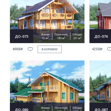
Жилая
Полезная
Общая
ДО-075
ДО-076
2
2
2
93 м
189 м
231 м
40000₽
42500₽
В КОРЗИНУ
Жилая
Полезная
Общая
ДО-080
ДО-087
2
2
2