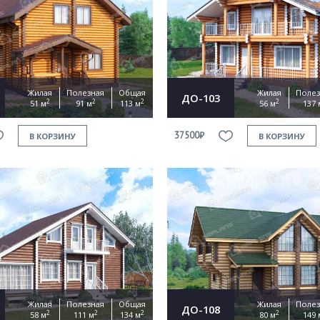
Продолжить покупки
ОФОРМИТЬ ЗАКАЗ
Жилая
Полезная
Общая
Жилая
Полез
ДО-103
2
2
2
2
51 м
91 м
113 м
56 м
137 
Прикрепить файл
37500₽
В КОРЗИНУ
В КОРЗИНУ
Согласен на
обработку персональных данных
This site is protected by reCAPTCHA and the Google
Privacy Policy
and
Terms of Service
apply.
ОТПРАВИТЬ
Жилая
Полезная
Общая
Жилая
Полез
ДО-108
2
2
2
2
58 м
111 м
134 м
80 м
149 