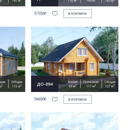
м
160 м
110 м
149 м
165 м
37500₽
В КОРЗИНУ
ная
Общая
Жилая
Полезная
Общая
ДО-094
2
2
2
2
2
м
115 м
69 м
117 м
127 м
36600₽
В КОРЗИНУ