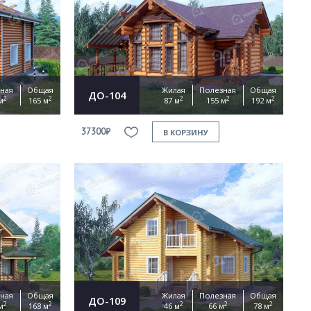
ная
Общая
Жилая
Полезная
Общая
ДО-104
2
2
2
2
2
м
165 м
87 м
155 м
192 м
37300₽
В КОРЗИНУ
ная
Общая
Жилая
Полезная
Общая
ДО-109
2
2
2
2
2
м
168 м
46 м
66 м
78 м