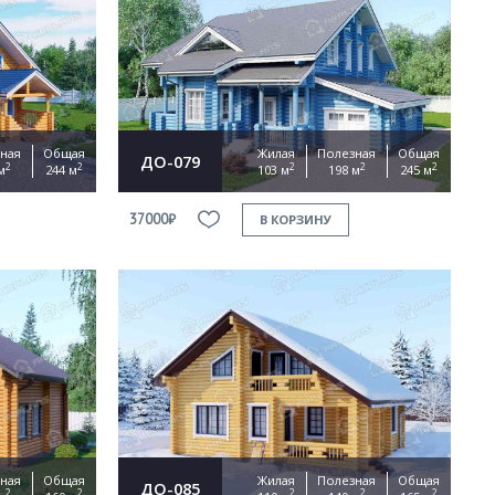
ная
Общая
Жилая
Полезная
Общая
ДО-079
2
2
2
2
2
м
244 м
103 м
198 м
245 м
37000₽
В КОРЗИНУ
ная
Общая
Жилая
Полезная
Общая
ДО-085
2
2
2
2
2