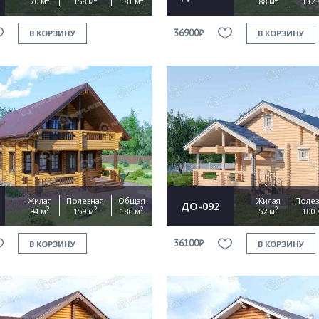
70 м
158 м
181 м
88 м
132 
36900₽
В КОРЗИНУ
В КОРЗИНУ
Жилая
Полезная
Общая
Жилая
Полез
ДО-092
2
2
2
2
94 м
159 м
186 м
52 м
100 
36100₽
В КОРЗИНУ
В КОРЗИНУ