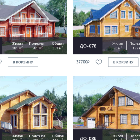
Жилая
Полезная
Общая
Жилая
Полез
ДО-078
2
2
2
2
181 м
281 м
301 м
90 м
192 
37700₽
В КОРЗИНУ
В КОРЗИНУ
Жилая
Полезная
Общая
Жилая
Полез
ДО-086
2
2
2
2