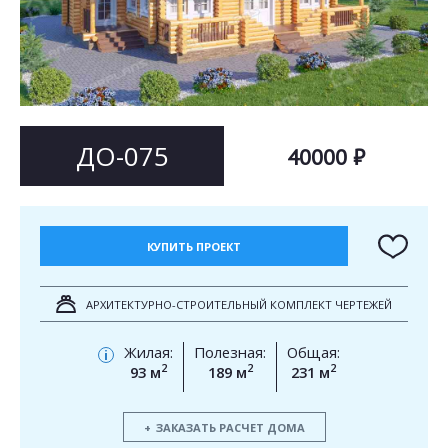
Согласен на
Согласен на
обработку персональных данных
обработку персональных данных
This site is protected by reCAPTCHA and the Google
Privacy Policy
and
Terms of Service
apply.
ОТПРАВИТЬ
ОТПРАВИТЬ
ДО-075
40000 ₽
КУПИТЬ ПРОЕКТ
АРХИТЕКТУРНО-СТРОИТЕЛЬНЫЙ КОМПЛЕКТ ЧЕРТЕЖЕЙ
Жилая:
Полезная:
Общая:
i
2
2
2
93 м
189 м
231 м
ЗАКАЗАТЬ РАСЧЕТ ДОМА