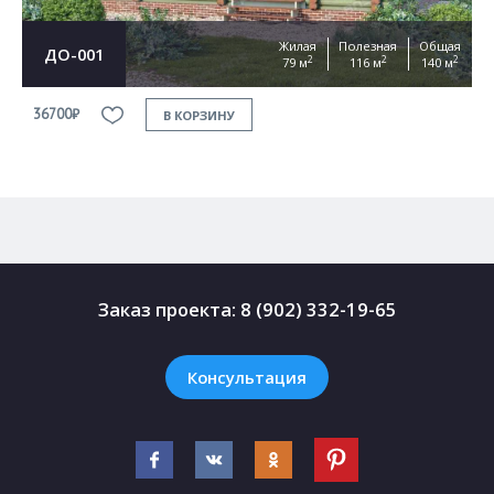
Жилая
Полезная
Общая
ДО-001
2
2
2
79 м
116 м
140 м
36700₽
3
В КОРЗИНУ
Заказ проекта:
8 (902) 332-19-65
Консультация