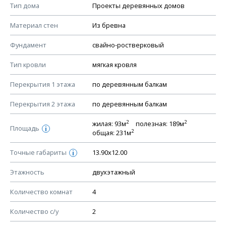
Смотрите советы по выбору материала в нашем
блоге
.
Тип дома
Проекты деревянных домов
КОНСТРУКТИВНЫЕ РЕШЕНИЯ (КР)
Материал стен
Из бревна
Ведомость рабочих чертежей основного комплекта КР
Фундамент
свайно-ростверковый
План фундамента
Тип кровли
мягкая кровля
Устройство фундамента, спецификация материалов
фундамента
Перекрытия 1 этажа
по деревянным балкам
Планы перекрытий этажей, спецификация элементов
Перекрытия 2 этажа
по деревянным балкам
Устройство перекрытий
2
2
жилая: 93м
полезная: 189м
Устройство стен
Площадь
i
2
общая: 231м
Спецификация материалов стен
Точные габариты
13.90х12.00
i
Схема расположения лаг чердака (если есть)
Схема расположения элементов стропил
Этажность
двухэтажный
Спецификация элементов стропил
Количество комнат
4
Устройство стропильной системы
Количество с/у
2
Узлы устройства кровли