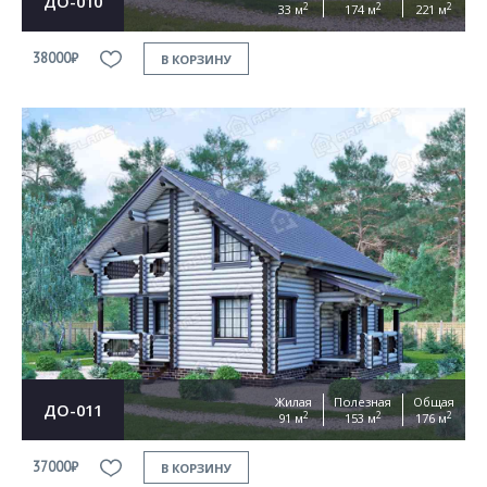
ДО-010
2
2
2
33 м
174 м
221 м
38000₽
В КОРЗИНУ
Жилая
Полезная
Общая
ДО-011
2
2
2
91 м
153 м
176 м
37000₽
В КОРЗИНУ