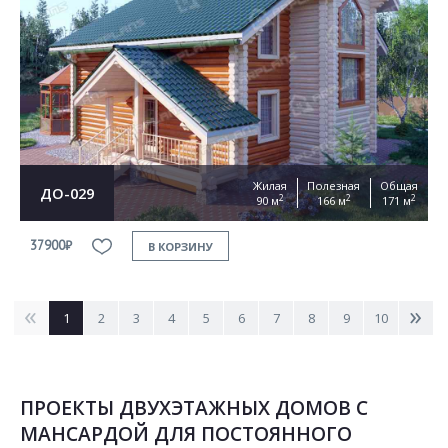
Жилая
Полезная
Общая
ДО-029
2
2
2
90 м
166 м
171 м
37900₽
В КОРЗИНУ
<
>
1
2
3
4
5
6
7
8
9
10
ПРОЕКТЫ ДВУХЭТАЖНЫХ ДОМОВ С
МАНСАРДОЙ ДЛЯ ПОСТОЯННОГО