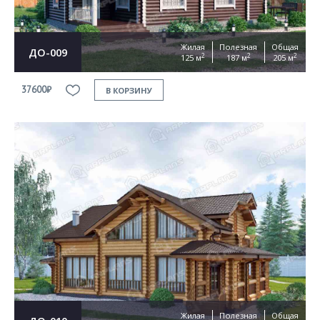
Жилая
Полезная
Общая
ДО-009
2
2
2
125 м
187 м
205 м
37600₽
В КОРЗИНУ
Жилая
Полезная
Общая