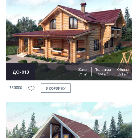
Жилая
Полезная
Общая
ДО-013
2
2
2
71 м
144 м
271 м
38000₽
В КОРЗИНУ