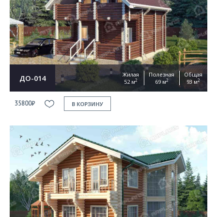
Жилая
Полезная
Общая
ДО-014
2
2
2
52 м
69 м
93 м
35800₽
В КОРЗИНУ