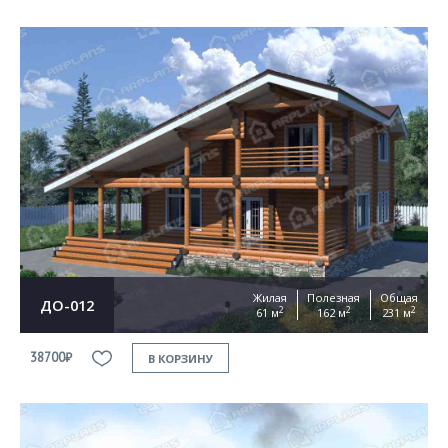
Жилая
Полезная
Общая
ДО-012
2
2
2
61 м
162 м
231 м
38700₽
В КОРЗИНУ