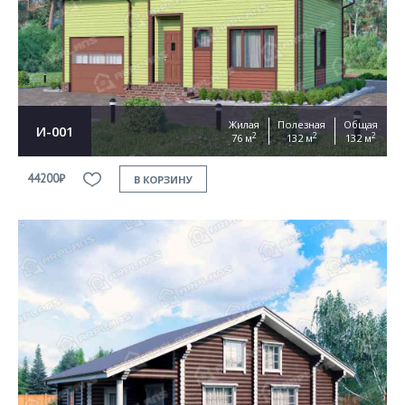
Жилая
Полезная
Общая
И-001
2
2
2
76 м
132 м
132 м
44200₽
В КОРЗИНУ