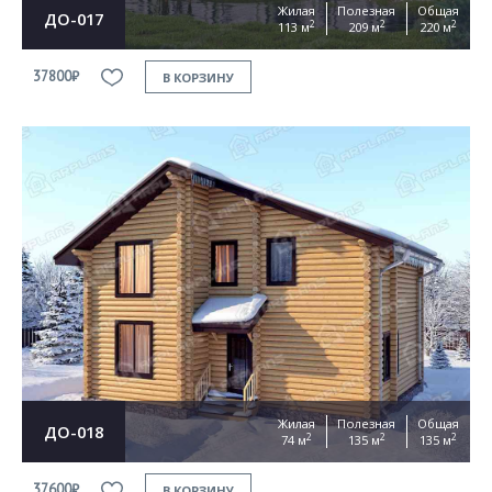
Жилая
Полезная
Общая
ДО-017
2
2
2
113 м
209 м
220 м
37800₽
В КОРЗИНУ
Жилая
Полезная
Общая
ДО-018
2
2
2
74 м
135 м
135 м
37600₽
В КОРЗИНУ