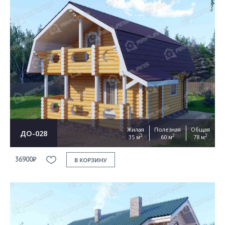
Жилая
Полезная
Общая
ДО-028
2
2
2
35 м
60 м
78 м
36900₽
В КОРЗИНУ