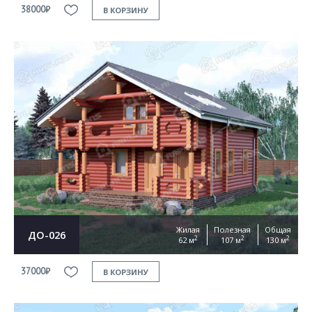
38000₽
В КОРЗИНУ
Жилая
Полезная
Общая
ДО-026
2
2
2
62 м
107 м
130 м
37000₽
В КОРЗИНУ