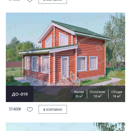
Жилая
Полезная
Общая
ДО-019
2
2
2
26 м
59 м
74 м
35400₽
В КОРЗИНУ