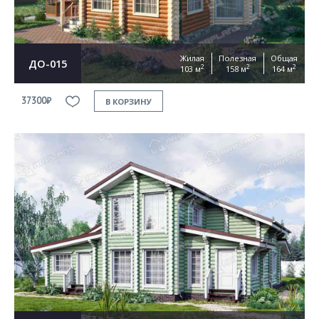
Жилая
Полезная
Общая
ДО-015
2
2
2
103 м
158 м
164 м
37300₽
В КОРЗИНУ