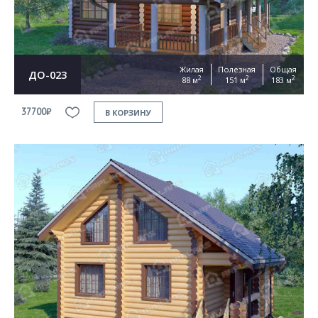
Жилая
Полезная
Общая
ДО-023
2
2
2
88 м
151 м
183 м
37700₽
В КОРЗИНУ