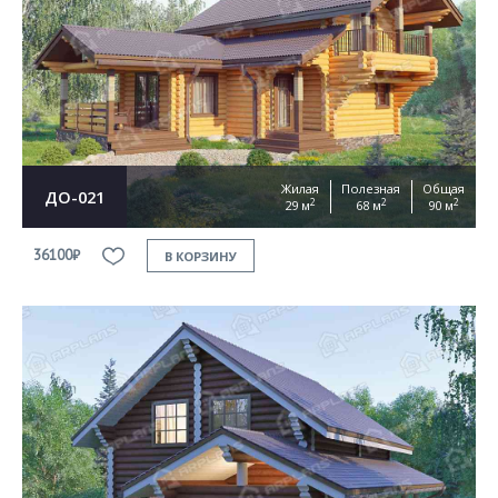
Жилая
Полезная
Общая
ДО-021
2
2
2
29 м
68 м
90 м
36100₽
В КОРЗИНУ