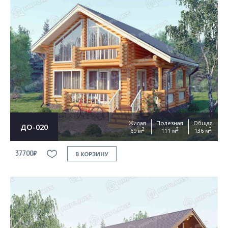
Жилая
Полезная
Общая
ДО-020
2
2
2
69 м
111 м
136 м
37700₽
В КОРЗИНУ