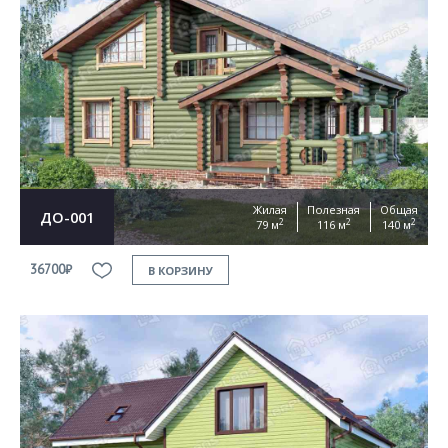
Согласен на
обработку персональных данных
This site is protected by reCAPTCHA and the Google
Privacy Policy
and
Terms of Service
apply
ОТПРАВИТЬ
Жилая
Полезная
Общая
ДО-001
2
2
2
79 м
116 м
140 м
36700₽
В КОРЗИНУ