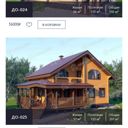
Жилая
Полезная
Общая
ДО-024
2
2
2
56 м
103 м
103 м
36000₽
В КОРЗИНУ
Жилая
Полезная
Общая
ДО-025
2
2
2
57 м
153 м
207 м