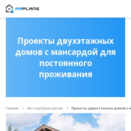
Продолжить покупки
ОФОРМИТЬ ЗАКА
Проекты двухэтажных
домов с мансардой для
постоянного
проживания
Главная
Мы подобрали для вас
Проекты двухэтажных домов с 
Прикрепить файл