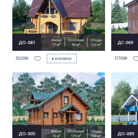
Жилая
Полезная
Общая
ДО-081
ДС-069
2
2
2
77 м
99 м
152 м
36200₽
37300₽
В КОРЗИНУ
Жилая
Полезная
Общая
ДО-005
ДО-089
2
2
2
74 м
139 м
164 м