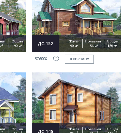
ная
Общая
Жилая
Полезная
Общая
ДС-152
2
2
2
2
2
м
190 м
90 м
156 м
180 м
37600₽
В КОРЗИНУ
ная
Общая
Жилая
Полезная
Общая
ДС-146
2
2
2
2
2