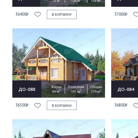
78 м
124 м
133 м
36400₽
37000₽
В КОРЗИНУ
Жилая
Полезная
Общая
ДО-088
ДО-084
2
2
2
84 м
141 м
179 м
36500₽
36800₽
В КОРЗИНУ