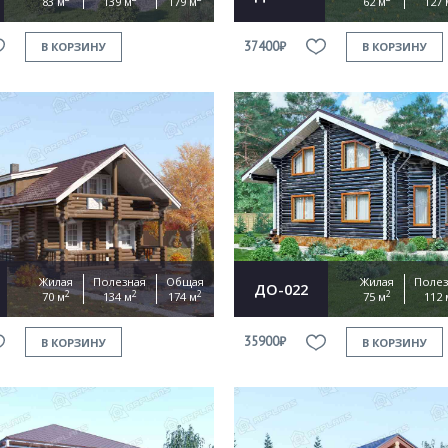
83 м
139 м
179 м
62 м
127 
37400₽
В КОРЗИНУ
В КОРЗИНУ
Жилая
Полезная
Общая
Жилая
Полез
ДО-022
2
2
2
2
70 м
134 м
174 м
75 м
112 
35900₽
В КОРЗИНУ
В КОРЗИНУ