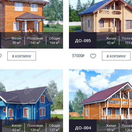
Продолжить покупки
ОФОРМИТЬ ЗАКАЗ
Жилая
Полезная
Общая
Жилая
Полез
ДО-095
2
2
2
2
90 м
143 м
164 м
45 м
111 
Прикрепить файл
37000₽
В КОРЗИНУ
В КОРЗИНУ
Согласен на
обработку персональных данных
This site is protected by reCAPTCHA and the Google
Privacy Policy
and
Terms of Service
apply.
ОТПРАВИТЬ
Жилая
Полезная
Общая
Жилая
Полез
ДО-004
2
2
2
2
62 м
120 м
127 м
69 м
126 