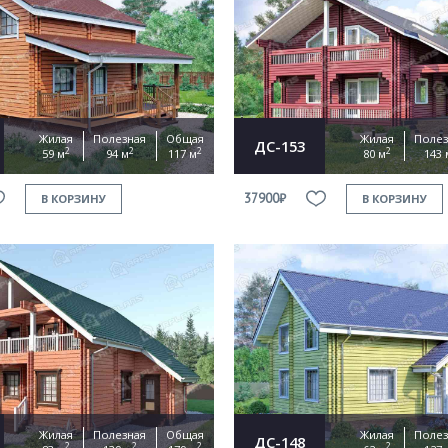
Жилая
Полезная
Общая
Жилая
Полез
ДС-153
2
2
2
2
59 м
94 м
117 м
80 м
143 
37900₽
В КОРЗИНУ
В КОРЗИНУ
Жилая
Полезная
Общая
Жилая
Полез
ДС-148
2
2
2
2