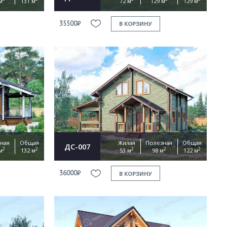
м
131 м
72 м
129 м
129 м
35500₽
В КОРЗИНУ
ная
Общая
Жилая
Полезная
Общая
ДС-007
2
2
2
2
2
м
132 м
53 м
98 м
122 м
36000₽
В КОРЗИНУ