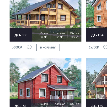
Жилая
Полезная
Общая
ДО-006
ДС-154
2
2
2
98 м
154 м
186 м
35000₽
35700₽
В КОРЗИНУ
Жилая
Полезная
Общая
ДС-151
ДС-149
2
2
2