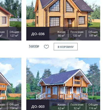
ная
Общая
Жилая
Полезная
Общая
ДО-036
2
2
2
2
2
м
127 м
86 м
133 м
141 м
36800₽
В КОРЗИНУ
ная
Общая
Жилая
Полезная
Общая
ДО-003
2
2
2
2
2
м
154 м
62 м
92 м
116 м