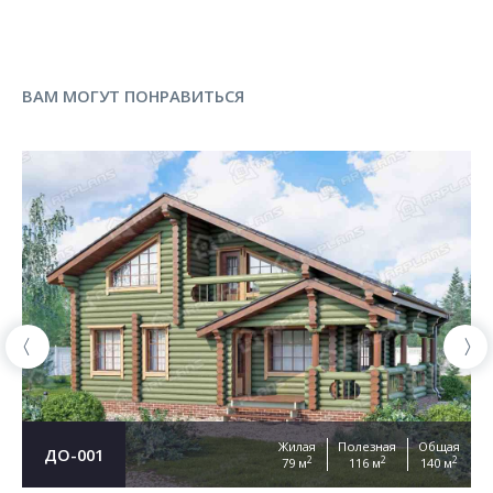
ВАМ МОГУТ ПОНРАВИТЬСЯ
Жилая
Полезная
Общая
ДО-001
2
2
2
79 м
116 м
140 м