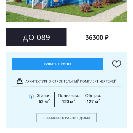
Согласен на
Согласен на
обработку персональных данных
обработку персональных данных
This site is protected by reCAPTCHA and the Google
Privacy Policy
and
Terms of Service
apply.
ОТПРАВИТЬ
ДО-089
36300 ₽
ОТПРАВИТЬ
КУПИТЬ ПРОЕКТ
АРХИТЕКТУРНО-СТРОИТЕЛЬНЫЙ КОМПЛЕКТ ЧЕРТЕЖЕЙ
Жилая:
Полезная:
Общая:
i
2
2
2
62 м
120 м
127 м
ЗАКАЗАТЬ РАСЧЕТ ДОМА