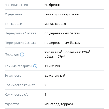
КОНСТРУКТИВНЫЕ РЕШЕНИЯ (КР)
Материал стен
Из бревна
Ведомость рабочих чертежей основного комплекта КР
Фундамент
свайно-ростверковый
План фундамента
Тип кровли
мягкая кровля
Устройство фундамента, спецификация материалов
фундамента
Перекрытия 1 этажа
по деревянным балкам
Планы перекрытий этажей, спецификация элементов
Перекрытия 2 этажа
по деревянным балкам
Устройство перекрытий
2
2
жилая: 62м
полезная: 120м
Устройство стен
Площадь
i
2
общая: 127м
Спецификация материалов стен
Точные габариты
11.20х8.90
i
Схема расположения лаг чердака (если есть)
Схема расположения элементов стропил
Этажность
двухэтажный
Спецификация элементов стропил
Количество комнат
2
Устройство стропильной системы
Количество с/у
1
Узлы устройства кровли
План кровли
Удобства
мансарда, терраса