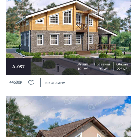
Согласен на
обработку персональных данных
This site is protected by reCAPTCHA and the Google
Privacy Policy
and
Terms of Service
apply
ОТПРАВИТЬ
Жилая
Полезная
Общая
А-037
2
2
2
101 м
196 м
228 м
44600₽
В КОРЗИНУ