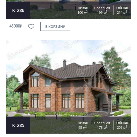
Жилая
Полезная
Общая
К-286
2
2
2
100 м
199 м
214 м
45000₽
В КОРЗИНУ
Жилая
Полезная
Общая
К-285
2
2
2
95 м
178 м
205 м