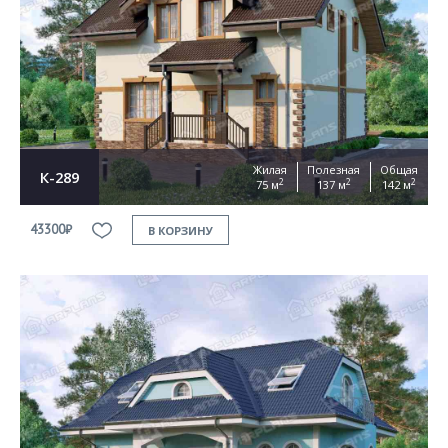
Жилая
Полезная
Общая
К-289
2
2
2
75 м
137 м
142 м
43300₽
В КОРЗИНУ