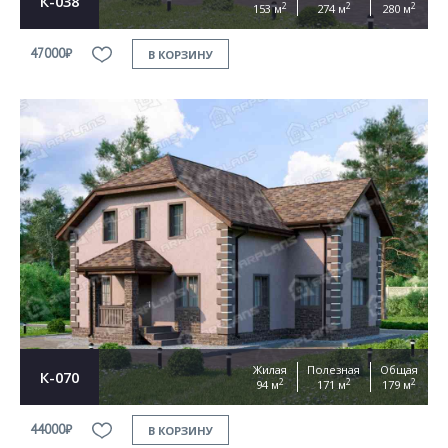
К-038
2
2
2
153 м
274 м
280 м
47000₽
В КОРЗИНУ
Жилая
Полезная
Общая
К-070
2
2
2
94 м
171 м
179 м
44000₽
В КОРЗИНУ