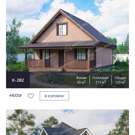
Жилая
Полезная
Общая
К-282
2
2
2
65 м
111 м
129 м
44000₽
В КОРЗИНУ