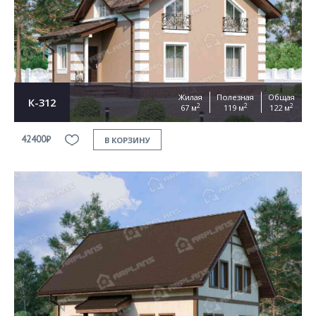
Жилая
Полезная
Общая
К-312
2
2
2
67 м
119 м
122 м
42400₽
В КОРЗИНУ