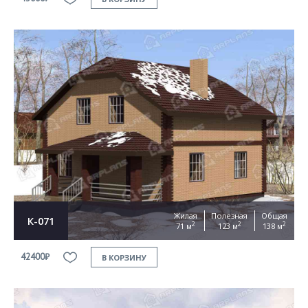
Жилая
Полезная
Общая
К-071
2
2
2
71 м
123 м
138 м
42400₽
В КОРЗИНУ