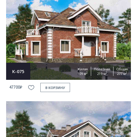
Жилая
Полезная
Общая
К-075
2
2
2
109 м
219 м
277 м
47700₽
В КОРЗИНУ