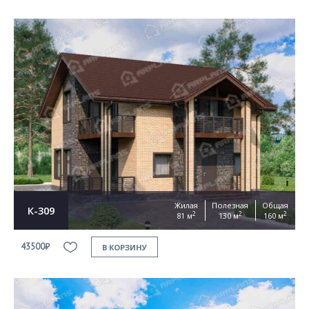
Жилая
Полезная
Общая
К-309
2
2
2
81 м
130 м
160 м
43500₽
В КОРЗИНУ