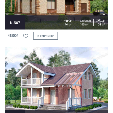
Жилая
Полезная
Общая
К-307
2
2
2
76 м
145 м
174 м
43500₽
В КОРЗИНУ