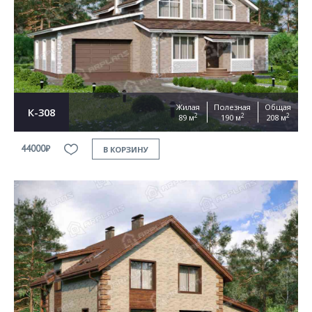
Жилая
Полезная
Общая
К-308
2
2
2
89 м
190 м
208 м
44000₽
В КОРЗИНУ