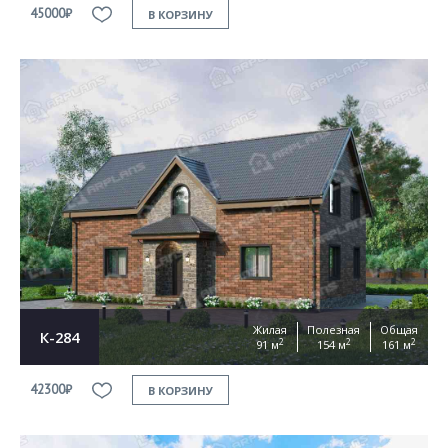
45000₽
В КОРЗИНУ
Жилая
Полезная
Общая
К-284
2
2
2
91 м
154 м
161 м
42300₽
В КОРЗИНУ