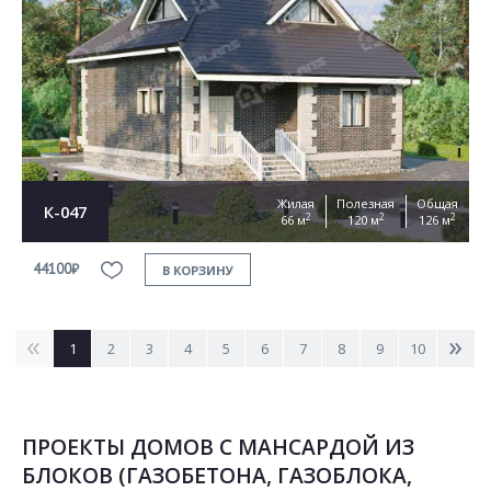
Жилая
Полезная
Общая
К-047
2
2
2
66 м
120 м
126 м
44100₽
В КОРЗИНУ
<
>
1
2
3
4
5
6
7
8
9
10
ПРОЕКТЫ ДОМОВ С МАНСАРДОЙ ИЗ
БЛОКОВ (ГАЗОБЕТОНА, ГАЗОБЛОКА,