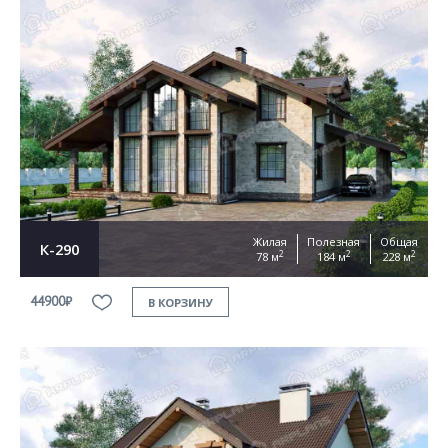
Жилая
Полезная
Общая
К-290
2
2
2
78 м
184 м
228 м
44900₽
В КОРЗИНУ