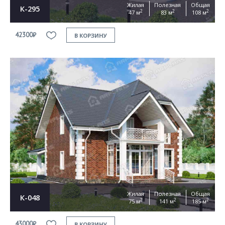
Жилая
Полезная
Общая
К-295
2
2
2
47 м
83 м
108 м
42300₽
В КОРЗИНУ
Жилая
Полезная
Общая
К-048
2
2
2
75 м
141 м
185 м
43000₽
В КОРЗИНУ