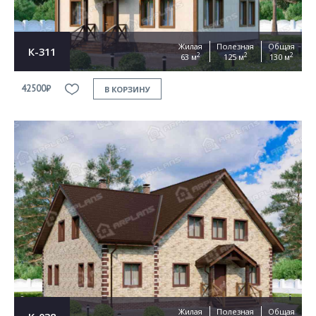
Жилая
Полезная
Общая
К-311
2
2
2
63 м
125 м
130 м
42500₽
В КОРЗИНУ
Жилая
Полезная
Общая