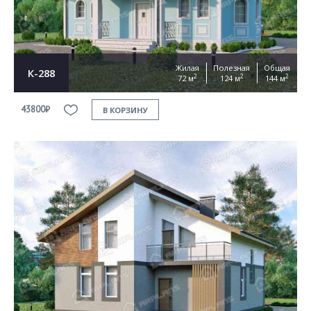
Жилая
Полезная
Общая
К-288
2
2
2
72 м
124 м
144 м
43800₽
В КОРЗИНУ