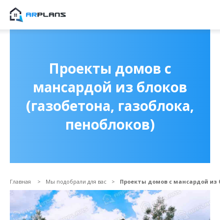
Продолжить покупки
ОФОРМИТЬ ЗАКА
Проекты домов с
мансардой из блоков
(газобетона, газоблока,
пеноблоков)
Главная
Мы подобрали для вас
Проекты домов с мансардой из б
Прикрепить файл